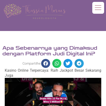
Apa Sebenarnya yang Dimaksud
dengan Platform Judi Digital Ini?
Compartilhe:
Kasino Online Terpercaya: Raih Jackpot Besar Sekarang
Juga