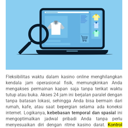
Fleksibilitas waktu dalam kasino online menghilangkan
kendala jam operasional fisik, memungkinkan Anda
mengakses permainan kapan saja tanpa terikat waktu
tutup atau buka. Akses 24 jam ini berjalan paralel dengan
tanpa batasan lokasi, sehingga Anda bisa bermain dari
rumah, kafe, atau saat bepergian selama ada koneksi
internet. Logikanya,
kebebasan temporal dan spasial
ini
mengoptimalkan jadwal pribadi Anda tanpa perlu
menyesuaikan diri dengan ritme kasino darat.
Kontrol