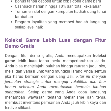
Bonus tanpa deposit untuk coba-coba game baru
Cashback harian hingga 10% dari total kekalahan
Turnamen slot dengan kumpulan hadiah uang tunai
tambahan
Program loyalitas yang memberi hadiah langsung
setiap level naik
Koleksi Game Lebih Luas dengan Fitur
Demo Gratis
Dengan fitur demo gratis, Anda mendapatkan
koleksi
game lebih luas
tanpa perlu mempertaruhkan saldo.
Anda bisa menjelajahi puluhan hingga ratusan judul slot,
meja, dan variasi unik yang mungkin jarang Anda sentuh
jika harus bermain dengan uang asli.
Fitur ini menjadi
jembatan strategis untuk menguji volatilitas dan fitur
bonus sebelum Anda memutuskan bermain taruhan
sungguhan.
Setiap game yang Anda coba langsung
menambah wawasan tentang mekanisme dan tema,
membuat inventaris permainan Anda jauh lebih kaya dan
terdiversifikasi.