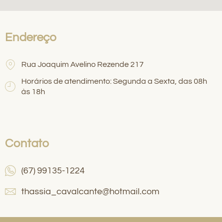
Endereço
Rua Joaquim Avelino Rezende 217
Horários de atendimento: Segunda a Sexta, das 08h
às 18h
Contato
(67) 99135-1224
thassia_cavalcante@hotmail.com