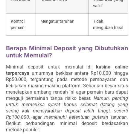
valid
Kontrol
Mengatur taruhan
Tidak
pemain
mengubah hasil
Berapa Minimal Deposit yang Dibutuhkan
untuk Memulai?
Minimal deposit untuk memulai di
kasino online
terpercaya
umumnya berkisar antara Rp10.000 hingga
Rp50.000, tergantung pada metode pembayaran dan
kebijakan masing-masing platform. Sebagian besar situs
menetapkan ambang rendah ini agar pemain baru dapat
menguji permainan tanpa risiko besar.
Namun, penting
untuk memeriksa syarat bonus selamat datang yang
sering kali mensyaratkan deposit lebih tinggi, seperti
Rp100.000, agar memenuhi ketentuan putaran taruhan.
Berikut perbandingan minimal deposit berdasarkan
metode populer: