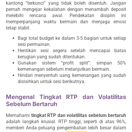
kantong “terkunci” yang tidak boleh disentuh. Jangan
pernah mengejar kekalahan dengan menambah deposit
melebihi rencana awal. Pendekatan disiplin ini
memperpanjang waktu bermain dan menjaga emosi
tetap stabil.
Bagi total budget ke dalam 3-5 bagian untuk setiap
sesi permainan.
Hentikan sesi segera setelah mencapai batas
kerugian yang sudah ditentukan.
Gunakan sistem “profit split”: simpan 50%
kemenangan sebelum melanjutkan bermain.
Hindari menyentuh uang kemenangan yang sudah
disisihkan untuk sesi berikutnya.
Mengenal Tingkat RTP dan Volatilitas
Sebelum Bertaruh
Memahami
tingkat RTP dan volatilitas sebelum bertaruh
adalah langkah krusial. RTP tinggi, seperti di atas 96%,
memberi Anda peluang pengembalian lebih besar dalam