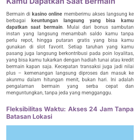
Kamu Dapatkan Saat Bermain
Bermain di
kasino online
memberimu akses langsung ke
berbagai
keuntungan langsung yang bisa kamu
dapatkan saat bermain
. Mulai dari bonus sambutan
instan yang langsung menambah saldo kamu tanpa
perlu repot, hingga putaran gratis yang bisa kamu
gunakan di slot favorit. Setiap taruhan yang kamu
pasang juga langsung berkontribusi pada poin loyalitas,
yang bisa kamu tukarkan dengan hadiah tunai atau kredit
bermain kapan saja. Kecepatan transaksi juga jadi nilai
plus – kemenangan langsung diproses dan masuk ke
akunmu dalam hitungan menit, bukan hari. Ini adalah
pengalaman bermain yang serba cepat dan
menguntungkan, tanpa jeda yang mengganggu.
Fleksibilitas Waktu: Akses 24 Jam Tanpa
Batasan Lokasi