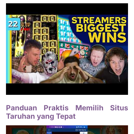
Panduan Praktis Memilih Situs
Taruhan yang Tepat