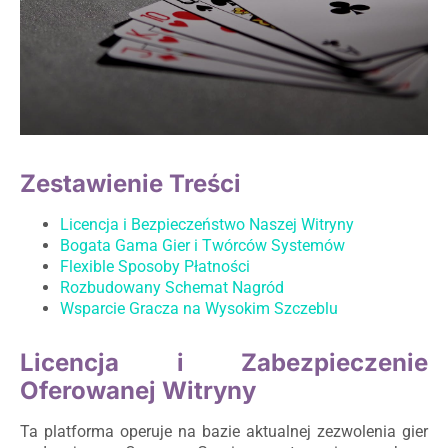
Zestawienie Treści
Licencja i Bezpieczeństwo Naszej Witryny
Bogata Gama Gier i Twórców Systemów
Flexible Sposoby Płatności
Rozbudowany Schemat Nagród
Wsparcie Gracza na Wysokim Szczeblu
Licencja i Zabezpieczenie
Oferowanej Witryny
Ta platforma operuje na bazie aktualnej zezwolenia gier