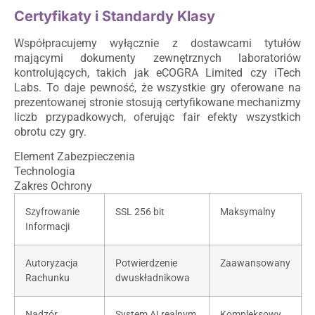
Certyfikaty i Standardy Klasy
Współpracujemy wyłącznie z dostawcami tytułów
mającymi dokumenty zewnętrznych laboratoriów
kontrolujących, takich jak eCOGRA Limited czy iTech
Labs. To daje pewność, że wszystkie gry oferowane na
prezentowanej stronie stosują certyfikowane mechanizmy
liczb przypadkowych, oferując fair efekty wszystkich
obrotu czy gry.
Element Zabezpieczenia
Technologia
Zakres Ochrony
Szyfrowanie
SSL 256 bit
Maksymalny
Informacji
Autoryzacja
Potwierdzenie
Zaawansowany
Rachunku
dwuskładnikowa
Nadzór
System AI realnym
Kompleksowy