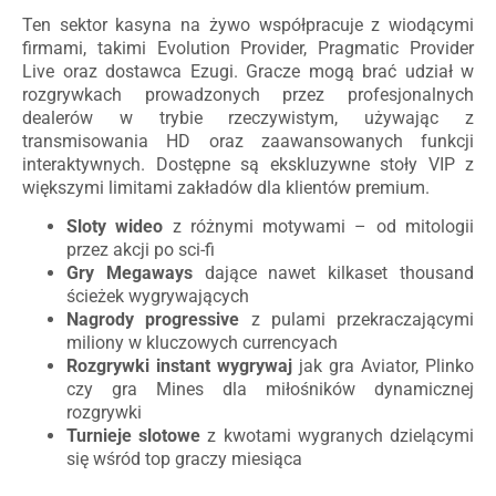
Ten sektor kasyna na żywo współpracuje z wiodącymi
firmami, takimi Evolution Provider, Pragmatic Provider
Live oraz dostawca Ezugi. Gracze mogą brać udział w
rozgrywkach prowadzonych przez profesjonalnych
dealerów w trybie rzeczywistym, używając z
transmisowania HD oraz zaawansowanych funkcji
interaktywnych. Dostępne są ekskluzywne stoły VIP z
większymi limitami zakładów dla klientów premium.
Sloty wideo
z różnymi motywami – od mitologii
przez akcji po sci-fi
Gry Megaways
dające nawet kilkaset thousand
ścieżek wygrywających
Nagrody progressive
z pulami przekraczającymi
miliony w kluczowych currencyach
Rozgrywki instant wygrywaj
jak gra Aviator, Plinko
czy gra Mines dla miłośników dynamicznej
rozgrywki
Turnieje slotowe
z kwotami wygranych dzielącymi
się wśród top graczy miesiąca