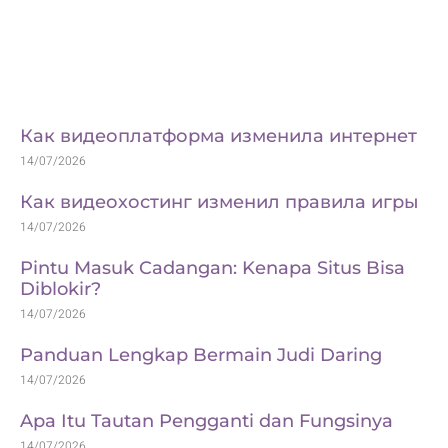
Как видеоплатформа изменила интернет
14/07/2026
Как видеохостинг изменил правила игры
14/07/2026
Pintu Masuk Cadangan: Kenapa Situs Bisa
Diblokir?
14/07/2026
Panduan Lengkap Bermain Judi Daring
14/07/2026
Apa Itu Tautan Pengganti dan Fungsinya
14/07/2026