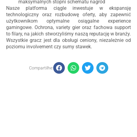
maksymalnych stopni schematu nagród
Nasze platforma ciągle inwestuje w ekspansję
technologiczny oraz rozbudowę oferty, aby zapewnić
użytkownikom optymalne osiągalne experience
gamingowe. Ochrona, variety gier oraz fachowa support
to filary, na jakich stworzyliśmy naszą reputację w branży.
Wszystkie gracz jest dla obsługi ceniony, niezależnie od
poziomu involvement czy sumy stawek.
Compartilhe:
Atendimento presencial
ou por teleconsulta