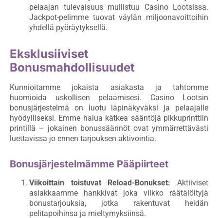
pelaajan tulevaisuus mullistuu Casino Lootsissa.
Jackpot-pelimme tuovat väylän miljoonavoittoihin
yhdellä pyöräytyksellä.
Eksklusiiviset
Bonusmahdollisuudet
Kunnioitamme jokaista asiakasta ja tahtomme
huomioida uskollisen pelaamisesi. Casino Lootsin
bonusjärjestelmä on luotu läpinäkyväksi ja pelaajalle
hyödylliseksi. Emme halua kätkea sääntöjä pikkuprinttiin
printillä – jokainen bonussäännöt ovat ymmärrettävästi
luettavissa jo ennen tarjouksen aktivointia.
Bonusjärjestelmämme Pääpiirteet
Viikoittain toistuvat Reload-Bonukset:
Aktiiviset
asiakkaamme hankkivat joka viikko räätälöityjä
bonustarjouksia, jotka rakentuvat heidän
pelitapoihinsa ja mieltymyksiinsä.