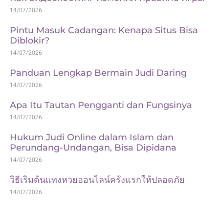
14/07/2026
Pintu Masuk Cadangan: Kenapa Situs Bisa
Diblokir?
14/07/2026
Panduan Lengkap Bermain Judi Daring
14/07/2026
Apa Itu Tautan Pengganti dan Fungsinya
14/07/2026
Hukum Judi Online dalam Islam dan
Perundang-Undangan, Bisa Dipidana
14/07/2026
วิธีเริ่มต้นแทงหวยออนไลน์ครั้งแรกให้ปลอดภัย
14/07/2026