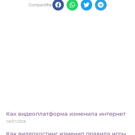
Compartilhe:
Atendimento presencial
ou por teleconsulta
Как видеоплатформа изменила интернет
14/07/2026
Как видеохостинг изменил правила игры