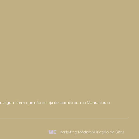
vou algum item que não esteja de acordo com o Manual ou o
Marketing Médico
&
Criação de Sites