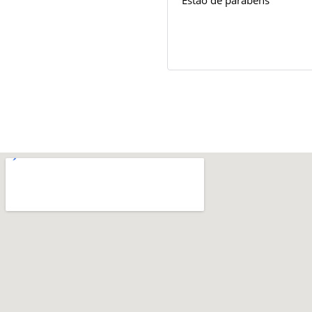
Estão de parabéns