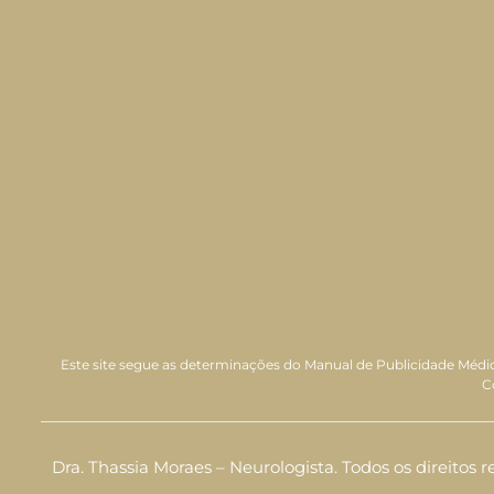
Este site segue as determinações do Manual de Publicidade Médi
C
Dra. Thassia Moraes – Neurologista. Todos os direitos r