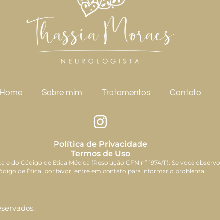
Home
Sobre mim
Tratamentos
Contato
Política de Privacidade
Termos de Uso
ca e do Código de Ética Médica (Resolução CFM nº 1974/11). Se você obser
ódigo de Ética, por favor, entre em contato para informar o problema.
eservados.