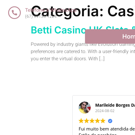
Categoria:
Cas
Telefone e WhatssApp
(67) 99135-1224
Betti Casino UK Slots
Ho
Powered by industry giants like Evolution Gaming 
preferences are catered to. With a user-friendly 
you enter the virtual doors. With […]
Marileide Borges Da
2024-08-02
Fui muito bem atendida de