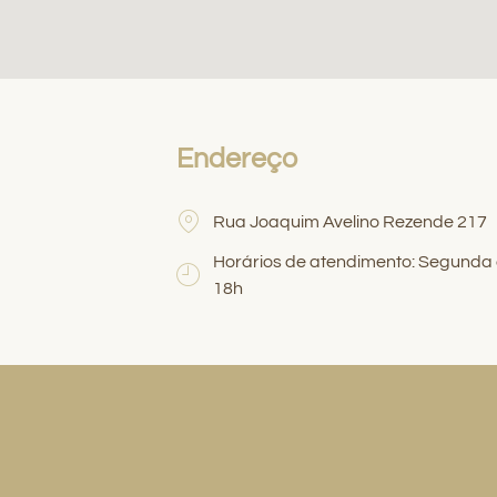
Endereço
Rua Joaquim Avelino Rezende 217
Horários de atendimento: Segunda 
18h