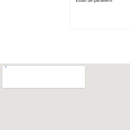
Estão de parabéns