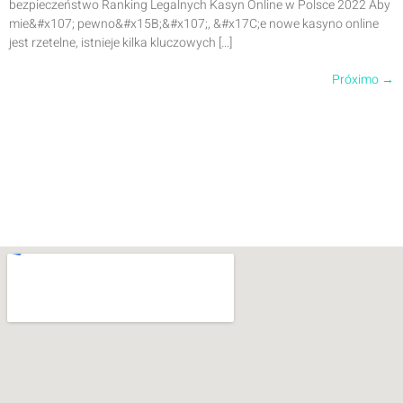
bezpieczeństwo Ranking Legalnych Kasyn Online w Polsce 2022 Aby
mie&#x107; pewno&#x15B;&#x107;, &#x17C;e nowe kasyno online
jest rzetelne, istnieje kilka kluczowych […]
Próximo
→