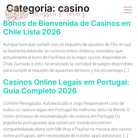
Categoria:
casino
Bonos de Bienvenida de Casinos en
Chile Lista 2026
Aunque tuve que cumplir con un requisito de apuesta de 35x, el cual
es bastante estándar en casinos online chilenos, considero que
actualmente el bono de PariPesa es la mejor opción disponible en
Chile. Sumado a esto, he analizado la cantidad de juegos disponibles
para cumplir el requisito de apuestas del bono y los porcentajes […]
Casinos Online Legais em Portugal:
Guia Completo 2026
Content Revogação, Autoexclusão e Jogo Responsável Lista de
todos os casinos legais em Portugal As melhores slots na Betclic O
nosso processo de recomendação de casinos em Portugal Os
jogadores portugueses que optam por mobile encontram
compatibilidade plena com MB Way e PayPal na maioria dos casino
online portugues, sem necessidade de instalar apps adicionais. […]