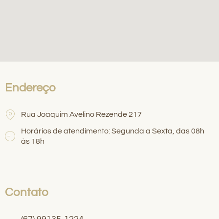
Endereço
Rua Joaquim Avelino Rezende 217
Horários de atendimento: Segunda a Sexta, das 08h
às 18h
Contato