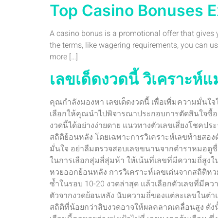
Top Casino Bonuses E
A casino bonus is a promotional offer that gives 
the terms, like wagering requirements, you can use
more […]
เลขเด็ดงวดนี้ วิเคราะห์
คุณกำลังมองหา เลขเด็ดงวดนี้ เพื่อเพิ่มความมั่นใ
เลือกให้คุณนำไปพิจารณาประกอบการตัดสินใจซื้อลอต
งวดนี้ได้อย่างง่ายดาย แนวทางตัวเลขเสี่ยงโชคปร
สถิติย้อนหลัง โดยเฉพาะการวิเคราะห์เลขท้ายสองตัว
มั่นใจ อย่าลืมตรวจสอบเลขขนานจากตำราหมอดูชื่
ในการเลือกสุ่มสี่สุ่มห้า ให้เน้นที่เลขที่มีความถ
หวยออกย้อนหลัง การวิเคราะห์เลขเด่นจากสถิติห
ซ้ำในรอบ 10-20 งวดล่าสุด แล้วเลือกตัวเลขที่มีค
ตัวจากงวดย้อนหลัง นับความถี่ของแต่ละเลขในตำแห
สถิติที่น้อยกว่าสิบงวดอาจให้ผลคลาดเคลื่อนสูง ดั