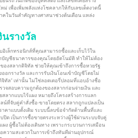
ทะเบียนรถวันเกิดของบุคคลดัง และเลขที่เคยสร้าง
ใหม่ เพื่อเพิ่มพลังแห่งโชคลาภให้กับเลขเด็ดงวดนี้
ริจาคในวันสำคัญทางศาสนาช่วงต้นเดือน แหล่ง
งินรางวัล
แบบอิเล็กทรอนิกส์ที่คุณสามารถซื้อและเก็บไว้ใน
เข้าบัญชีธนาคารของคุณโดยอัตโนมัติ ทำให้ไม่ต้อง
องสลากดิจิทัล ช่วยให้คุณเข้าถึงการซื้อหวยรัฐ
งออกรางวัล และการรับเงินโอนเข้าบัญชีโดยไม่
ทัล” เท่านั้น ไม่ใช่ลอตเตอรี่ปลอมที่แอบอ้างชื่อ
ิธีตรวจสอบความถูกต้องของสลากก่อนจ่ายเงิน และ
ขายสลากแบบไร้แผง หมายถึงโครงสร้างการแลก
์ที่จับคู่คำสั่งซื้อ-ขายโดยตรง สลากถูกแปลงเป็น
ราคาแบบดั้งเดิม ระบบนี้ลบข้อจำกัดด้านพื้นที่และ
ิด เป็นการซื้อขายตรงระหว่างผู้ใช้ผ่านระบบจับคู่
าแผง ผู้ซื้อไม่ต้องเดินทาง เพราะกระบวนการเสมือน
ใจคือความสะดวกในการเข้าถึงทันทีผ่านอุปกรณ์