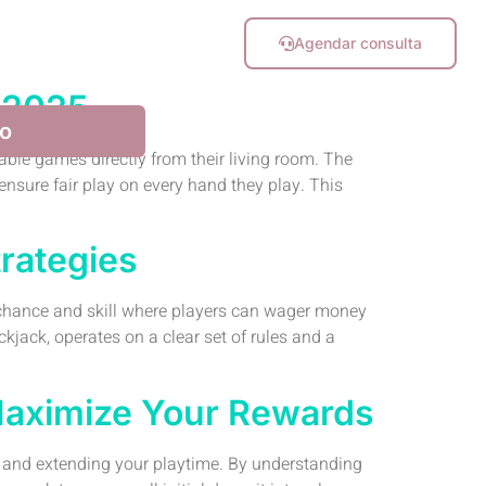
Agendar consulta
 2025
o
table games directly from their living room. The
ensure fair play on every hand they play. This
rategies
f chance and skill where players can wager money
jack, operates on a clear set of rules and a
Maximize Your Rewards
ll and extending your playtime. By understanding