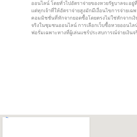
ออนไลน์ โดยทั่วไปอัตราจ่ายของหวยรัฐบาลจะอยู่ท
แต่ทุกเจ้าที่ให้อัตราจ่ายสูงมักมีเงื่อนไขการจ่า
คอมมิชชั่นที่หักจากยอดซื้อโดยตรงไม่ใช่หักจากเงิ
จริงในชุมชนออนไลน์ การเลือกเว็บซื้อหวยออนไลน์ท
ฟอรั่มเฉพาะทางที่ผู้เล่นแชร์ประสบการณ์จ่ายเงินจริ