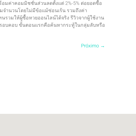
อมค่าคอมมิชชั่นส่วนลดตั้งแต่ 2%-5% ต่อยอดซื้อ
ต็มจำนวนโดยไม่มีข้อแม้ซ่อนเร้น รวมถึงค่า
รวมให้ผู้ซื้อหวยออนไลน์ได้จริง รีวิวจากผู้ใช้งาน
างรอบคอบ ขั้นตอนแรกคือค้นหากระทู้ในกลุ่มลับหรือ
Próximo
→