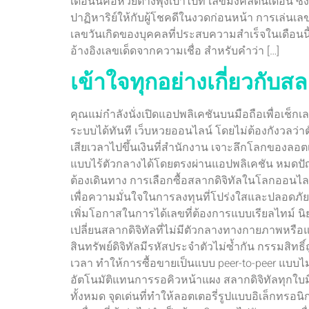
เดือนนี้คอหวยต่างพุ่งเป้าไปที่ เลขมงคลต้นเดือน ซ
ปาฏิหาริย์ให้กับผู้โชคดีในงวดก่อนหน้า การเล่นเลขเห
เลขวันเกิดของบุคคลที่ประสบความสำเร็จในเดือนนี
อ้างอิงเลขเด็ดจากความเชื่อ สำหรับคำว่า […]
เข้าใจทุกอย่างเกี่ยวกับสล
คุณแม่กำลังนั่งเปิดแอปพลิเคชันบนมือถือเพื่อเช็กเล
ระบบได้ทันที เว็บหวยออนไลน์ โดยไม่ต้องกังวลว่า
เสียเวลาไปขึ้นเงินที่สำนักงาน เจาะลึกโลกของลอ
แบบไร้ตัวกลางได้โดยตรงผ่านแอปพลิเคชัน หมดปัญ
ต้องเดินทาง การเลือกซื้อสลากดิจิทัลในโลกออนไลน์ไ
เพื่อความมั่นใจในการลงทุนที่โปร่งใสและปลอดภัย
เพิ่มโอกาสในการได้เลขที่ต้องการแบบเรียลไทม
เปลี่ยนสลากดิจิทัลที่ไม่มีตัวกลางทางกายภาพหรือแ
สินทรัพย์ดิจิทัลมีรหัสประจำตัวไม่ซ้ำกัน กรรมสิท
เวลา ทำให้การซื้อขายเป็นแบบ peer-to-peer แบบไม
อัตโนมัติแทนการรอคิวหน้าแผง สลากดิจิทัลทุกใบมี
ทั้งหมด จุดเด่นที่ทำให้ลอตเตอรี่รูปแบบอิเล็กทรอ