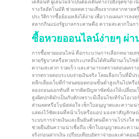
เคลื่อนที่ ผู้เล่นไม่จำเป็นต้องเดินทางไปยังจุ
รางวัลอัตโนมัติ ช่วยลดความเสี่ยงจากสลากหายหรื
ประวัติการซื้อย้อนหลังได้ง่าย เพื่อวางแผนการลง
สลากกินแบ่งรัฐบาลกระดาษคือ ความสะดวกในการ
ซื้อหวยออนไลน์ง่ายๆ ผ่าน
การซื้อหวยออนไลน์ คือกระบวนการเลือกหมายเลขแล
หวยรัฐบาลหรือหวยประเภทอื่นได้ทันทีผ่านเว็บไซต
ความสะดวก รวดเร็ว และสามารถตรวจสอบผลรางวัลได
จากตรวจสอบระบบจ่ายเงินจริง โดยเลือกเว็บที่มีประ
หลีกเลี่ยงเว็บที่กำหนดยอดถอนขั้นต่ำสูงเกินไปหร
ลองถอนออกทันที หากติดปัญหาขัดข้องให้เปลี่ยนเว็
สูงผิดปกติมักเป็นกับดักเพราะมีเงื่อนไขเทิร์นโ
ส่วนลดหรือโบนัสล่อใจ เช็กใบอนุญาตและความน่าเ
แสดงไว้ชัดเจนที่หน้าเว็บหรือแอป มองหาสัญลักษ
ระบบการจ่ายเงินและยืนยันตัวตนมีความโปร่งใส หลีกเ
ช่วยยืนยันความน่าเชื่อถือ เช็กใบอนุญาตและความ
จริงก่อนฝากเงิน เปรียบเทียบอัตราจ่ายและค่าคอมม