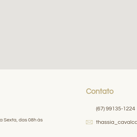
Contato
(67) 99135-1224
a Sexta, das 08h às
thassia_cavalc