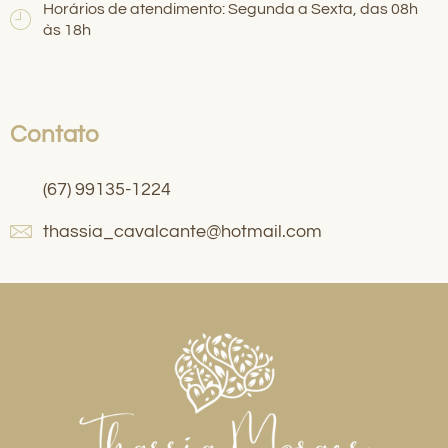
Horários de atendimento: Segunda a Sexta, das 08h
às 18h
Contato
(67) 99135-1224
thassia_cavalcante@hotmail.com