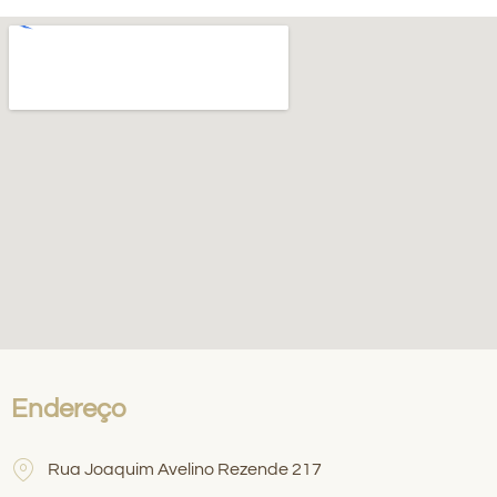
Endereço
Rua Joaquim Avelino Rezende 217