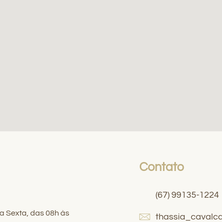
Contato
(67) 99135-1224
a Sexta, das 08h às
thassia_cavalc