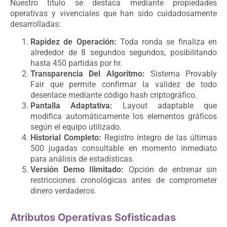
Nuestro título se destaca mediante propiedades
operativas y vivenciales que han sido cuidadosamente
desarrolladas:
Rapidez de Operación:
Toda ronda se finaliza en
alrededor de 8 segundos segundos, posibilitando
hasta 450 partidas por hr.
Transparencia Del Algoritmo:
Sistema Provably
Fair que permite confirmar la validez de todo
desenlace mediante código hash criptográfico.
Pantalla Adaptativa:
Layout adaptable que
modifica automáticamente los elementos gráficos
según el equipo utilizado.
Historial Completo:
Registro íntegro de las últimas
500 jugadas consultable en momento inmediato
para análisis de estadísticas.
Versión Demo Ilimitado:
Opción de entrenar sin
restricciones cronológicas antes de comprometer
dinero verdaderos.
Atributos Operativas Sofisticadas