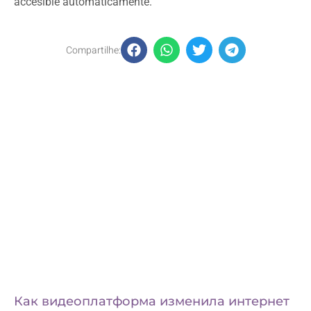
accesible automáticamente.
Compartilhe:
Atendimento presencial
ou por teleconsulta
Как видеоплатформа изменила интернет