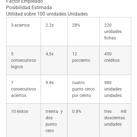
Factor Empleado
Posibilidad Estimada
Utilidad sobre 100 unidades Unidades
3 aciertos
2.2x
28%
220
unidades
fichas
5
4,5x
12
450
consecutivos
porciento
créditos
logros
7
9.8x
cuatro
980
consecutivos
punto cinco
unidades
aciertos
por ciento
unidades
10 éxitos
treinta y
0.8%
tres mil
dos
doscientas
punto
unidades
cero