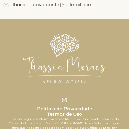
thassia_cavalcante@hotmail.com
Política de Privacidade
Termos de Uso
Este site segue as determinações do Manual de Publicidade Médica e do
Código de Ética Médica (Resolução CFM nº 1974/11). Se você observou algum
item que não esteja de acordo com o Manual ou o Código de Ética, por