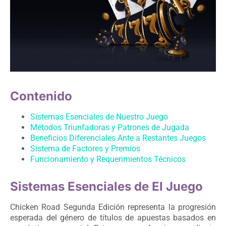
Contenido
Sistemas Esenciales de Nuestro Juego
Métodos Triunfadoras y Patrones de Jugada
Beneficios Diferenciales Ante a Restantes Juegos
Sistema de Factores y Premios
Funcionamiento y Requerimientos Técnicos
Sistemas Esenciales de El Juego
Chicken Road Segunda Edición representa la progresión
esperada del género de títulos de apuestas basados en