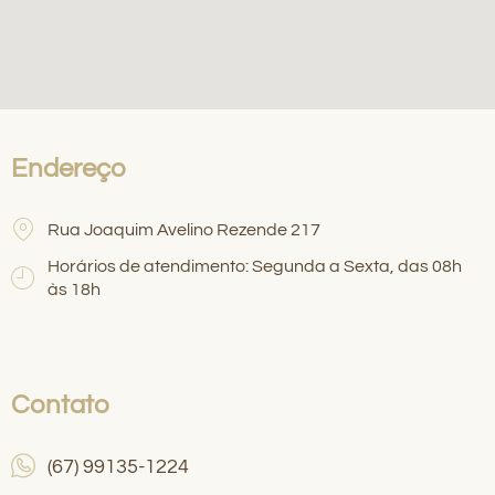
Endereço
Rua Joaquim Avelino Rezende 217
Horários de atendimento: Segunda a Sexta, das 08h
às 18h
Contato
(67) 99135-1224