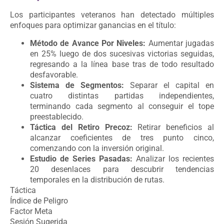
Los participantes veteranos han detectado múltiples
enfoques para optimizar ganancias en el título:
Método de Avance Por Niveles:
Aumentar jugadas
en 25% luego de dos sucesivas victorias seguidas,
regresando a la línea base tras de todo resultado
desfavorable.
Sistema de Segmentos:
Separar el capital en
cuatro distintas partidas independientes,
terminando cada segmento al conseguir el tope
preestablecido.
Táctica del Retiro Precoz:
Retirar beneficios al
alcanzar coeficientes de tres punto cinco,
comenzando con la inversión original.
Estudio de Series Pasadas:
Analizar los recientes
20 desenlaces para descubrir tendencias
temporales en la distribución de rutas.
Táctica
Índice de Peligro
Factor Meta
Sesión Sugerida