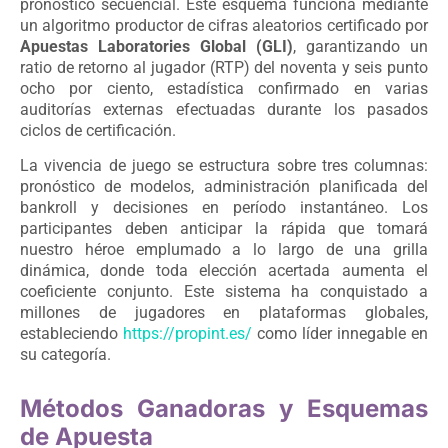
pronóstico secuencial. Este esquema funciona mediante
un algoritmo productor de cifras aleatorios certificado por
Apuestas Laboratories Global (GLI)
, garantizando un
ratio de retorno al jugador (RTP) del noventa y seis punto
ocho por ciento, estadística confirmado en varias
auditorías externas efectuadas durante los pasados
ciclos de certificación.
La vivencia de juego se estructura sobre tres columnas:
pronóstico de modelos, administración planificada del
bankroll y decisiones en período instantáneo. Los
participantes deben anticipar la rápida que tomará
nuestro héroe emplumado a lo largo de una grilla
dinámica, donde toda elección acertada aumenta el
coeficiente conjunto. Este sistema ha conquistado a
millones de jugadores en plataformas globales,
estableciendo
https://propint.es/
como líder innegable en
su categoría.
Métodos Ganadoras y Esquemas
de Apuesta