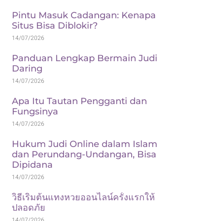
Pintu Masuk Cadangan: Kenapa
Situs Bisa Diblokir?
14/07/2026
Panduan Lengkap Bermain Judi
Daring
14/07/2026
Apa Itu Tautan Pengganti dan
Fungsinya
14/07/2026
Hukum Judi Online dalam Islam
dan Perundang-Undangan, Bisa
Dipidana
14/07/2026
วิธีเริ่มต้นแทงหวยออนไลน์ครั้งแรกให้
ปลอดภัย
14/07/2026