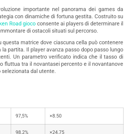
ivoluzione importante nel panorama dei games da
tegia con dinamiche di fortuna gestita. Costruito su
ken Road gioco
consente ai players di determinare il
ammontare di ostacoli situati sul percorso.
 su questa matrice dove ciascuna cella può contenere
la partita. Il player avanza passo dopo passo lungo
centi. Un parametro verificato indica che il tasso di
lo fluttua tra il novantasei percento e il novantanove
o selezionata dal utente.
97,5%
×8.50
98.2%
×24.75