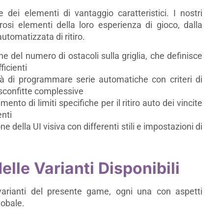
e dei elementi di vantaggio caratteristici. I nostri
osi elementi della loro esperienza di gioco, dalla
automatizzata di ritiro.
e del numero di ostacoli sulla griglia, che definisce
ficienti
à di programmare serie automatiche con criteri di
sconfitte complessive
imento di limiti specifiche per il ritiro auto dei vincite
enti
 della UI visiva con differenti stili e impostazioni di
lle Varianti Disponibili
e varianti del presente game, ogni una con aspetti
lobale.