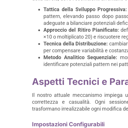
Tattica della Sviluppo Progressiva:
pattern, elevando passo dopo passo 
adeguate a bilanciare potenziali defic
Approccio del Ritiro Pianificato:
def
×10 o moltiplicato 20) e riscuotere re
Tecnica della Distribuzione:
cambiare
per compensare variabilità e costanza 
Metodo Analitico Sequenziale:
moni
identificare potenziali pattern nei pat
Aspetti Tecnici e Para
Il nostro attuale meccanismo impiega un
correttezza e casualità. Ogni session
trasformano irrealizzabile ogni modifica d
Impostazioni Configurabili