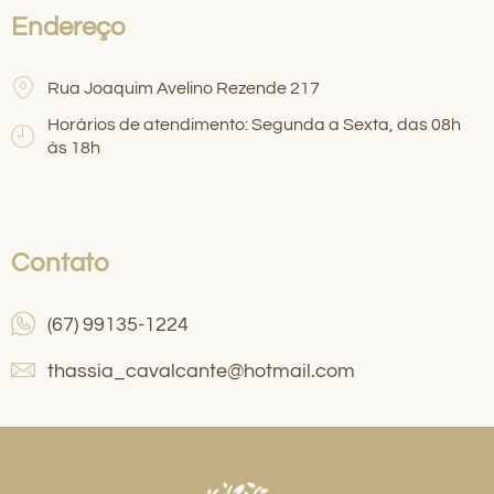
Endereço
Rua Joaquim Avelino Rezende 217
Horários de atendimento: Segunda a Sexta, das 08h
às 18h
Contato
(67) 99135-1224
thassia_cavalcante@hotmail.com