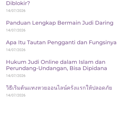
Diblokir?
14/07/2026
Panduan Lengkap Bermain Judi Daring
14/07/2026
Apa Itu Tautan Pengganti dan Fungsinya
14/07/2026
Hukum Judi Online dalam Islam dan
Perundang-Undangan, Bisa Dipidana
14/07/2026
วิธีเริ่มต้นแทงหวยออนไลน์ครั้งแรกให้ปลอดภัย
14/07/2026