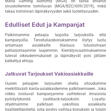
Malta Gaming Authority (MGA) on tässä antanut
sivustollemme toimiluvan (MGA/B2C/609/2019), mikä
takaa toiminnan läpinäkyvyyden sekä luotettavuuden.
Edulliset Edut ja Kampanjat
Palkinnamme pelaajia laajoilla tarjouksilla että
kampanjoilla. Tervetuliaisbonuksemme löytyy luotu
antamaan asiakkaille tilaisuus tutustumaan
pelitarjontaamme laajemmin. Kierrätysvaatimuksemme
tulevat oikeudenmukaiset ja läpinäkyvät pois jättäen
kätkettyä ehtoja.
Jatkuvat Tarjoukset Vakioasiakkaille
Uusien pelaajien tarjousten ohella sitoudumme
merkittävästi kanta-asiakkaidemme palkitsemiseen. Joka
viikko toistuvat kampanjamme vaihtelevat ilmaisista
pyöräytyksistä cashback-tarjouksiin. Loyalty-
ohjelmamme palkitaan uskollisia asiakkaita
lojaliteettipisteitä, joita pystyy vaihtaa bonuksiin ja toisiin