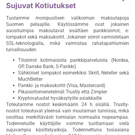
Sujuvat Kotiutukset
Tuotamme monipuolisen valikoiman maksutapoja
Suomen pelaajille. Käytössämme ovat jokainen
suosituimpia maksutavat sisältäen pankkisiirrot, e-
lompakot sekä maksukortit. Jokainen siirrot varmistetaan
SSL-teknologialla, mikä varmistaa rahatapahtumien
turvallisuuden.
Tilisiirrot kotimaisista pankkipalveluista (Nordea,
OP, Danske Bank, S-Pankki)
Sähköiset lompakot esimerkiksi Skrill, Neteller sekä
MuchBetter
Pankki- ja maksukortit (Visa, Mastercard)
Pikaisiirtomenetelmät Trustly että Zimpler
Kryptovaluutat hyväksytyille asiakkaille
Toteutamme nostot keskimäärin 24 h sisällä. Trustly-
nostot toteutuvat yleensä vain muutaman tunnissa, mikä
osoittaa merkittävästi toimialan normaalia nopeampaa.
Todennetuille käyttäjille voimme tuottamaan vielä
sujuvampia käsittelyaikoja. Todennettuna tosiasiana