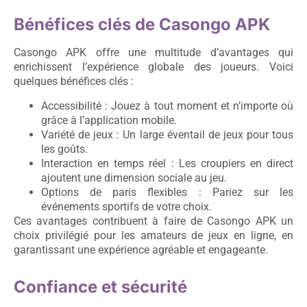
Bénéfices clés de Casongo APK
Casongo APK offre une multitude d’avantages qui
enrichissent l’expérience globale des joueurs. Voici
quelques bénéfices clés :
Accessibilité : Jouez à tout moment et n’importe où
grâce à l’application mobile.
Variété de jeux : Un large éventail de jeux pour tous
les goûts.
Interaction en temps réel : Les croupiers en direct
ajoutent une dimension sociale au jeu.
Options de paris flexibles : Pariez sur les
événements sportifs de votre choix.
Ces avantages contribuent à faire de Casongo APK un
choix privilégié pour les amateurs de jeux en ligne, en
garantissant une expérience agréable et engageante.
Confiance et sécurité