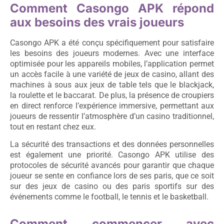
Comment Casongo APK répond
aux besoins des vrais joueurs
Casongo APK a été conçu spécifiquement pour satisfaire
les besoins des joueurs modernes. Avec une interface
optimisée pour les appareils mobiles, l’application permet
un accès facile à une variété de jeux de casino, allant des
machines à sous aux jeux de table tels que le blackjack,
la roulette et le baccarat. De plus, la présence de croupiers
en direct renforce l’expérience immersive, permettant aux
joueurs de ressentir l’atmosphère d’un casino traditionnel,
tout en restant chez eux.
La sécurité des transactions et des données personnelles
est également une priorité. Casongo APK utilise des
protocoles de sécurité avancés pour garantir que chaque
joueur se sente en confiance lors de ses paris, que ce soit
sur des jeux de casino ou des paris sportifs sur des
événements comme le football, le tennis et le basketball.
Comment commencer avec