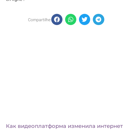
Compartilhe:
Atendimento presencial
ou por teleconsulta
Как видеоплатформа изменила интернет