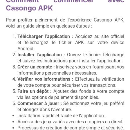
Casongo APK
Pour profiter pleinement de l’expérience Casongo APK,
voici un guide simple en quelques étapes :
Télécharger l’application :
Accédez au site officiel
et téléchargez le fichier APK sur votre device
Android.
Installer l’application :
Ouvrez le fichier téléchargé
et suivez les instructions pour installer l’application.
Créer un compte :
Inscrivez-vous en fournissant vos
informations personnelles nécessaires.
Vérifier vos informations :
Effectuez la vérification
de votre compte pour sécuriser vos transactions.
Faire un dépôt :
Ajoutez des fonds à votre compte
via les options de paiement disponibles.
Commencer à jouer :
Sélectionnez votre jeu préféré
et plongez dans l’aventure.
Installation rapide et facile de l’application.
Accès à des jeux variés avec des croupiers en direct.
Processus de création de compte simple et sécurisé.