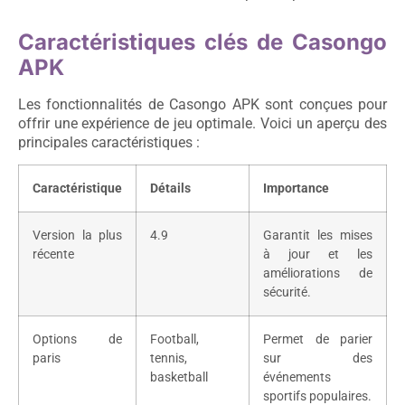
Caractéristiques clés de Casongo
APK
Les fonctionnalités de Casongo APK sont conçues pour
offrir une expérience de jeu optimale. Voici un aperçu des
principales caractéristiques :
Caractéristique
Détails
Importance
Version la plus
4.9
Garantit les mises
récente
à jour et les
améliorations de
sécurité.
Options de
Football,
Permet de parier
paris
tennis,
sur des
basketball
événements
sportifs populaires.