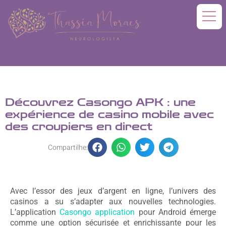
Découvrez Casongo APK : une
expérience de casino mobile avec
des croupiers en direct
Compartilhe:
Avec l’essor des jeux d’argent en ligne, l’univers des
casinos a su s’adapter aux nouvelles technologies.
L’application
Casongo application
pour Android émerge
comme une option sécurisée et enrichissante pour les