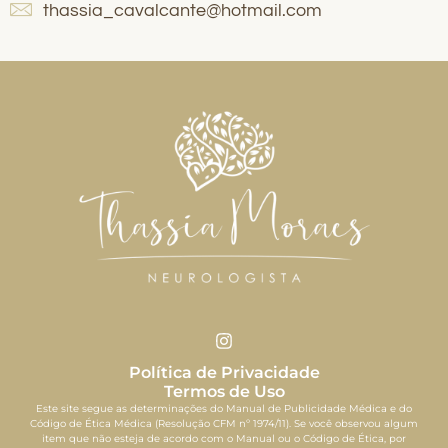
thassia_cavalcante@hotmail.com
Política de Privacidade
Termos de Uso
Este site segue as determinações do Manual de Publicidade Médica e do
Código de Ética Médica (Resolução CFM nº 1974/11). Se você observou algum
item que não esteja de acordo com o Manual ou o Código de Ética, por