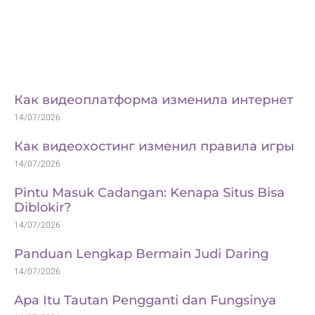
Как видеоплатформа изменила интернет
14/07/2026
Как видеохостинг изменил правила игры
14/07/2026
Pintu Masuk Cadangan: Kenapa Situs Bisa
Diblokir?
14/07/2026
Panduan Lengkap Bermain Judi Daring
14/07/2026
Apa Itu Tautan Pengganti dan Fungsinya