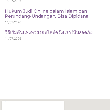
14/07/2026
Hukum Judi Online dalam Islam dan
Perundang-Undangan, Bisa Dipidana
14/07/2026
วิธีเริ่มต้นแทงหวยออนไลน์ครั้งแรกให้ปลอดภัย
14/07/2026