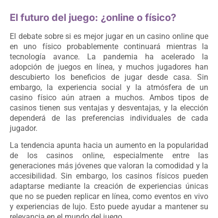
El futuro del juego: ¿online o físico?
El debate sobre si es mejor jugar en un casino online que
en uno físico probablemente continuará mientras la
tecnología avance. La pandemia ha acelerado la
adopción de juegos en línea, y muchos jugadores han
descubierto los beneficios de jugar desde casa. Sin
embargo, la experiencia social y la atmósfera de un
casino físico aún atraen a muchos. Ambos tipos de
casinos tienen sus ventajas y desventajas, y la elección
dependerá de las preferencias individuales de cada
jugador.
La tendencia apunta hacia un aumento en la popularidad
de los casinos online, especialmente entre las
generaciones más jóvenes que valoran la comodidad y la
accesibilidad. Sin embargo, los casinos físicos pueden
adaptarse mediante la creación de experiencias únicas
que no se pueden replicar en línea, como eventos en vivo
y experiencias de lujo. Esto puede ayudar a mantener su
relevancia en el mundo del juego.