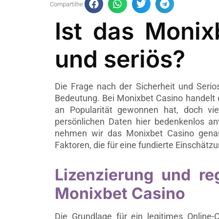
Compartilhe:
Ist das Monix
und seriös?
Die Frage nach der Sicherheit und Serios
Bedeutung. Bei Monixbet Casino handelt e
an Popularität gewonnen hat, doch viel
persönlichen Daten hier bedenkenlos anv
nehmen wir das Monixbet Casino genau 
Faktoren, die für eine fundierte Einschätz
Lizenzierung und re
Monixbet Casino
Die Grundlage für ein legitimes Online-C