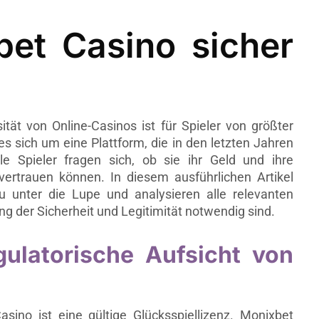
bet Casino sicher
ität von Online-Casinos ist für Spieler von größter
s sich um eine Plattform, die in den letzten Jahren
e Spieler fragen sich, ob sie ihr Geld und ihre
ertrauen können. In diesem ausführlichen Artikel
unter die Lupe und analysieren alle relevanten
ung der Sicherheit und Legitimität notwendig sind.
gulatorische Aufsicht von
asino ist eine gültige Glücksspiellizenz. Monixbet