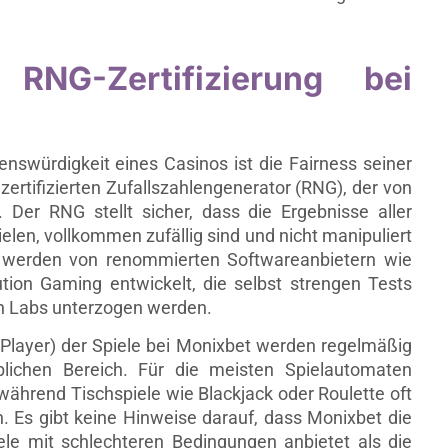
RNG-Zertifizierung bei
enswürdigkeit eines Casinos ist die Fairness seiner
ertifizierten Zufallszahlengenerator (RNG), der von
 Der RNG stellt sicher, dass die Ergebnisse aller
elen, vollkommen zufällig sind und nicht manipuliert
 werden von renommierten Softwareanbietern wie
tion Gaming entwickelt, die selbst strengen Tests
ch Labs unterzogen werden.
Player) der Spiele bei Monixbet werden regelmäßig
blichen Bereich. Für die meisten Spielautomaten
während Tischspiele wie Blackjack oder Roulette oft
. Es gibt keine Hinweise darauf, dass Monixbet die
le mit schlechteren Bedingungen anbietet als die