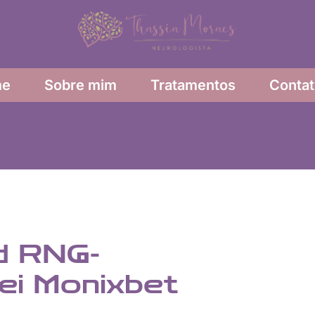
me
Sobre mim
Tratamentos
Contat
nd RNG-
bei Monixbet