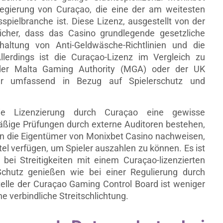
Regierung von Curaçao, die eine der am weitesten
sspielbranche ist. Diese Lizenz, ausgestellt von der
icher, dass das Casino grundlegende gesetzliche
nhaltung von Anti-Geldwäsche-Richtlinien und die
lerdings ist die Curaçao-Lizenz im Vergleich zu
 der Malta Gaming Authority (MGA) oder der UK
r umfassend in Bezug auf Spielerschutz und
die Lizenzierung durch Curaçao eine gewisse
äßige Prüfungen durch externe Auditoren bestehen,
n die Eigentümer von Monixbet Casino nachweisen,
tel verfügen, um Spieler auszahlen zu können. Es ist
 bei Streitigkeiten mit einem Curaçao-lizenzierten
Schutz genießen wie bei einer Regulierung durch
lle der Curaçao Gaming Control Board ist weniger
ne verbindliche Streitschlichtung.