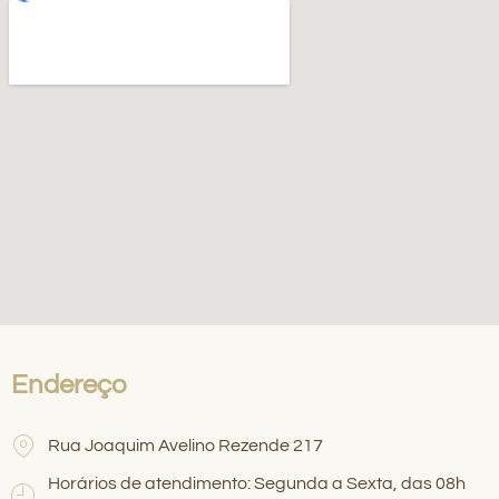
Endereço
Rua Joaquim Avelino Rezende 217
Horários de atendimento: Segunda a Sexta, das 08h