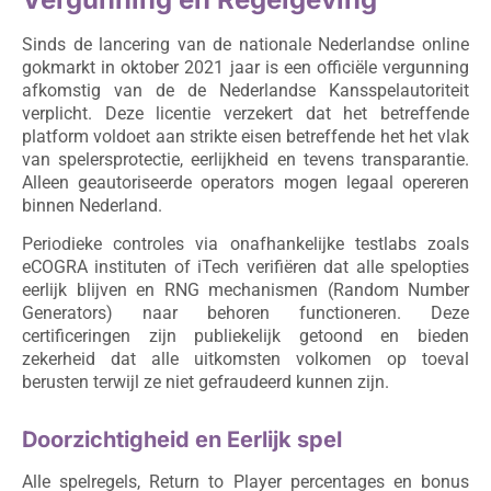
Sinds de lancering van de nationale Nederlandse online
gokmarkt in oktober 2021 jaar is een officiële vergunning
afkomstig van de de Nederlandse Kansspelautoriteit
verplicht. Deze licentie verzekert dat het betreffende
platform voldoet aan strikte eisen betreffende het het vlak
van spelersprotectie, eerlijkheid en tevens transparantie.
Alleen geautoriseerde operators mogen legaal opereren
binnen Nederland.
Periodieke controles via onafhankelijke testlabs zoals
eCOGRA instituten of iTech verifiëren dat alle spelopties
eerlijk blijven en RNG mechanismen (Random Number
Generators) naar behoren functioneren. Deze
certificeringen zijn publiekelijk getoond en bieden
zekerheid dat alle uitkomsten volkomen op toeval
berusten terwijl ze niet gefraudeerd kunnen zijn.
Doorzichtigheid en Eerlijk spel
Alle spelregels, Return to Player percentages en bonus