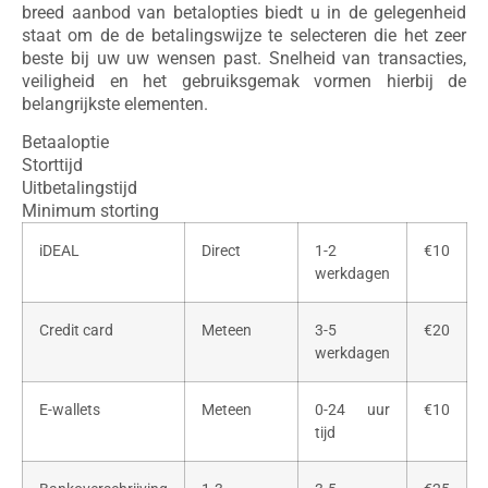
breed aanbod van betalopties biedt u in de gelegenheid
staat om de de betalingswijze te selecteren die het zeer
beste bij uw uw wensen past. Snelheid van transacties,
veiligheid en het gebruiksgemak vormen hierbij de
belangrijkste elementen.
Betaaloptie
Storttijd
Uitbetalingstijd
Minimum storting
iDEAL
Direct
1-2
€10
werkdagen
Credit card
Meteen
3-5
€20
werkdagen
E-wallets
Meteen
0-24 uur
€10
tijd