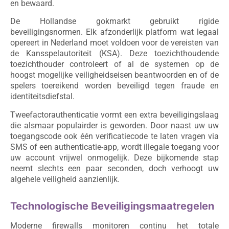
en bewaard.
De Hollandse gokmarkt gebruikt rigide
beveiligingsnormen. Elk afzonderlijk platform wat legaal
opereert in Nederland moet voldoen voor de vereisten van
de Kansspelautoriteit (KSA). Deze toezichthoudende
toezichthouder controleert of al de systemen op de
hoogst mogelijke veiligheidseisen beantwoorden en of de
spelers toereikend worden beveiligd tegen fraude en
identiteitsdiefstal.
Tweefactorauthenticatie vormt een extra beveiligingslaag
die alsmaar populairder is geworden. Door naast uw uw
toegangscode ook één verificatiecode te laten vragen via
SMS of een authenticatie-app, wordt illegale toegang voor
uw account vrijwel onmogelijk. Deze bijkomende stap
neemt slechts een paar seconden, doch verhoogt uw
algehele veiligheid aanzienlijk.
Technologische Beveiligingsmaatregelen
Moderne firewalls monitoren continu het totale