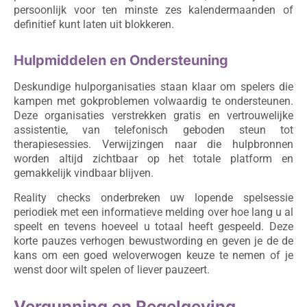
persoonlijk voor ten minste zes kalendermaanden of
definitief kunt laten uit blokkeren.
Hulpmiddelen en Ondersteuning
Deskundige hulporganisaties staan klaar om spelers die
kampen met gokproblemen volwaardig te ondersteunen.
Deze organisaties verstrekken gratis en vertrouwelijke
assistentie, van telefonisch geboden steun tot
therapiesessies. Verwijzingen naar die hulpbronnen
worden altijd zichtbaar op het totale platform en
gemakkelijk vindbaar blijven.
Reality checks onderbreken uw lopende spelsessie
periodiek met een informatieve melding over hoe lang u al
speelt en tevens hoeveel u totaal heeft gespeeld. Deze
korte pauzes verhogen bewustwording en geven je de de
kans om een goed weloverwogen keuze te nemen of je
wenst door wilt spelen of liever pauzeert.
Vergunning en Regelgeving