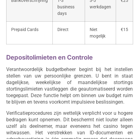
Bankoverschrijving
1-3
3-5
€25
business
werkdagen
days
Prepaid Cards
Direct
Niet
€15
mogelijk
Depositolimieten en Controle
Verantwoordelijk budgetbeheer begint bij het instellen
stellen van uw persoonlijke grenzen. U bent in staat
dagelijkse, weekelijkse of maandelijkse stortings
stortingslimieten vastleggen die geautomatiseerd worden
toegepast. Deze functie helpt om binnen uw budget ruim
te blijven en tevens voorkomt impulsieve beslissingen.
Verificatieprocedures zijn wettelijk verplicht voor u hogere
bedragen kunt opnemen. Dit beschermt niet louter alleen
uzelf als deelnemer, maar eveneens het casino tegen
witwassen. Het verstrekken van ID-documenten en