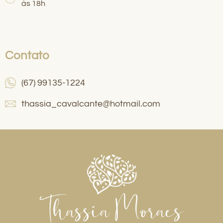
às 18h
Contato
(67) 99135-1224
thassia_cavalcante@hotmail.com