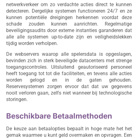
netwerkverkeer om zo verdachte acties direct te kunnen
detecteren. Dergelijke systemen functioneren 24/7 en ze
kunnen potentiële dreigingen herkennen voordat deze
schade zouden kunnen aanrichten. Regelmatige
beveiligingsaudits door externe instanties garanderen dat
alle alle systemen up-to-date zijn en veiligheidslekken
tijdig worden verholpen.
De webservers waarop alle spelersdata is opgeslagen,
bevinden zich in sterk beveiligde datacenters met strenge
toegangscontroles. Uitsluitend geautoriseerd personeel
heeft toegang tot tot die faciliteiten, en tevens alle acties
worden gelogd en in de gaten gehouden.
Reservesystemen zorgen ervoor dat dat uw gegevens
nooit verloren gaan, zelfs niet wanneer bij technologische
storingen.
Beschikbare Betaalmethoden
De keuze aan betaalopties bepaalt in hoge mate het het
gemak waarmee u kunt geld overmaken en opvragen. Een