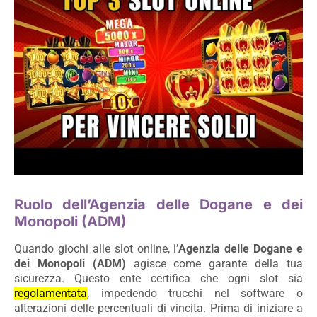
Ruolo dell’Agenzia delle Dogane e dei
Monopoli (ADM)
Quando giochi alle slot online, l’
Agenzia delle Dogane e
dei Monopoli (ADM)
agisce come garante della tua
sicurezza. Questo ente certifica che ogni slot sia
regolamentata
, impedendo trucchi nel software o
alterazioni delle percentuali di vincita. Prima di iniziare a