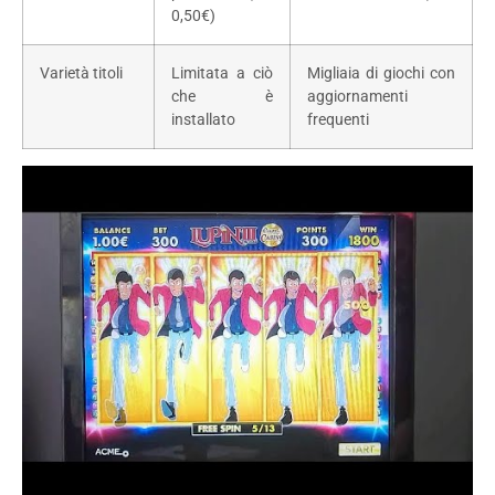
0,50€)
Varietà titoli
Limitata a ciò
Migliaia di giochi con
che è
aggiornamenti
installato
frequenti