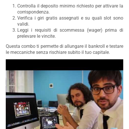
Controlla il deposito minimo richiesto per attivare la
corrispondenza.
Verifica i giri gratis assegnati e su quali slot sono
validi.
Leggi i requisiti di scommessa (wager) prima di
prelevare le vincite.
Questa combo ti permette di allungare il bankroll e testare
le meccaniche senza rischiare subito il tuo capitale.