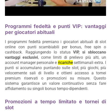
Programmi fedeltà e punti VIP: vantaggi
per giocatori abituali
I programmi fedeltà premiano i giocatori abituali di slot
online con punti scambiabili per bonus, free spin o
cashback. Raggiungendo lo status
VIP, si sbloccano
vantaggi esclusivi
, come limiti di prelievo più alti, un
account manager personale e
ricariche
settimanali extra. I
punti si accumulano puntando sulle slot; più giochi, più
velocemente sali di livello e ottieni accesso a tornei
premium riservati o promozioni su misure. Questo
sistema garantisce un valore continuativo senza fare
affidamento su singoli bonus tempo-dipendenti.
Promozioni a tempo limitato e tornei di
slot