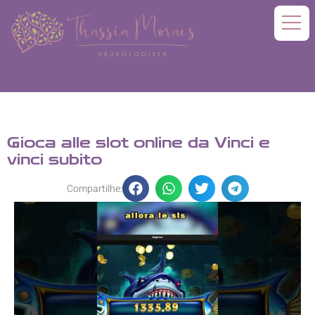
Gioca alle slot online da Vinci e
vinci subito
Compartilhe: