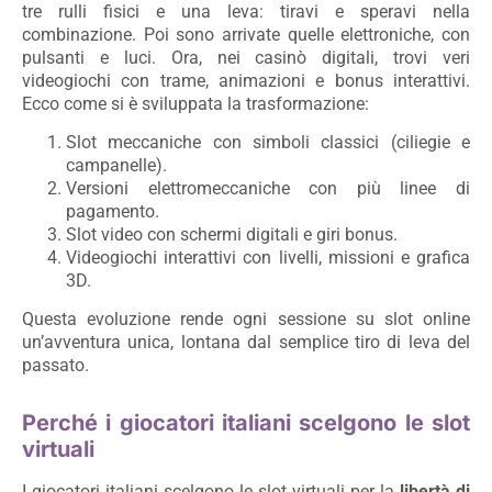
tre rulli fisici e una leva: tiravi e speravi nella
combinazione. Poi sono arrivate quelle elettroniche, con
pulsanti e luci. Ora, nei casinò digitali, trovi veri
videogiochi con trame, animazioni e bonus interattivi.
Ecco come si è sviluppata la trasformazione:
Slot meccaniche con simboli classici (ciliegie e
campanelle).
Versioni elettromeccaniche con più linee di
pagamento.
Slot video con schermi digitali e giri bonus.
Videogiochi interattivi con livelli, missioni e grafica
3D.
Questa evoluzione rende ogni sessione su slot online
un’avventura unica, lontana dal semplice tiro di leva del
passato.
Perché i giocatori italiani scelgono le slot
virtuali
I giocatori italiani scelgono le slot virtuali per la
libertà di