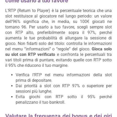
come usarlo a tuo favore
L’RTP (Return to Player) è la percentuale teorica che una
slot restituisce al giocatore nel lungo periodo: un valore
dell’96% significa che, in media, su 100€ giocati ne
tornano 96. Per usarlo a tuo favore, scegli sempre slot
con RTP alto, preferibilmente sopra il 97%, perché
aumenta le tue probabilità di allungare la sessione di
gioco. Non fidarti solo del titolo: controlla le informazioni
nel menu “informazioni” o “regole” del gioco.
Gioca solo
su slot con RTP verificato
e confronta le percentuali tra
vari titoli prima di puntare, evitando quelle con RTP sotto
il 95% che riducono il tuo margine.
Verifica l’RTP nel menu informazioni della slot
prima di depositare.
Dai priorità a slot con RTP 97% o superiore per
sessioni più lunghe.
Evita giochi con RTP sotto il 95% perché
penalizzano il tuo bankroll.
Valutare la frequenza dei bonus e dei giri