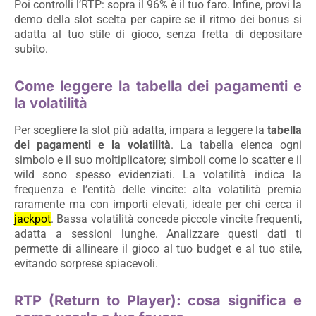
Poi controlli l’RTP: sopra il 96% è il tuo faro. Infine, provi la
demo della slot scelta per capire se il ritmo dei bonus si
adatta al tuo stile di gioco, senza fretta di depositare
subito.
Come leggere la tabella dei pagamenti e
la volatilità
Per scegliere la slot più adatta, impara a leggere la
tabella
dei pagamenti e la volatilità
. La tabella elenca ogni
simbolo e il suo moltiplicatore; simboli come lo scatter e il
wild sono spesso evidenziati. La volatilità indica la
frequenza e l’entità delle vincite: alta volatilità premia
raramente ma con importi elevati, ideale per chi cerca il
jackpot
. Bassa volatilità concede piccole vincite frequenti,
adatta a sessioni lunghe. Analizzare questi dati ti
permette di allineare il gioco al tuo budget e al tuo stile,
evitando sorprese spiacevoli.
RTP (Return to Player): cosa significa e