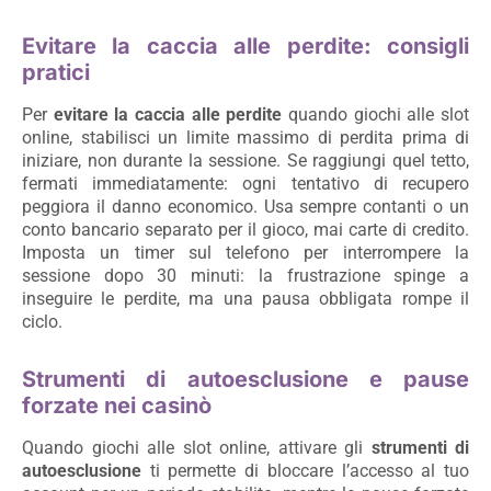
Evitare la caccia alle perdite: consigli
pratici
Per
evitare la caccia alle perdite
quando giochi alle slot
online, stabilisci un limite massimo di perdita prima di
iniziare, non durante la sessione. Se raggiungi quel tetto,
fermati immediatamente: ogni tentativo di recupero
peggiora il danno economico. Usa sempre contanti o un
conto bancario separato per il gioco, mai carte di credito.
Imposta un timer sul telefono per interrompere la
sessione dopo 30 minuti: la frustrazione spinge a
inseguire le perdite, ma una pausa obbligata rompe il
ciclo.
Strumenti di autoesclusione e pause
forzate nei casinò
Quando giochi alle slot online, attivare gli
strumenti di
autoesclusione
ti permette di bloccare l’accesso al tuo