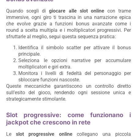
Quando scegli di
giocare alle slot online
con trame
immersive, ogni giro ti trascina in una narrazione epica
che evolve grazie a funzioni bonus avanzate come i
round a scelta multipla e i moltiplicatori progressivi. Per
sfruttarle al meglio, segui questa sequenza pratica:
Identifica il simbolo scatter per attivare il bonus
principale.
Seleziona le opzioni narrative per accumulare
moltiplicatori e giri extra.
Monitora i livelli di fedeltà del personaggio per
sbloccare funzioni nascoste.
Queste meccaniche garantiscono un controllo diretto
sull’esito del gioco, rendendo ogni sessione unica e
strategicamente stimolante.
Slot progressive: come funzionano i
jackpot che crescono in rete
Le
slot progressive online
collegano una piccola