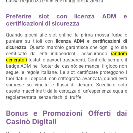
bassa frequenza e richiede maggiore pazienza.
Preferire slot con licenza ADM e
certificazioni di sicurezza
Quando giochi alle slot online, la prima mossa furba è
puntare su titoli con
licenza ADM e certificazioni di
sicurezza
. Questo marchio garantisce che ogni giro sia
certificato da enti indipendenti, assicurando
random
generatori
testati e payout trasparenti. Controlla sempre il
badge ADM nel footer del casinò: se manca, il gioco non
segue le regole italiane. Le slot certificate proteggono i
tuoi dati e i depositi con crittografia avanzata, quindi eviti
sorprese su vincite e flussi di denaro. Scegliere solo
queste macchine ti dà la certezza di un’esperienza equa e
regolamentata, senza rischi di truffe.
Bonus e Promozioni Offerti dai
Casinò Digitali