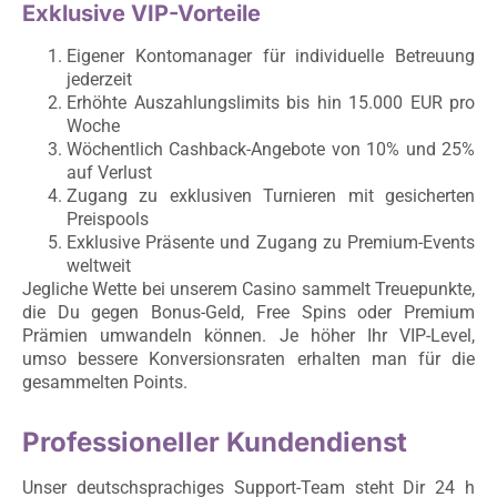
Exklusive VIP-Vorteile
Eigener Kontomanager für individuelle Betreuung
jederzeit
Erhöhte Auszahlungslimits bis hin 15.000 EUR pro
Woche
Wöchentlich Cashback-Angebote von 10% und 25%
auf Verlust
Zugang zu exklusiven Turnieren mit gesicherten
Preispools
Exklusive Präsente und Zugang zu Premium-Events
weltweit
Jegliche Wette bei unserem Casino sammelt Treuepunkte,
die Du gegen Bonus-Geld, Free Spins oder Premium
Prämien umwandeln können. Je höher Ihr VIP-Level,
umso bessere Konversionsraten erhalten man für die
gesammelten Points.
Professioneller Kundendienst
Unser deutschsprachiges Support-Team steht Dir 24 h