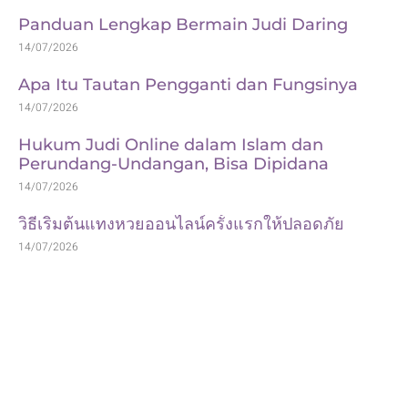
Panduan Lengkap Bermain Judi Daring
14/07/2026
Apa Itu Tautan Pengganti dan Fungsinya
14/07/2026
Hukum Judi Online dalam Islam dan
Perundang-Undangan, Bisa Dipidana
14/07/2026
วิธีเริ่มต้นแทงหวยออนไลน์ครั้งแรกให้ปลอดภัย
14/07/2026