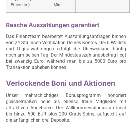
Ethereum)
Min.
Rasche Auszahlungen garantiert
Das Finanzteam bearbeitet Auszahlungsanfragen binnen
von 24 Std. nach Verifikation Deines Kontos. Bei E-Wallets
und Digitalwährungen erfolgt die Überweisung häufig
noch am selben Tag. Der Mindestauszahlungsbetrag liegt
bei zwanzig Euro, während man bis zu 5000 Euro pro
Transaktion abheben können.
Verlockende Boni und Aktionen
Unser mehrschichtiges Bonusprogramm honoriert
gleichermaßen neue als ebenso treue Mitglieder mit
attraktiven Angeboten. Der Willkommensbonus umfasst
bis hinzu 500 EUR plus 200 Gratis-Spins, aufgeteilt auf
die anfänglichen drei Deposits.