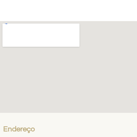
Endereço