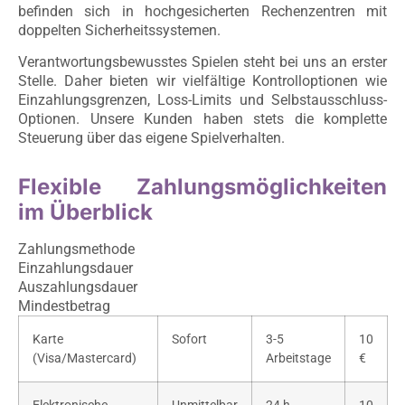
befinden sich in hochgesicherten Rechenzentren mit
doppelten Sicherheitssystemen.
Verantwortungsbewusstes Spielen steht bei uns an erster
Stelle. Daher bieten wir vielfältige Kontrolloptionen wie
Einzahlungsgrenzen, Loss-Limits und Selbstausschluss-
Optionen. Unsere Kunden haben stets die komplette
Steuerung über das eigene Spielverhalten.
Flexible Zahlungsmöglichkeiten
im Überblick
Zahlungsmethode
Einzahlungsdauer
Auszahlungsdauer
Mindestbetrag
Karte
Sofort
3-5
10
(Visa/Mastercard)
Arbeitstage
€