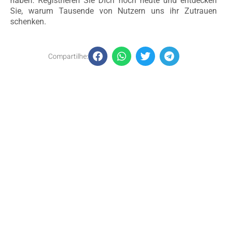
haben. Registrieren Sie Dich noch heute und entdecken
Sie, warum Tausende von Nutzern uns ihr Zutrauen
schenken.
Compartilhe:
Atendimento presencial
ou por teleconsulta