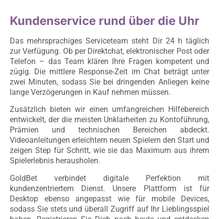
Kundenservice rund über die Uhr
Das mehrsprachiges Serviceteam steht Dir 24 h täglich
zur Verfügung. Ob per Direktchat, elektronischer Post oder
Telefon – das Team klären Ihre Fragen kompetent und
zügig. Die mittlere Response-Zeit im Chat beträgt unter
zwei Minuten, sodass Sie bei dringenden Anliegen keine
lange Verzögerungen in Kauf nehmen müssen.
Zusätzlich bieten wir einen umfangreichen Hilfebereich
entwickelt, der die meisten Unklarheiten zu Kontoführung,
Prämien und technischen Bereichen abdeckt.
Videoanleitungen erleichtern neuen Spielern den Start und
zeigen Step für Schritt, wie sie das Maximum aus ihrem
Spielerlebnis herausholen.
GoldBet verbindet digitale Perfektion mit
kundenzentriertem Dienst. Unsere Plattform ist für
Desktop ebenso angepasst wie für mobile Devices,
sodass Sie stets und überall Zugriff auf Ihr Lieblingsspiel