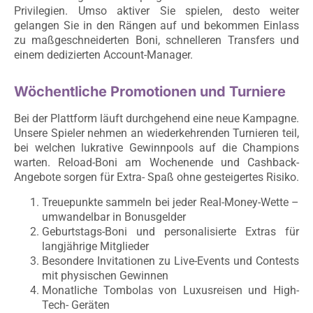
Privilegien. Umso aktiver Sie spielen, desto weiter
gelangen Sie in den Rängen auf und bekommen Einlass
zu maßgeschneiderten Boni, schnelleren Transfers und
einem dedizierten Account-Manager.
Wöchentliche Promotionen und Turniere
Bei der Plattform läuft durchgehend eine neue Kampagne.
Unsere Spieler nehmen an wiederkehrenden Turnieren teil,
bei welchen lukrative Gewinnpools auf die Champions
warten. Reload-Boni am Wochenende und Cashback-
Angebote sorgen für Extra- Spaß ohne gesteigertes Risiko.
Treuepunkte sammeln bei jeder Real-Money-Wette –
umwandelbar in Bonusgelder
Geburtstags-Boni und personalisierte Extras für
langjährige Mitglieder
Besondere Invitationen zu Live-Events und Contests
mit physischen Gewinnen
Monatliche Tombolas von Luxusreisen und High-
Tech- Geräten