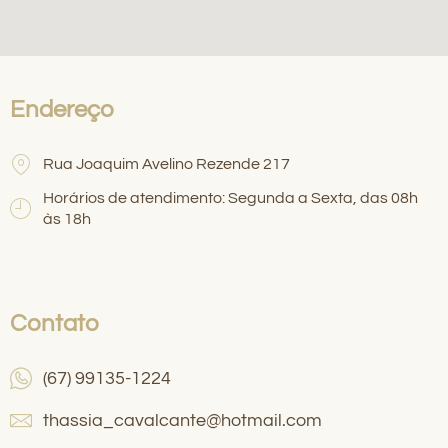
Endereço
Rua Joaquim Avelino Rezende 217
Horários de atendimento: Segunda a Sexta, das 08h
às 18h
Contato
(67) 99135-1224
thassia_cavalcante@hotmail.com