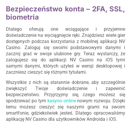
Bezpieczeństwo konta – 2FA, SSL,
biometria
Dlatego oferują one wciągające i przyjemne
doświadczenie na wyciągnięcie ręki. Znajdziesz wiele gier
dostępnych podczas korzystania z mobilnej aplikacji NV
Casino. Zaloguj się swoimi podstawowymi danymi i
zacznij grać w swoje ulubione gry. Teraz wystarczy, że
zalogujesz się do aplikacji NV Casino na iOS tymi
samymi danymi, których użyłeś w wersji desktopowej i
zaczniesz cieszyć się różnymi tytułami.
Wszystkie z nich są starannie dobrane, aby szczególnie
zwiększyć Twoje doświadczenie i zapewnić
bezpieczeństwo. Przyjrzyjmy się, czego możesz się
spodziewać po tym
kasyno online
nowym rozwoju. Dzięki
temu możesz cieszyć się naszymi grami na swoim
smartfonie, gdziekolwiek jesteś. Dlatego opracowaliśmy
aplikację NV Casino dla użytkowników Androida i iOS.