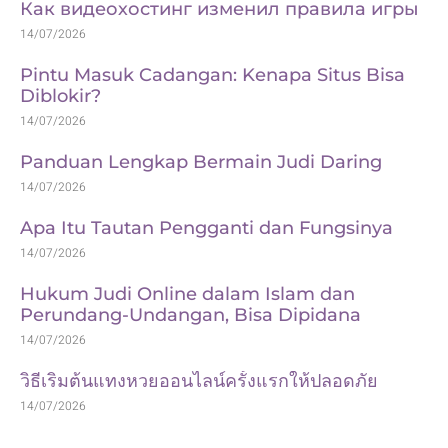
Как видеохостинг изменил правила игры
14/07/2026
Pintu Masuk Cadangan: Kenapa Situs Bisa
Diblokir?
14/07/2026
Panduan Lengkap Bermain Judi Daring
14/07/2026
Apa Itu Tautan Pengganti dan Fungsinya
14/07/2026
Hukum Judi Online dalam Islam dan
Perundang-Undangan, Bisa Dipidana
14/07/2026
วิธีเริ่มต้นแทงหวยออนไลน์ครั้งแรกให้ปลอดภัย
14/07/2026