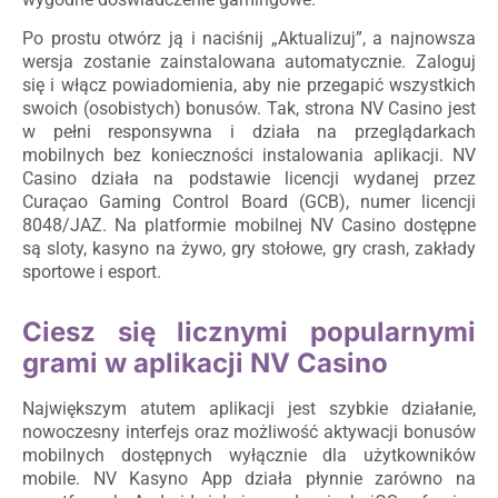
Po prostu otwórz ją i naciśnij „Aktualizuj”, a najnowsza
wersja zostanie zainstalowana automatycznie. Zaloguj
się i włącz powiadomienia, aby nie przegapić wszystkich
swoich (osobistych) bonusów. Tak, strona NV Casino jest
w pełni responsywna i działa na przeglądarkach
mobilnych bez konieczności instalowania aplikacji. NV
Casino działa na podstawie licencji wydanej przez
Curaçao Gaming Control Board (GCB), numer licencji
8048/JAZ. Na platformie mobilnej NV Casino dostępne
są sloty, kasyno na żywo, gry stołowe, gry crash, zakłady
sportowe i esport.
Ciesz się licznymi popularnymi
grami w aplikacji NV Casino
Największym atutem aplikacji jest szybkie działanie,
nowoczesny interfejs oraz możliwość aktywacji bonusów
mobilnych dostępnych wyłącznie dla użytkowników
mobile. NV Kasyno App działa płynnie zarówno na