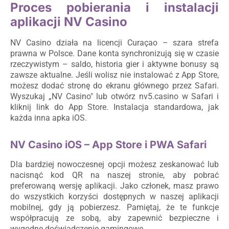
Proces pobierania i instalacji
aplikacji NV Casino
NV Casino działa na licencji Curaçao – szara strefa
prawna w Polsce. Dane konta synchronizują się w czasie
rzeczywistym – saldo, historia gier i aktywne bonusy są
zawsze aktualne. Jeśli wolisz nie instalować z App Store,
możesz dodać stronę do ekranu głównego przez Safari.
Wyszukaj „NV Casino" lub otwórz nv5.casino w Safari i
kliknij link do App Store. Instalacja standardowa, jak
każda inna apka iOS.
NV Casino iOS – App Store i PWA Safari
Dla bardziej nowoczesnej opcji możesz zeskanować lub
nacisnąć kod QR na naszej stronie, aby pobrać
preferowaną wersję aplikacji. Jako członek, masz prawo
do wszystkich korzyści dostępnych w naszej aplikacji
mobilnej, gdy ją pobierzesz. Pamiętaj, że te funkcje
współpracują ze sobą, aby zapewnić bezpieczne i
wygodne doświadczenie gamingowe.