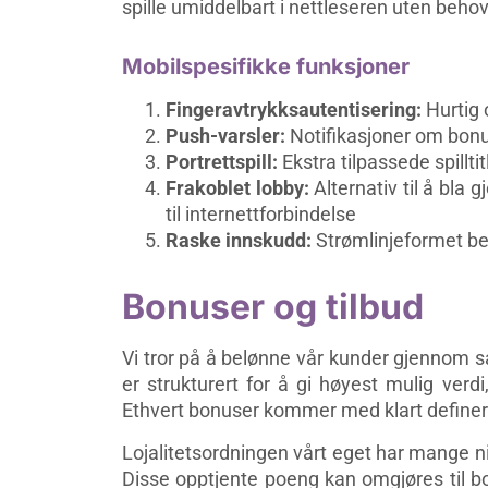
spille umiddelbart i nettleseren uten behov
Mobilspesifikke funksjoner
Fingeravtrykksautentisering:
Hurtig 
Push-varsler:
Notifikasjoner om bonust
Portrettspill:
Ekstra tilpassede spillti
Frakoblet lobby:
Alternativ til å bla 
til internettforbindelse
Raske innskudd:
Strømlinjeformet be
Bonuser og tilbud
Vi tror på å belønne vår kunder gjennom 
er strukturert for å gi høyest mulig verdi
Ethvert bonuser kommer med klart definer
Lojalitetsordningen vårt eget har mange ni
Disse opptjente poeng kan omgjøres til bo