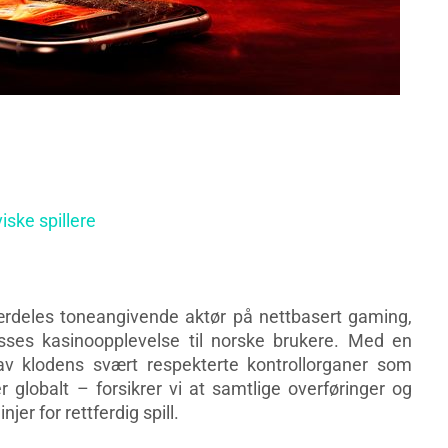
ske spillere
særdeles toneangivende aktør på nettbasert gaming,
sses kasinoopplevelse til norske brukere. Med en
v klodens svært respekterte kontrollorganer som
r globalt – forsikrer vi at samtlige overføringer og
njer for rettferdig spill.