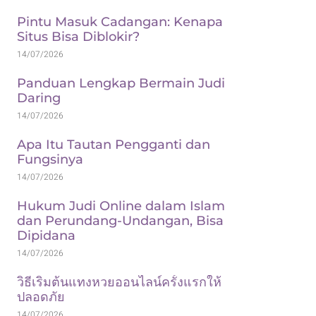
Pintu Masuk Cadangan: Kenapa
Situs Bisa Diblokir?
14/07/2026
Panduan Lengkap Bermain Judi
Daring
14/07/2026
Apa Itu Tautan Pengganti dan
Fungsinya
14/07/2026
Hukum Judi Online dalam Islam
dan Perundang-Undangan, Bisa
Dipidana
14/07/2026
วิธีเริ่มต้นแทงหวยออนไลน์ครั้งแรกให้
ปลอดภัย
14/07/2026