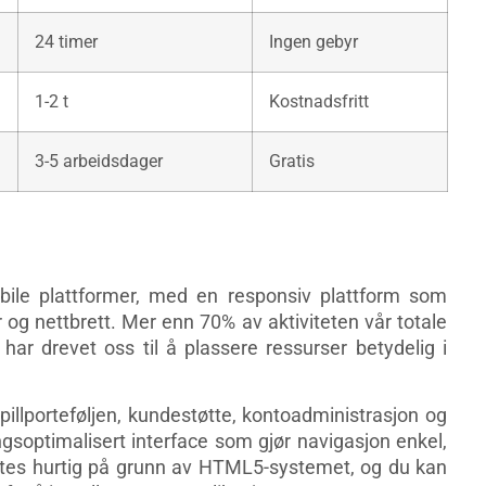
24 timer
Ingen gebyr
1-2 t
Kostnadsfritt
3-5 arbeidsdager
Gratis
obile plattformer, med en responsiv plattform som
r og nettbrett. Mer enn 70% av aktiviteten vår totale
ar drevet oss til å plassere ressurser betydelig i
spillporteføljen, kundestøtte, kontoadministrasjon og
ngsoptimalisert interface som gjør navigasjon enkel,
lastes hurtig på grunn av HTML5-systemet, og du kan