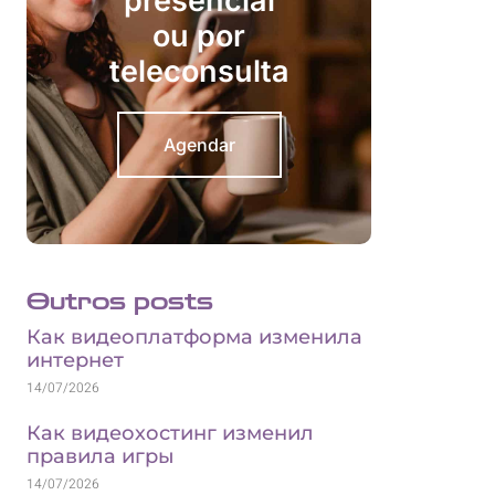
presencial
ou por
teleconsulta
Agendar
Outros posts
Как видеоплатформа изменила
интернет
14/07/2026
Как видеохостинг изменил
правила игры
14/07/2026