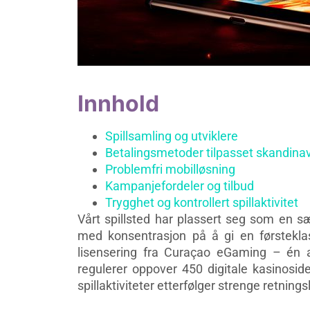
Innhold
Spillsamling og utviklere
Betalingsmetoder tilpasset skandinavi
Problemfri mobilløsning
Kampanjefordeler og tilbud
Trygghet og kontrollert spillaktivitet
Vårt spillsted har plassert seg som en 
med konsentrasjon på å gi en førstekla
lisensering fra Curaçao eGaming – én a
regulerer oppover 450 digitale kasinoside
spillaktiviteter etterfølger strenge retningsli