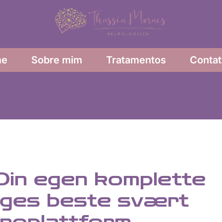
me
Sobre mim
Tratamentos
Contat
Din egen komplette
rges beste svært