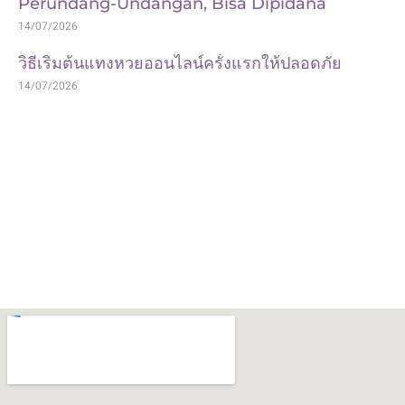
Perundang-Undangan, Bisa Dipidana
14/07/2026
วิธีเริ่มต้นแทงหวยออนไลน์ครั้งแรกให้ปลอดภัย
14/07/2026