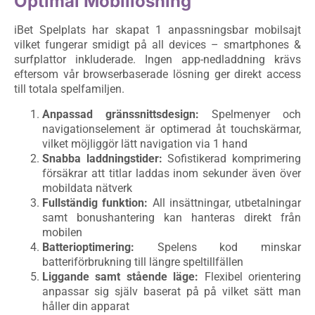
Optimal Mobillösning
iBet Spelplats har skapat 1 anpassningsbar mobilsajt
vilket fungerar smidigt på all devices – smartphones &
surfplattor inkluderade. Ingen app-nedladdning krävs
eftersom vår browserbaserade lösning ger direkt access
till totala spelfamiljen.
Anpassad gränssnittsdesign:
Spelmenyer och
navigationselement är optimerad åt touchskärmar,
vilket möjliggör lätt navigation via 1 hand
Snabba laddningstider:
Sofistikerad komprimering
försäkrar att titlar laddas inom sekunder även över
mobildata nätverk
Fullständig funktion:
All insättningar, utbetalningar
samt bonushantering kan hanteras direkt från
mobilen
Batterioptimering:
Spelens kod minskar
batteriförbrukning till längre speltillfällen
Liggande samt stående läge:
Flexibel orientering
anpassar sig själv baserat på på vilket sätt man
håller din apparat