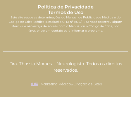
Política de Privacidade
Termos de Uso
Este site segue as determinações do Manual de Publicidade Médica e do
Código de Ética Médica (Resolução CFM nº 1974/11). Se você observou algum
item que não esteja de acordo com o Manual ou o Código de Ética, por
favor, entre em contato para informar o problema.
Dra. Thassia Moraes – Neurologista. Todos os direitos
reservados.
Marketing Médico
&
Criação de Sites