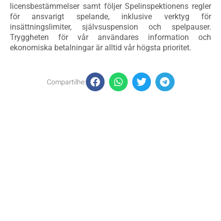
licensbestämmelser samt följer Spelinspektionens regler
för ansvarigt spelande, inklusive verktyg för
insättningslimiter, självsuspension och spelpauser.
Tryggheten för vår användares information och
ekonomiska betalningar är alltid vår högsta prioritet.
Compartilhe:
Atendimento presencial
ou por teleconsulta