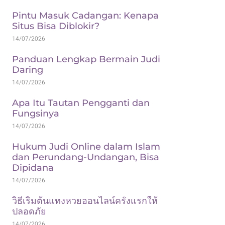
Pintu Masuk Cadangan: Kenapa
Situs Bisa Diblokir?
14/07/2026
Panduan Lengkap Bermain Judi
Daring
14/07/2026
Apa Itu Tautan Pengganti dan
Fungsinya
14/07/2026
Hukum Judi Online dalam Islam
dan Perundang-Undangan, Bisa
Dipidana
14/07/2026
วิธีเริ่มต้นแทงหวยออนไลน์ครั้งแรกให้
ปลอดภัย
14/07/2026