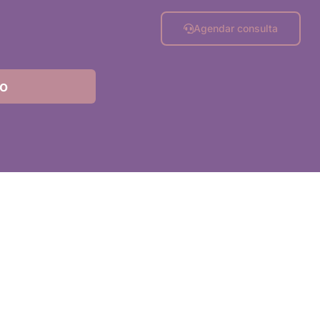
Agendar consulta
o
Atendimento