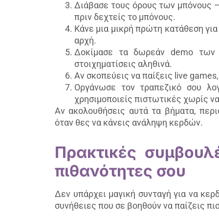
Διάβασε τους όρους των μπόνους — 
πριν δεχτείς το μπόνους.
Κάνε μια μικρή πρώτη κατάθεση για
αρχή.
Δοκίμασε τα δωρεάν demo των s
στοιχηματίσεις αληθινά.
Αν σκοπεύεις να παίξεις live games, 
Οργάνωσε τον τραπεζικό σου λογ
χρησιμοποιείς πιστωτικές χωρίς να
Αν ακολουθήσεις αυτά τα βήματα, περιο
όταν θες να κάνεις ανάληψη κερδών.
Πρακτικές συμβουλέ
πιθανότητες σου
Δεν υπάρχει μαγική συνταγή για να κερ
συνήθειες που σε βοηθούν να παίζεις πι