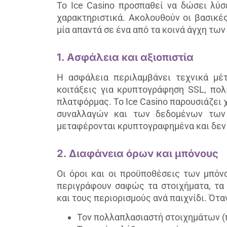
Το Ice Casino προσπαθεί να δώσει λύ
χαρακτηριστικά. Ακολουθούν οι βασικέ
μία απαντά σε ένα από τα κοινά άγχη των
1. Ασφάλεια και αξιοπιστία
Η ασφάλεια περιλαμβάνει τεχνικά μέτ
κοιτάξεις για κρυπτογράφηση SSL, πολ
πλατφόρμας. Το Ice Casino παρουσιάζει
συναλλαγών και των δεδομένων των 
μεταφέρονται κρυπτογραφημένα και δεν 
2. Διαφάνεια όρων και μπόνους
Οι όροι και οι προϋποθέσεις των μπόνο
περιγράφουν σαφώς τα στοιχήματα, τα 
και τους περιορισμούς ανά παιχνίδι. Ότα
Τον πολλαπλασιαστή στοιχημάτων (π.