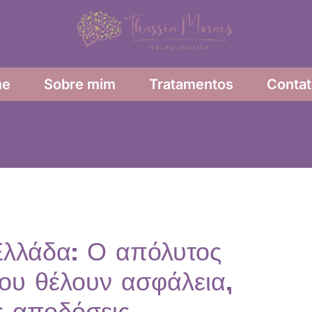
me
Sobre mim
Tratamentos
Contat
λλάδα: Ο απόλυτος
που θέλουν ασφάλεια,