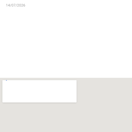
14/07/2026