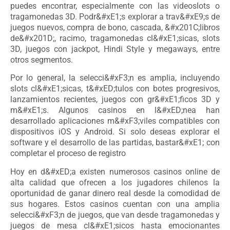
puedes encontrar, especialmente con las videoslots o
tragamonedas 3D. Podr&#xE1;s explorar a trav&#xE9;s de
juegos nuevos, compra de bono, cascada, &#x201C;libros
de&#x201D;, racimo, tragamonedas cl&#xE1;sicas, slots
3D, juegos con jackpot, Hindi Style y megaways, entre
otros segmentos.
Por lo general, la selecci&#xF3;n es amplia, incluyendo
slots cl&#xE1;sicas, t&#xED;tulos con botes progresivos,
lanzamientos recientes, juegos con gr&#xE1;ficos 3D y
m&#xE1;s. Algunos casinos en l&#xED;nea han
desarrollado aplicaciones m&#xF3;viles compatibles con
dispositivos iOS y Android. Si solo deseas explorar el
software y el desarrollo de las partidas, bastar&#xE1; con
completar el proceso de registro
Hoy en d&#xED;a existen numerosos casinos online de
alta calidad que ofrecen a los jugadores chilenos la
oportunidad de ganar dinero real desde la comodidad de
sus hogares. Estos casinos cuentan con una amplia
selecci&#xF3;n de juegos, que van desde tragamonedas y
juegos de mesa cl&#xE1;sicos hasta emocionantes