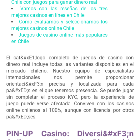
Chile con juegos para ganar dinero real
Vamos con las reseñas de los tres
mejores casinos en línea en Chile
Cómo evaluamos y seleccionamos los
mejores casinos online Chile
Juegos de casino online más populares
en Chile
El cat&#xE1;logo completo de juegos de casino con
dinero real incluye todas las variantes disponibles en el
mercado chileno. Nuestro equipo de especialistas
internacionales nos permite proporcionar
orientaci&#xF3;n precisa y localizada para cada
pa&#xED;s en el que tenemos presencia. Se puede jugar
sin completar el proceso KYC, pero la experiencia de
juego puede verse afectada. Conviven con los casinos
online chilenos al 100%, aunque con licencia por otros
pa&#xED;ses.
PIN-UP Casino: Diversi&#xF3;n