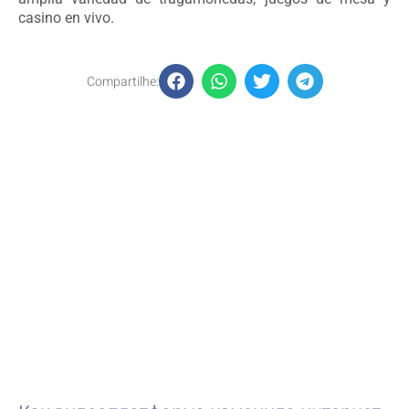
casino en vivo.
Compartilhe:
Atendimento presencial
ou por teleconsulta