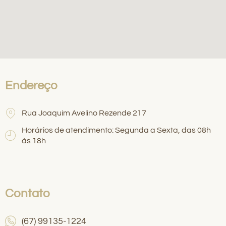
Endereço
Rua Joaquim Avelino Rezende 217
Horários de atendimento: Segunda a Sexta, das 08h
às 18h
Contato
(67) 99135-1224