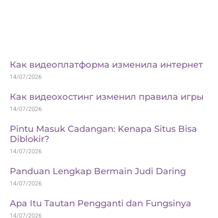
Как видеоплатформа изменила интернет
14/07/2026
Как видеохостинг изменил правила игры
14/07/2026
Pintu Masuk Cadangan: Kenapa Situs Bisa
Diblokir?
14/07/2026
Panduan Lengkap Bermain Judi Daring
14/07/2026
Apa Itu Tautan Pengganti dan Fungsinya
14/07/2026