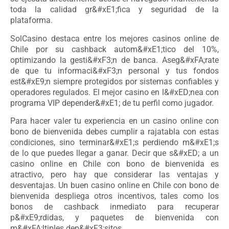
toda la calidad gr&#xE1;fica y seguridad de la
plataforma.
SolCasino destaca entre los mejores casinos online de
Chile por su cashback autom&#xE1;tico del 10%,
optimizando la gesti&#xF3;n de banca. Aseg&#xFA;rate
de que tu informaci&#xF3;n personal y tus fondos
est&#xE9;n siempre protegidos por sistemas confiables y
operadores regulados. El mejor casino en l&#xED;nea con
programa VIP depender&#xE1; de tu perfil como jugador.
Para hacer valer tu experiencia en un casino online con
bono de bienvenida debes cumplir a rajatabla con estas
condiciones, sino terminar&#xE1;s perdiendo m&#xE1;s
de lo que puedes llegar a ganar. Decir que s&#xED; a un
casino online en Chile con bono de bienvenida es
atractivo, pero hay que considerar las ventajas y
desventajas. Un buen casino online en Chile con bono de
bienvenida despliega otros incentivos, tales como los
bonos de cashback inmediato para recuperar
p&#xE9;rdidas, y paquetes de bienvenida con
m&#xFA;ltiples dep&#xF3;sitos.