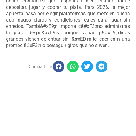
online confiables que respondan bien cuando toque
depositar, jugar y cobrar tu plata. Para 2026, la mejor
apuesta pasa por elegir plataformas que mezclen buena
app, pagos claros y condiciones reales para jugar sin
enredos. Tambi&#xE9;n importa c&#xF3;mo administras
la plata despu&#xE9;s, porque varias p&#xE9;rdidas
grandes vienen de entrar sin l&#xED;mite, caer en n una
promoci&#xF3;n o perseguir giros que no sirven.
Compartilhe:
Atendimento presencial
ou por teleconsulta