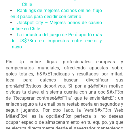
Chile
Rankings de mejores casinos online: flujo
en 3 pasos para decidir con criterio
Jackpot City – Mejores bonos de casino
online en Chile
La industria del juego de Perú aportó más
de US$78m en impuestos entre enero y
mayo
Pin Up cubre ligas profesionales europeas y
campeonatos mundiales, ofreciendo apuestas sobre
goles totales, h&#xE1;ndicaps y resultados por mitad,
ideal para quienes buscan diversificar sus
pron&#xF3;sticos deportivos. Si por alg&#xFA;n motivo
olvidas tu clave, el sistema cuenta con una opci&#xF3;n
de "Recuperar contrase&#xF1;a" que te enviar&#xE1; un
enlace seguro a tu email para restablecerla en segundos y
seguir jugando. Por otro lado, la Versi&#xF3;n Web
M&#xF3;vil es la opci&#xF3;n perfecta si no deseas
ocupar espacio de almacenamiento en tu equipo, ya que
se ejecuta directamente desde el navegador manteniendo