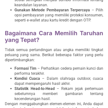
keandalan layanan.
Gunakan Metode Pembayaran Terpercaya
– Pilih
opsi pembayaran yang memiliki proteksi konsumen,
seperti e‑wallet atau kartu kredit dengan OTP.
Bagaimana Cara Memilih Taruhan
yang Tepat?
Tidak semua pertandingan atau angka memiliki tingkat
peluang yang sama. Berikut beberapa faktor yang perlu
dipertimbangkan:
Formasi Tim
– Perhatikan cedera pemain kunci dan
performa terakhir.
Kondisi Cuaca
– Dalam olahraga outdoor, cuaca
dapat mempengaruhi hasil akhir.
Statistik Head‑to‑Head
– Rekam jejak pertemuan
sebelumnya memberi gambaran tentang
kecenderungan hasil.
Dengan menggabungkan elemen‑elemen ini, Anda dapat