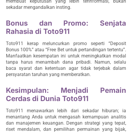
membuat keputusan yang lebih terinformasi, bukan
sekadar mengandalkan insting.
Bonus dan Promo: Senjata
Rahasia di Toto911
Toto911 kerap meluncurkan promo seperti “Deposit
Bonus 100%” atau “Free Bet untuk pertandingan tertentu”.
Manfaatkan kesempatan ini untuk meningkatkan modal
tanpa harus menambah dana pribadi. Namun, selalu
baca syarat dan ketentuan agar tidak terjebak dalam
persyaratan taruhan yang memberatkan.
Kesimpulan: Menjadi Pemain
Cerdas di Dunia Toto911
Toto911 menawarkan lebih dari sekadar hiburan; ia
menantang Anda untuk mengasah kemampuan analitis
dan manajemen keuangan. Dengan strategi yang tepat,
riset mendalam, dan pemilihan permainan yang bijak,