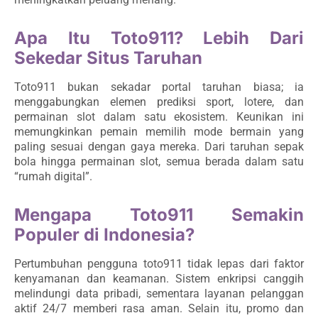
Apa Itu Toto911? Lebih Dari
Sekedar Situs Taruhan
Toto911 bukan sekadar portal taruhan biasa; ia
menggabungkan elemen prediksi sport, lotere, dan
permainan slot dalam satu ekosistem. Keunikan ini
memungkinkan pemain memilih mode bermain yang
paling sesuai dengan gaya mereka. Dari taruhan sepak
bola hingga permainan slot, semua berada dalam satu
“rumah digital”.
Mengapa Toto911 Semakin
Populer di Indonesia?
Pertumbuhan pengguna toto911 tidak lepas dari faktor
kenyamanan dan keamanan. Sistem enkripsi canggih
melindungi data pribadi, sementara layanan pelanggan
aktif 24/7 memberi rasa aman. Selain itu, promo dan