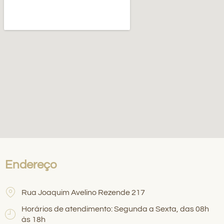
Endereço
Rua Joaquim Avelino Rezende 217
Horários de atendimento: Segunda a Sexta, das 08h
às 18h