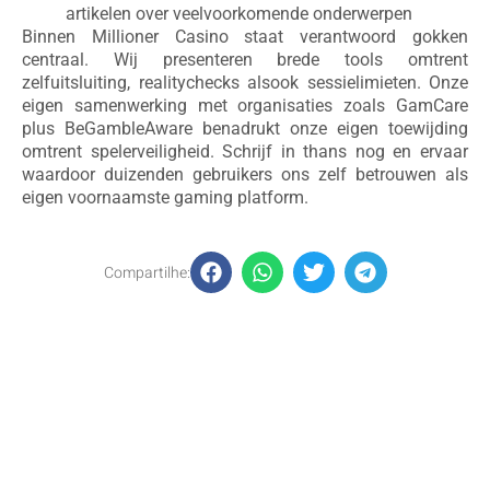
artikelen over veelvoorkomende onderwerpen
Binnen Millioner Casino staat verantwoord gokken
centraal. Wij presenteren brede tools omtrent
zelfuitsluiting, realitychecks alsook sessielimieten. Onze
eigen samenwerking met organisaties zoals GamCare
plus BeGambleAware benadrukt onze eigen toewijding
omtrent spelerveiligheid. Schrijf in thans nog en ervaar
waardoor duizenden gebruikers ons zelf betrouwen als
eigen voornaamste gaming platform.
Compartilhe:
Atendimento presencial
ou por teleconsulta