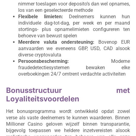
nimmer toeslagen voor deposito’s dan wel opnames,
los van een geselecteerde methode
Flexibele limieten:
Deelnemers kunnen hun
individuele dag-tot-dag, per week en per maand
stortings- plus opnamelimieten configureren ten
behoeve van bewust spelen
Meerdere valuta ondersteuning:
Bovenop EUR
aanvaarden we eveneens GBP, USD, CAD alsook
diverse cryptovaluta
Persoonsbescherming:
Moderne
fraudedetectiesystemen bewaken elke
overboekingen 24/7 omtrent verdachte activiteiten
Bonusstructuur met
Loyaliteitsvoordelen
Het bonusprogramma wordt ontwikkeld opdat zowel
verse als vaste deelnemers te kunnen waarderen. Binnen
Millioner Casino geloven wijzelf binnen transparantie,
bijgevolg toepassen we heldere inzetvereisten alsook