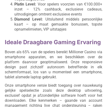
Platin Level:
Voor spelers voorzien van €100.000+
inzet – 12% cashback, exclusieve cadeaus,
uitnodigingen omtrent exclusieve events
Diamond Level:
Uitsluitend middels persoonlijke
kaart – op maat gemaakte bonussen, topste
opnamelimieten, VIP uitstapjes
Ideale Draagbare Gaming Ervaring
Boven als 65% van de spelers bereikt Millioner Casino via
smartphone apparaten, en we beschikken over de
platform daarvoor geoptimaliseerd. Onze responsieve
design past zichzelf autonoom betreffende in elk
schermformaat, los van u momenteel een smartphone,
tablet alsmede laptop gebruikt.
Onze smartphone versie biedt toegang over nauwkeurig
gelijke spelselectie zoals deze desktop uitvoering,
exclusief opdat je afzonderlijke software hoeft voor het
downloaden. Elke kenmerken – gaande van account
management richting live chat ondersteuning – raken