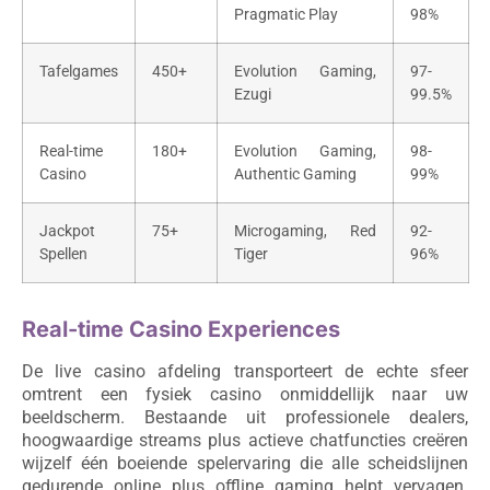
Pragmatic Play
98%
Tafelgames
450+
Evolution Gaming,
97-
Ezugi
99.5%
Real-time
180+
Evolution Gaming,
98-
Casino
Authentic Gaming
99%
Jackpot
75+
Microgaming, Red
92-
Spellen
Tiger
96%
Real-time Casino Experiences
De live casino afdeling transporteert de echte sfeer
omtrent een fysiek casino onmiddellijk naar uw
beeldscherm. Bestaande uit professionele dealers,
hoogwaardige streams plus actieve chatfuncties creëren
wijzelf één boeiende spelervaring die alle scheidslijnen
gedurende online plus offline gaming helpt vervagen.