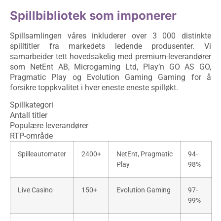
Spillbibliotek som imponerer
Spillsamlingen våres inkluderer over 3 000 distinkte
spilltitler fra markedets ledende produsenter. Vi
samarbeider tett hovedsakelig med premium-leverandører
som NetEnt AB, Microgaming Ltd, Play’n GO AS GO,
Pragmatic Play og Evolution Gaming Gaming for å
forsikre toppkvalitet i hver eneste eneste spilløkt.
Spillkategori
Antall titler
Populære leverandører
RTP-område
Spilleautomater
2400+
NetEnt, Pragmatic
94-
Play
98%
Live Casino
150+
Evolution Gaming
97-
99%