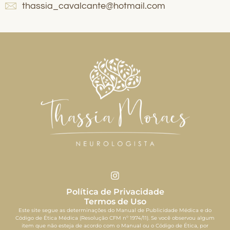
thassia_cavalcante@hotmail.com
Política de Privacidade
Termos de Uso
Este site segue as determinações do Manual de Publicidade Médica e do
Código de Ética Médica (Resolução CFM nº 1974/11). Se você observou algum
item que não esteja de acordo com o Manual ou o Código de Ética, por