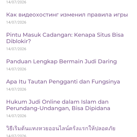
14/07/2026
Как видеохостинг изменил правила игры
14/07/2026
Pintu Masuk Cadangan: Kenapa Situs Bisa
Diblokir?
14/07/2026
Panduan Lengkap Bermain Judi Daring
14/07/2026
Apa Itu Tautan Pengganti dan Fungsinya
14/07/2026
Hukum Judi Online dalam Islam dan
Perundang-Undangan, Bisa Dipidana
14/07/2026
วิธีเริ่มต้นแทงหวยออนไลน์ครั้งแรกให้ปลอดภัย
14/07/2026