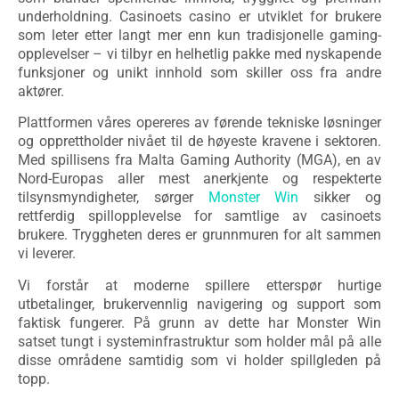
underholdning. Casinoets casino er utviklet for brukere
som leter etter langt mer enn kun tradisjonelle gaming-
opplevelser – vi tilbyr en helhetlig pakke med nyskapende
funksjoner og unikt innhold som skiller oss fra andre
aktører.
Plattformen våres opereres av førende tekniske løsninger
og opprettholder nivået til de høyeste kravene i sektoren.
Med spillisens fra Malta Gaming Authority (MGA), en av
Nord-Europas aller mest anerkjente og respekterte
tilsynsmyndigheter, sørger
Monster Win
sikker og
rettferdig spillopplevelse for samtlige av casinoets
brukere. Tryggheten deres er grunnmuren for alt sammen
vi leverer.
Vi forstår at moderne spillere etterspør hurtige
utbetalinger, brukervennlig navigering og support som
faktisk fungerer. På grunn av dette har Monster Win
satset tungt i systeminfrastruktur som holder mål på alle
disse områdene samtidig som vi holder spillgleden på
topp.