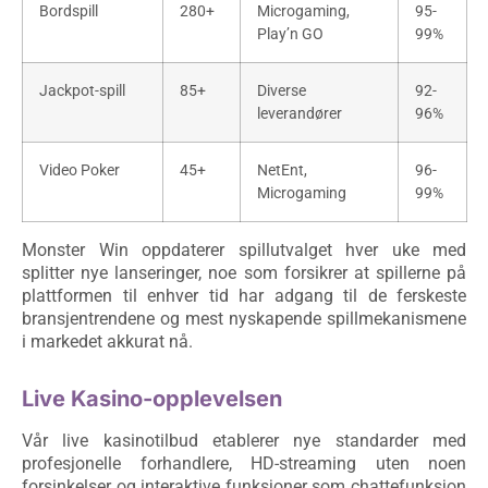
Bordspill
280+
Microgaming,
95-
Play’n GO
99%
Jackpot-spill
85+
Diverse
92-
leverandører
96%
Video Poker
45+
NetEnt,
96-
Microgaming
99%
Monster Win oppdaterer spillutvalget hver uke med
splitter nye lanseringer, noe som forsikrer at spillerne på
plattformen til enhver tid har adgang til de ferskeste
bransjentrendene og mest nyskapende spillmekanismene
i markedet akkurat nå.
Live Kasino-opplevelsen
Vår live kasinotilbud etablerer nye standarder med
profesjonelle forhandlere, HD-streaming uten noen
forsinkelser og interaktive funksjoner som chattefunksjon