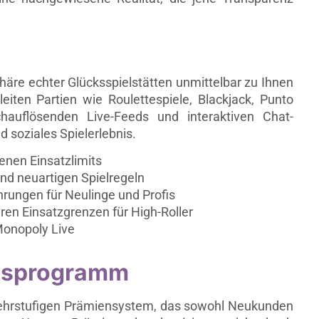
häre echter Glücksspielstätten unmittelbar zu Ihnen
eiten Partien wie Roulettespiele, Blackjack, Punto
hauflösenden Live-Feeds und interaktiven Chat-
 soziales Spielerlebnis.
enen Einsatzlimits
und neuartigen Spielregeln
rungen für Neulinge und Profis
ren Einsatzgrenzen für High-Roller
onopoly Live
usprogramm
ehrstufigen Prämiensystem, das sowohl Neukunden