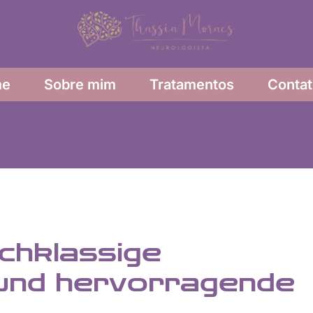
me
Sobre mim
Tratamentos
Contat
chklassige
 und hervorragende