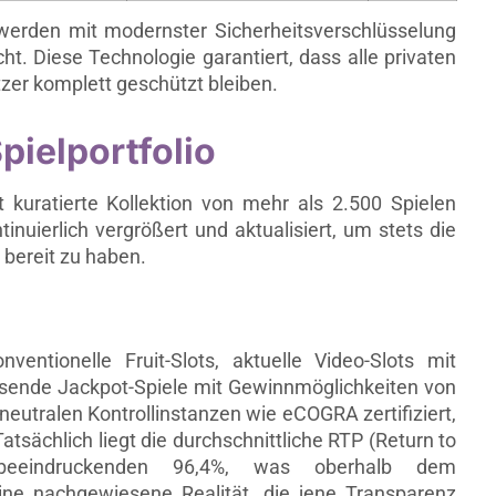
erden mit modernster Sicherheitsverschlüsselung
t. Diese Technologie garantiert, dass alle privaten
er komplett geschützt bleiben.
pielportfolio
 kuratierte Kollektion von mehr als 2.500 Spielen
tinuierlich vergrößert und aktualisiert, um stets die
 bereit zu haben.
ntionelle Fruit-Slots, aktuelle Video-Slots mit
sende Jackpot-Spiele mit Gewinnmöglichkeiten von
n neutralen Kontrollinstanzen wie eCOGRA zertifiziert,
tsächlich liegt die durchschnittliche RTP (Return to
 beeindruckenden 96,4%, was oberhalb dem
ine nachgewiesene Realität, die jene Transparenz