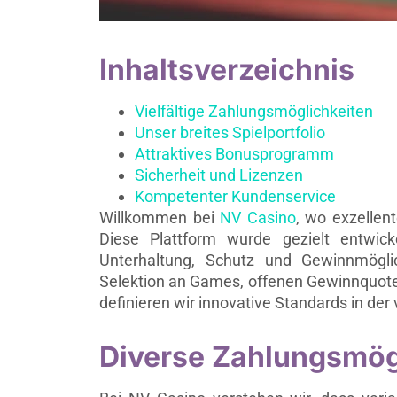
Inhaltsverzeichnis
Vielfältige Zahlungsmöglichkeiten
Unser breites Spielportfolio
Attraktives Bonusprogramm
Sicherheit und Lizenzen
Kompetenter Kundenservice
Willkommen bei
NV Casino
, wo exzellen
Diese Plattform wurde gezielt entwic
Unterhaltung, Schutz und Gewinnmöglic
Selektion an Games, offenen Gewinnquote
definieren wir innovative Standards in der 
Diverse Zahlungsmög