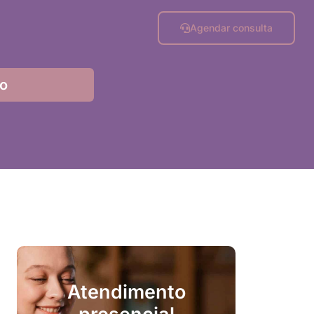
Agendar consulta
o
Atendimento