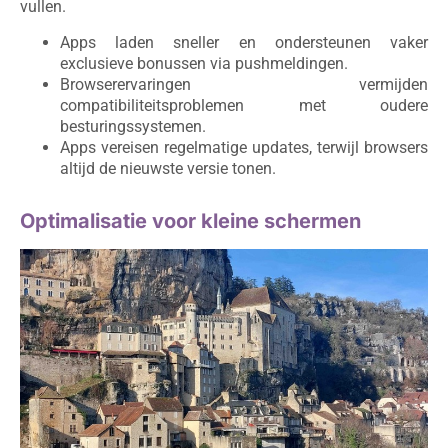
vullen.
Apps laden sneller en ondersteunen vaker
exclusieve bonussen via pushmeldingen.
Browserervaringen vermijden
compatibiliteitsproblemen met oudere
besturingssystemen.
Apps vereisen regelmatige updates, terwijl browsers
altijd de nieuwste versie tonen.
Optimalisatie voor kleine schermen