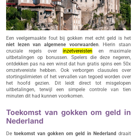
Een veelgemaakte fout bij gokken met echt geld is het
niet lezen van algemene voorwaarden
. Hierin staan
cruciale regels over
inzetvereisten
en maximale
uitbetalingen op bonussen. Spelers die deze negeren,
ontdekken pas na een winst dat hun gratis spins een 50x
omzetvereiste hebben. Ook verborgen clausules over
stortingslimieten of het vervallen van tegoed worden over
het hoofd gezien. Dit leidt direct tot misgelopen
uitbetalingen, terwijl een simpele controle van tien
minuten dit had kunnen voorkomen.
Toekomst van gokken om geld in
Nederland
De
toekomst van gokken om geld in Nederland
draait