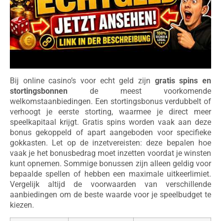
Bij online casino’s voor echt geld zijn
gratis spins en
stortingsbonnen
de meest voorkomende
welkomstaanbiedingen. Een stortingsbonus verdubbelt of
verhoogt je eerste storting, waarmee je direct meer
speelkapitaal krijgt. Gratis spins worden vaak aan deze
bonus gekoppeld of apart aangeboden voor specifieke
gokkasten. Let op de inzetvereisten: deze bepalen hoe
vaak je het bonusbedrag moet inzetten voordat je winsten
kunt opnemen. Sommige bonussen zijn alleen geldig voor
bepaalde spellen of hebben een maximale uitkeerlimiet.
Vergelijk altijd de voorwaarden van verschillende
aanbiedingen om de beste waarde voor je speelbudget te
kiezen.