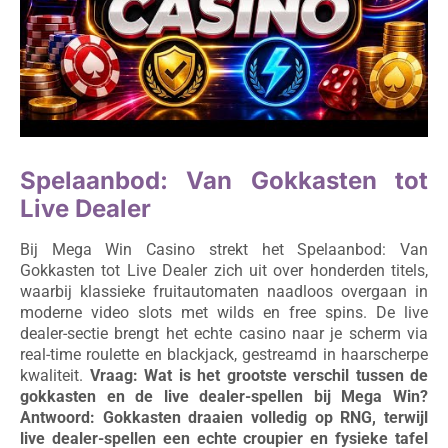
Spelaanbod: Van Gokkasten tot
Live Dealer
Bij Mega Win Casino strekt het Spelaanbod: Van
Gokkasten tot Live Dealer zich uit over honderden titels,
waarbij klassieke fruitautomaten naadloos overgaan in
moderne video slots met wilds en free spins. De live
dealer-sectie brengt het echte casino naar je scherm via
real-time roulette en blackjack, gestreamd in haarscherpe
kwaliteit.
Vraag: Wat is het grootste verschil tussen de
gokkasten en de live dealer-spellen bij Mega Win?
Antwoord: Gokkasten draaien volledig op RNG, terwijl
live dealer-spellen een echte croupier en fysieke tafel