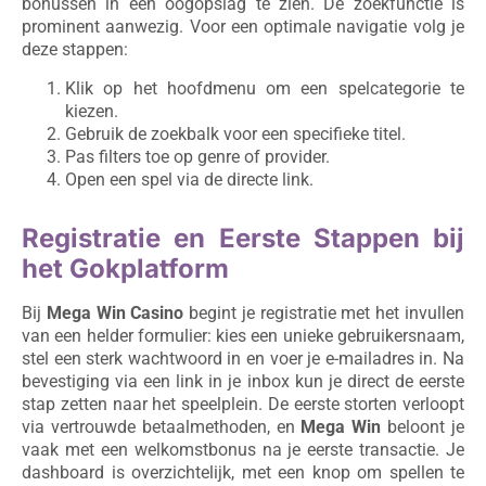
bonussen in één oogopslag te zien. De zoekfunctie is
prominent aanwezig. Voor een optimale navigatie volg je
deze stappen:
Klik op het hoofdmenu om een spelcategorie te
kiezen.
Gebruik de zoekbalk voor een specifieke titel.
Pas filters toe op genre of provider.
Open een spel via de directe link.
Registratie en Eerste Stappen bij
het Gokplatform
Bij
Mega Win Casino
begint je registratie met het invullen
van een helder formulier: kies een unieke gebruikersnaam,
stel een sterk wachtwoord in en voer je e-mailadres in. Na
bevestiging via een link in je inbox kun je direct de eerste
stap zetten naar het speelplein. De eerste storten verloopt
via vertrouwde betaalmethoden, en
Mega Win
beloont je
vaak met een welkomstbonus na je eerste transactie. Je
dashboard is overzichtelijk, met een knop om spellen te