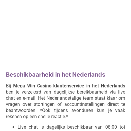
Beschikbaarheid in het Nederlands
Bij
Mega Win Casino klantenservice in het Nederlands
ben je verzekerd van dagelijkse bereikbaarheid via live
chat en e-mail. Het Nederlandstalige team staat klaar om
vragen over stortingen of accountinstellingen direct te
beantwoorden. *Ook tijdens avonduren kun je vaak
rekenen op een snelle reactie.*
Live chat is dagelijks beschikbaar van 08:00 tot