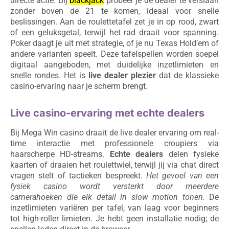
directe actie. Bij
blackjack
probeer je de dealer te verslaan
zonder boven de 21 te komen, ideaal voor snelle
beslissingen. Aan de roulettetafel zet je in op rood, zwart
of een geluksgetal, terwijl het rad draait voor spanning.
Poker daagt je uit met strategie, of je nu Texas Hold’em of
andere varianten speelt. Deze tafelspellen worden soepel
digitaal aangeboden, met duidelijke inzetlimieten en
snelle rondes. Het is
live dealer plezier
dat de klassieke
casino-ervaring naar je scherm brengt.
Live casino-ervaring met echte dealers
Bij Mega Win casino draait de live dealer ervaring om real-
time interactie met professionele croupiers via
haarscherpe HD-streams.
Echte dealers
delen fysieke
kaarten of draaien het roulettwiel, terwijl jij via chat direct
vragen stelt of tactieken bespreekt.
Het gevoel van een
fysiek casino wordt versterkt door meerdere
camerahoeken die elk detail in slow motion tonen.
De
inzetlimieten variëren per tafel, van laag voor beginners
tot high-roller limieten. Je hebt geen installatie nodig; de