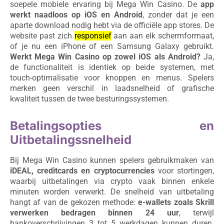
soepele mobiele ervaring bij Mega Win Casino. De
app
werkt naadloos op iOS en Android
, zonder dat je een
aparte download nodig hebt via de officiële app stores. De
website past zich
responsief
aan aan elk schermformaat,
of je nu een iPhone of een Samsung Galaxy gebruikt.
Werkt Mega Win Casino op zowel iOS als Android?
Ja,
de functionaliteit is identiek op beide systemen, met
touch-optimalisatie voor knoppen en menus. Spelers
merken geen verschil in laadsnelheid of grafische
kwaliteit tussen de twee besturingssystemen.
Betalingsopties en
Uitbetalingssnelheid
Bij Mega Win Casino kunnen spelers gebruikmaken van
iDEAL, creditcards en cryptocurrencies
voor stortingen,
waarbij uitbetalingen via crypto vaak binnen enkele
minuten worden verwerkt. De snelheid van uitbetaling
hangt af van de gekozen methode:
e-wallets zoals Skrill
verwerken bedragen binnen 24 uur
, terwijl
bankoverschrijvingen 3 tot 5 werkdagen kunnen duren.