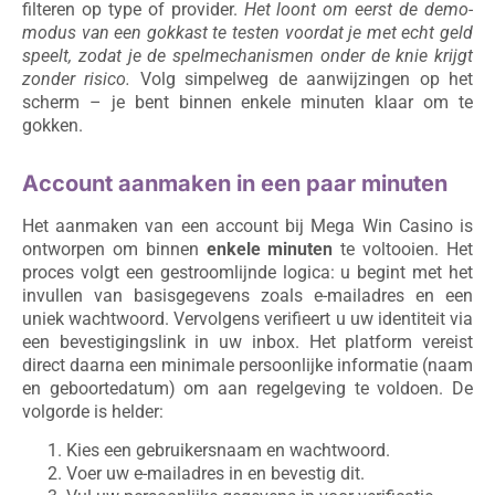
filteren op type of provider.
Het loont om eerst de demo-
modus van een gokkast te testen voordat je met echt geld
speelt, zodat je de spelmechanismen onder de knie krijgt
zonder risico.
Volg simpelweg de aanwijzingen op het
scherm – je bent binnen enkele minuten klaar om te
gokken.
Account aanmaken in een paar minuten
Het aanmaken van een account bij Mega Win Casino is
ontworpen om binnen
enkele minuten
te voltooien. Het
proces volgt een gestroomlijnde logica: u begint met het
invullen van basisgegevens zoals e-mailadres en een
uniek wachtwoord. Vervolgens verifieert u uw identiteit via
een bevestigingslink in uw inbox. Het platform vereist
direct daarna een minimale persoonlijke informatie (naam
en geboortedatum) om aan regelgeving te voldoen. De
volgorde is helder:
Kies een gebruikersnaam en wachtwoord.
Voer uw e-mailadres in en bevestig dit.