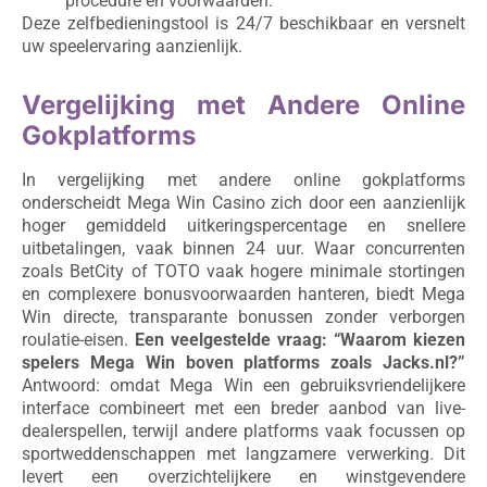
procedure en voorwaarden.
Deze zelfbedieningstool is 24/7 beschikbaar en versnelt
uw speelervaring aanzienlijk.
Vergelijking met Andere Online
Gokplatforms
In vergelijking met andere online gokplatforms
onderscheidt Mega Win Casino zich door een aanzienlijk
hoger gemiddeld uitkeringspercentage en snellere
uitbetalingen, vaak binnen 24 uur. Waar concurrenten
zoals BetCity of TOTO vaak hogere minimale stortingen
en complexere bonusvoorwaarden hanteren, biedt Mega
Win directe, transparante bonussen zonder verborgen
roulatie-eisen.
Een veelgestelde vraag: “Waarom kiezen
spelers Mega Win boven platforms zoals Jacks.nl?”
Antwoord: omdat Mega Win een gebruiksvriendelijkere
interface combineert met een breder aanbod van live-
dealerspellen, terwijl andere platforms vaak focussen op
sportweddenschappen met langzamere verwerking. Dit
levert een overzichtelijkere en winstgevendere