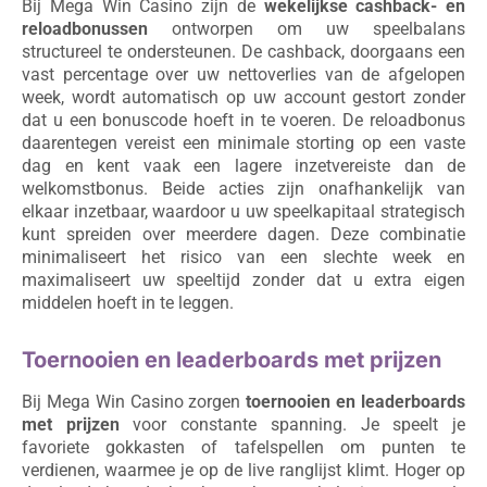
Bij Mega Win Casino zijn de
wekelijkse cashback- en
reloadbonussen
ontworpen om uw speelbalans
structureel te ondersteunen. De cashback, doorgaans een
vast percentage over uw nettoverlies van de afgelopen
week, wordt automatisch op uw account gestort zonder
dat u een bonuscode hoeft in te voeren. De reloadbonus
daarentegen vereist een minimale storting op een vaste
dag en kent vaak een lagere inzetvereiste dan de
welkomstbonus. Beide acties zijn onafhankelijk van
elkaar inzetbaar, waardoor u uw speelkapitaal strategisch
kunt spreiden over meerdere dagen. Deze combinatie
minimaliseert het risico van een slechte week en
maximaliseert uw speeltijd zonder dat u extra eigen
middelen hoeft in te leggen.
Toernooien en leaderboards met prijzen
Bij Mega Win Casino zorgen
toernooien en leaderboards
met prijzen
voor constante spanning. Je speelt je
favoriete gokkasten of tafelspellen om punten te
verdienen, waarmee je op de live ranglijst klimt. Hoger op