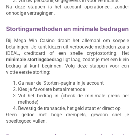
Vul uw persoonlijke gegevens in voor verificatie.
Na deze stappen is het account operationeel, zonder
onnodige vertragingen.
Stortingsmethoden en minimale bedragen
Bij Mega Win Casino draait het allemaal om soepele
betalingen. Je kunt kiezen uit vertrouwde methoden zoals
iDEAL, creditcard of een snelle cryptostorting. Het
minimale stortingsbedrag
ligt laag, zodat je met een klein
bedrag al kunt beginnen. Volg deze stappen voor een
vlotte eerste storting:
Ga naar de ‘Storten’-pagina in je account
Kies je favoriete betaalmethode
Vul het bedrag in (check de minimale grens per
methode)
Bevestig de transactie, het geld staat er direct op
Geen gedoe met hoge drempels, gewoon snel je
speeltegoed vullen.