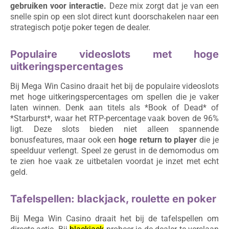
gebruiken voor interactie.
Deze mix zorgt dat je van een
snelle spin op een slot direct kunt doorschakelen naar een
strategisch potje poker tegen de dealer.
Populaire videoslots met hoge
uitkeringspercentages
Bij Mega Win Casino draait het bij de populaire videoslots
met hoge uitkeringspercentages om spellen die je vaker
laten winnen. Denk aan titels als *Book of Dead* of
*Starburst*, waar het RTP-percentage vaak boven de 96%
ligt. Deze slots bieden niet alleen spannende
bonusfeatures, maar ook een
hoge return to player
die je
speelduur verlengt. Speel ze gerust in de demomodus om
te zien hoe vaak ze uitbetalen voordat je inzet met echt
geld.
Tafelspellen: blackjack, roulette en poker
Bij Mega Win Casino draait het bij de tafelspellen om