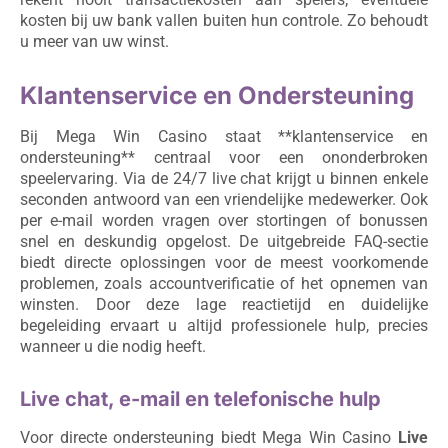
kosten bij uw bank vallen buiten hun controle. Zo behoudt
u meer van uw winst.
Klantenservice en Ondersteuning
Bij Mega Win Casino staat **klantenservice en
ondersteuning** centraal voor een ononderbroken
speelervaring. Via de 24/7 live chat krijgt u binnen enkele
seconden antwoord van een vriendelijke medewerker. Ook
per e-mail worden vragen over stortingen of bonussen
snel en deskundig opgelost. De uitgebreide FAQ-sectie
biedt directe oplossingen voor de meest voorkomende
problemen, zoals accountverificatie of het opnemen van
winsten. Door deze lage reactietijd en duidelijke
begeleiding ervaart u altijd professionele hulp, precies
wanneer u die nodig heeft.
Live chat, e-mail en telefonische hulp
Voor directe ondersteuning biedt Mega Win Casino
Live