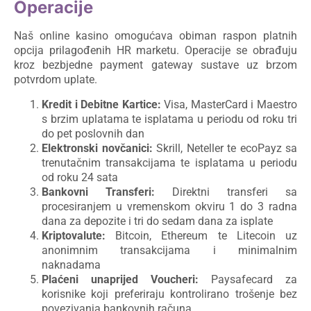
Operacije
Naš online kasino omogućava obiman raspon platnih
opcija prilagođenih HR marketu. Operacije se obrađuju
kroz bezbjedne payment gateway sustave uz brzom
potvrdom uplate.
Kredit i Debitne Kartice:
Visa, MasterCard i Maestro
s brzim uplatama te isplatama u periodu od roku tri
do pet poslovnih dan
Elektronski novčanici:
Skrill, Neteller te ecoPayz sa
trenutačnim transakcijama te isplatama u periodu
od roku 24 sata
Bankovni Transferi:
Direktni transferi sa
procesiranjem u vremenskom okviru 1 do 3 radna
dana za depozite i tri do sedam dana za isplate
Kriptovalute:
Bitcoin, Ethereum te Litecoin uz
anonimnim transakcijama i minimalnim
naknadama
Plaćeni unaprijed Voucheri:
Paysafecard za
korisnike koji preferiraju kontrolirano trošenje bez
povezivanja bankovnih računa