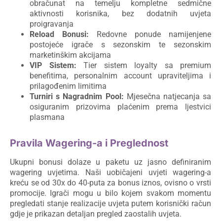
obračunat na temelju kompletne sedmične
aktivnosti korisnika, bez dodatnih uvjeta
proigravanja
Reload Bonusi:
Redovne ponude namijenjene
postojeće igrače s sezonskim te sezonskim
marketinškim akcijama
VIP Sistem:
Tier sistem loyalty sa premium
benefitima, personalnim account upraviteljima i
prilagođenim limitima
Turniri s Nagradnim Pool:
Mjesečna natjecanja sa
osiguranim prizovima plaćenim prema ljestvici
plasmana
Pravila Wagering-a i Preglednost
Ukupni bonusi dolaze u paketu uz jasno definiranim
wagering uvjetima. Naši uobičajeni uvjeti wagering-a
kreću se od 30x do 40-puta za bonus iznos, ovisno o vrsti
promocije. Igrači mogu u bilo kojem svakom momentu
pregledati stanje realizacije uvjeta putem korisnički račun
gdje je prikazan detaljan pregled zaostalih uvjeta.