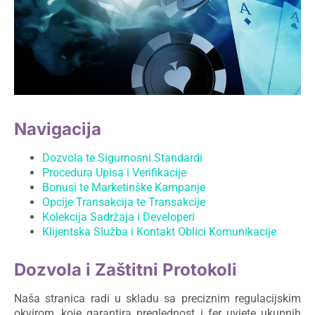
Navigacija
Dozvola te Sigurnosni Standardi
Procedura Upisa i Verifikacije
Bonusi te Marketinške Kampanje
Opcije Transakcija te Transakcije
Kolekcija Sadržaja i Developeri
Klijentska Služba i Kontakt Oblici Komunikacije
Dozvola i Zaštitni Protokoli
Naša stranica radi u skladu sa preciznim regulacijskim
okvirom, koje garantira preglednost i fer uvjete ukupnih