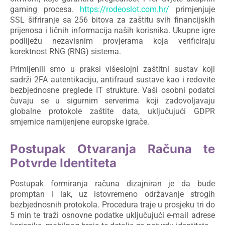
gaming procesa.
https://rodeoslot.com.hr/
primjenjuje
SSL šifriranje sa 256 bitova za zaštitu svih financijskih
prijenosa i ličnih informacija naših korisnika. Ukupne igre
podliježu nezavisnim provjerama koja verificiraju
korektnost RNG (RNG) sistema.
Primijenili smo u praksi višeslojni zaštitni sustav koji
sadrži 2FA autentikaciju, antifraud sustave kao i redovite
bezbjednosne preglede IT strukture. Vaši osobni podatci
čuvaju se u sigurnim serverima koji zadovoljavaju
globalne protokole zaštite data, uključujući GDPR
smjernice namijenjene europske igrače.
Postupak Otvaranja Računa te
Potvrde Identiteta
Postupak formiranja računa dizajniran je da bude
promptan i lak, uz istovremeno održavanje strogih
bezbjednosnih protokola. Procedura traje u prosjeku tri do
5 min te traži osnovne podatke uključujući e-mail adrese