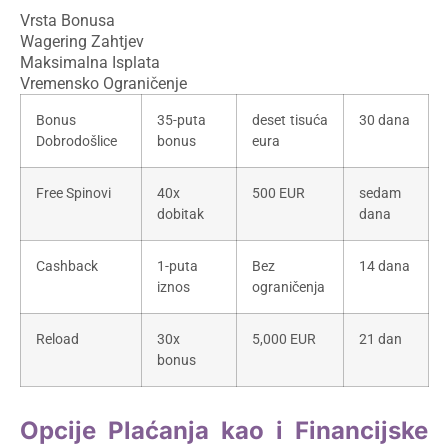
Vrsta Bonusa
Wagering Zahtjev
Maksimalna Isplata
Vremensko Ograničenje
Bonus
35-puta
deset tisuća
30 dana
Dobrodošlice
bonus
eura
Free Spinovi
40x
500 EUR
sedam
dobitak
dana
Cashback
1-puta
Bez
14 dana
iznos
ograničenja
Reload
30x
5,000 EUR
21 dan
bonus
Opcije Plaćanja kao i Financijske