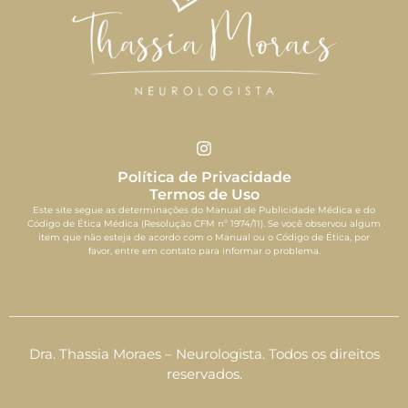
Política de Privacidade
Termos de Uso
Este site segue as determinações do Manual de Publicidade Médica e do
Código de Ética Médica (Resolução CFM nº 1974/11). Se você observou algum
item que não esteja de acordo com o Manual ou o Código de Ética, por
favor, entre em contato para informar o problema.
Dra. Thassia Moraes – Neurologista. Todos os direitos
reservados.