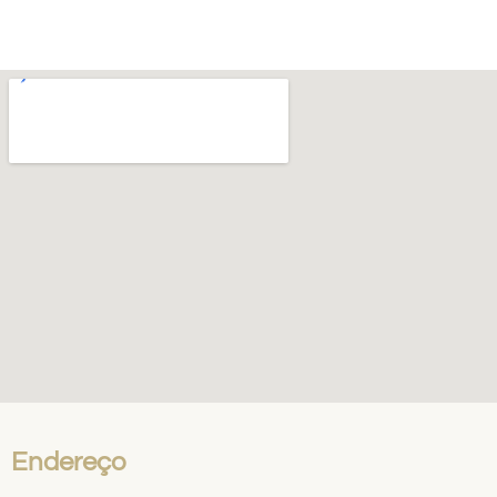
Endereço