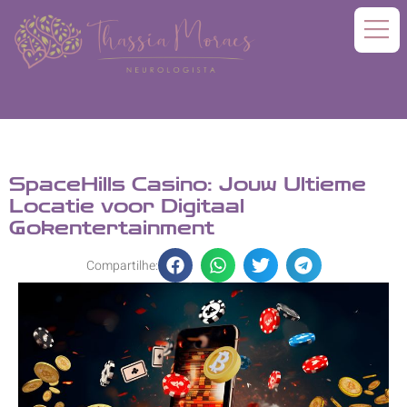
SpaceHills Casino: Jouw Ultieme
Locatie voor Digitaal
Gokentertainment
Compartilhe: