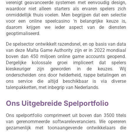
verenigt geavanceerde systemen met eenvoudig design,
waardoor niet alleen starters als ervaren spelers zich
onmiddellijk thuis voelen. Men begrijpen dat een selectie
voor een online speelcasino ‘n belangrijke keuze is,
daarom krijgen we ieder aspect van de diensten
geoptimaliseerd.
De spelsector ontwikkelt razendsnel, en op basis van data
van deze Malta Game Authority zijn er in 2022 mondiaal
boven dan 450 miljoen online game accounts geopend.
Dergelijke kolossale groei impliceert dat spelers
kieskeuriger zijn geworden in de keuzes. Wij
onderscheiden ons door helderheid, rappe betalingen en
ons service die altijd beschikbaar is via diverse
talenpakketten, met inbegrip van Nederlands.
Ons Uitgebreide Spelportfolio
Ons spelportfolio comprimeert uit boven dan 3500 titels
van gerenommeerde softwareleveranciers. We opereren
gezamenlijk met toonaangevende ontwikkelaars die