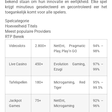
bekend staan om hun innovatie en eerlijkheid. Elke spel
krijgt minutieus geselecteerd en gecontroleerd eer het
toegankelijk komt voor alle spelers.
Spelcategorie
Hoeveelheid Titels
Meest populaire Providers
RTP Bereik
Videoslots
2.800+
NetEnt, Pragmatic
94% –
Play, Play’n GO
98%
Live Casino
450+
Evolution Gaming,
97% –
Ezugi
99%
Tafelspellen
180+
Microgaming, Red
95% –
Tiger
99.5%
Jackpot
75+
NetEnt,
92% –
Games
Microgaming
96%