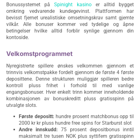
Bonussystemet på
Spinight kasino
er alltid bygget
omkring vedvarende kundegevinst. Plattformen har
bevisst fjernet urealistiske omsetningskrav samt gjemte
vilkår. Alle bonuser kommer ved tydelige og åpne
betingelser hvilke alltid forblir synlige gjennom din
kontoside.
Velkomstprogrammet
Nyregistrerte spillere ønskes velkommen gjennom et
trinnvis velkomstpakke fordelt gjennom de første 4 første
deposittene. Denne strukturen muliggjør spilleren bedre
kontroll pluss frihet i forhold til med vanlige
engangsbonuser. Hver enkelt trinn kommer inneholdende
kombinasjonen av bonuskreditt pluss gratisspinn på
utvalgte slots.
Første depositt:
hundre prosent matchbonus opp til
2000 kr kr pluss hundre free spins for Starburst slot
Andre innskudd:
75 prosent depositbonus inntil
maksimalt tre tusen NOK plus syttifem gratisspinn