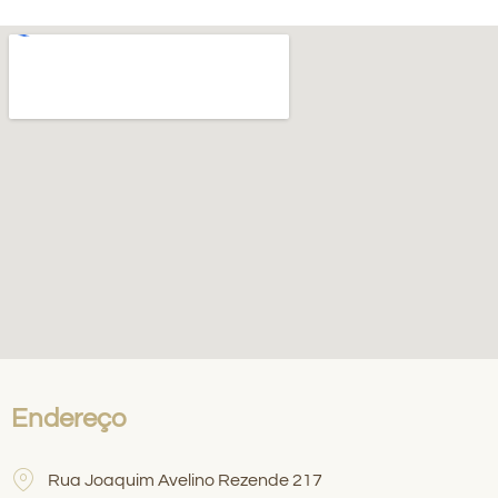
Endereço
Rua Joaquim Avelino Rezende 217