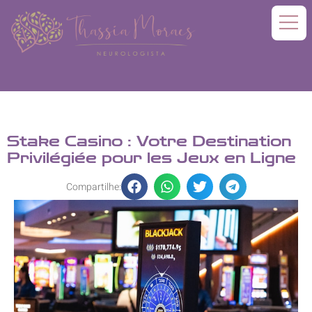
Stake Casino : Votre Destination
Privilégiée pour les Jeux en Ligne
Compartilhe: