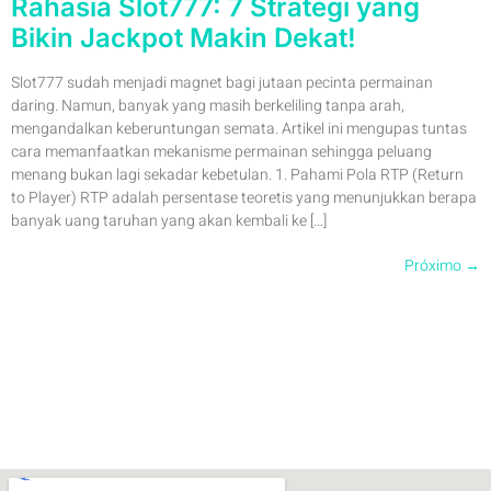
Rahasia Slot777: 7 Strategi yang
Bikin Jackpot Makin Dekat!
Slot777 sudah menjadi magnet bagi jutaan pecinta permainan
daring. Namun, banyak yang masih berkeliling tanpa arah,
mengandalkan keberuntungan semata. Artikel ini mengupas tuntas
cara memanfaatkan mekanisme permainan sehingga peluang
menang bukan lagi sekadar kebetulan. 1. Pahami Pola RTP (Return
to Player) RTP adalah persentase teoretis yang menunjukkan berapa
banyak uang taruhan yang akan kembali ke […]
Próximo
→