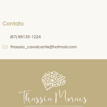
Contato
(67) 99135-1224
thassia_cavalcante@hotmail.com