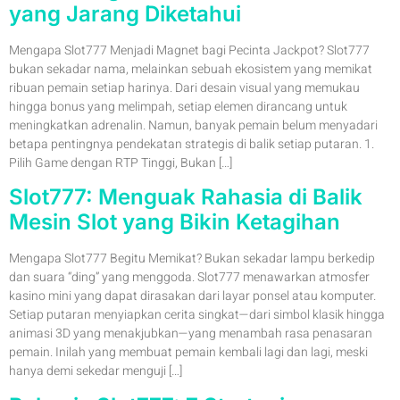
yang Jarang Diketahui
Mengapa Slot777 Menjadi Magnet bagi Pecinta Jackpot? Slot777
bukan sekadar nama, melainkan sebuah ekosistem yang memikat
ribuan pemain setiap harinya. Dari desain visual yang memukau
hingga bonus yang melimpah, setiap elemen dirancang untuk
meningkatkan adrenalin. Namun, banyak pemain belum menyadari
betapa pentingnya pendekatan strategis di balik setiap putaran. 1.
Pilih Game dengan RTP Tinggi, Bukan […]
Slot777: Menguak Rahasia di Balik
Mesin Slot yang Bikin Ketagihan
Mengapa Slot777 Begitu Memikat? Bukan sekadar lampu berkedip
dan suara “ding” yang menggoda. Slot777 menawarkan atmosfer
kasino mini yang dapat dirasakan dari layar ponsel atau komputer.
Setiap putaran menyiapkan cerita singkat—dari simbol klasik hingga
animasi 3D yang menakjubkan—yang menambah rasa penasaran
pemain. Inilah yang membuat pemain kembali lagi dan lagi, meski
hanya demi sekedar menguji […]