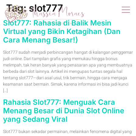
Tag:
slot777
Slot777: Rahasia di Balik Mesin
Virtual yang Bikin Ketagihan (Dan
Cara Menang Besar!)
Slot777 sudah menjadi perbincangan hangat di kalangan penggemar
judi online. Dari tampilan grafis yang memukau hingga bonus
melimpah, tak heran banyak yang penasaran apa yang membuatnya
berbeda dari slot lainnya. Artikel ini mengupas tuntas segala hal
tentang slot777—dari asal usul, trik bermain, hingga cara menjaga
keamanan saat bermain. Simak, karena informasi ini bisa jadi kunci
[…]
Rahasia Slot777: Menguak Cara
Menang Besar di Dunia Slot Online
yang Sedang Viral
Slot777 bukan sekadar permainan, melainkan fenomena digital yang