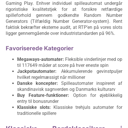
Gaming Play. Enhver individuel spilleautomat undergår
rigoristiske kvalitetstjek for at forsikre retfærdige
spilleforhold gennem godkendte Random Number
Generators (Tilfældig Number Generator-system). Rent
faktisk bekræfter eksterne audit, at RTP’en på vores slots
ligger gennemgående over industristandarden på 96%.
Favoriserede Kategorier
Megaways-automater:
Fleksible vinderlinjer med op
til 117649 måder at score på hver eneste spin
Jackpotautomater:
Akkumulerende gevinstpuljer
hvilket regelmæssigt når millioner
Danske koncepter:
Spilleautomater inspireret af
skandinavisk sagnverden og Danmarks kulturarv
Buy Feature-funktioner:
Option for øjeblikkelig
entry til bonusrunder
Klassiske slots:
Klassiske trehjuls automater for
traditionelle spillere