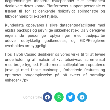
begrænsninger, indsætte hvileperioder eller permanent
deaktivere deres konto. Platformens support-personale er
trænet til for at genkende risikofyldt spilmønstre og
tilbyder hjælp til ekspert hjælp.
Kundedata opbevares i sikre datacenter-faciliteter med
ekstra backups og jævnlige sikkerhedstjek. Os videregiver
ingensinde personlige oplysninger med tredjeparter
udover udtrykkelig godkendelse, og GDPR-reglerne
overholdes omhyggeligt.
Hos Tivoli Casino dedikerer os vores virke til til at levere
underholdning af maksimal kvalitetsniveau sammensat
med brugertryghed. Platformens spilleplatform opdateres
jævnligt med friske casinospil, forbedrede features og
optimeret brugeroplevelse på på tværs af samtlige
enheder.< /p>
Compartilhe: