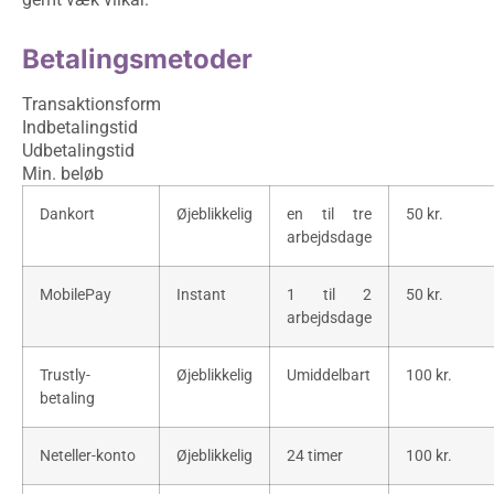
Betalingsmetoder
Transaktionsform
Indbetalingstid
Udbetalingstid
Min. beløb
Dankort
Øjeblikkelig
en til tre
50 kr.
arbejdsdage
MobilePay
Instant
1 til 2
50 kr.
arbejdsdage
Trustly-
Øjeblikkelig
Umiddelbart
100 kr.
betaling
Neteller-konto
Øjeblikkelig
24 timer
100 kr.