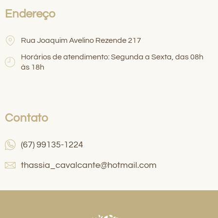
Endereço
Rua Joaquim Avelino Rezende 217
Horários de atendimento: Segunda a Sexta, das 08h
às 18h
Contato
(67) 99135-1224
thassia_cavalcante@hotmail.com