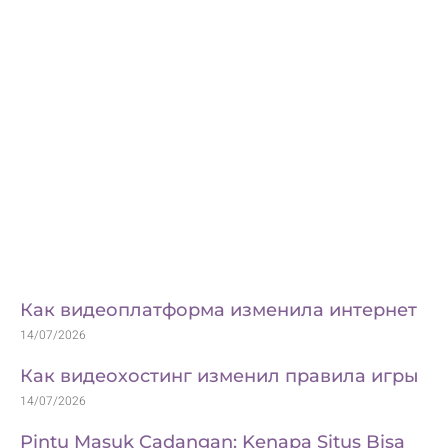
Atendimento presencial
ou por teleconsulta
Как видеоплатформа изменила интернет
14/07/2026
Как видеохостинг изменил правила игры
14/07/2026
Pintu Masuk Cadangan: Kenapa Situs Bisa