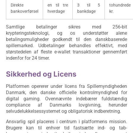
Direkte
en til tre
3 til 5
tohundrede
bankoverførsel
hverdage
bankdage
kr.
Samtlige betalinger sikres med 256-bit
krypteringsteknologi, og os understøtter alene
betalingsmuligheder godkendt til den danskbaserede
spillemarked. Udbetalinger behandles effektivt, med
størstedelen af fleste e-wallet transaktioner gennemført
indenfor for 24 timer.
Sikkerhed og Licens
Platformen opererer under licens fra Spillemyndigheden
Danmark, den danske officielle kontrolmyndighed for
digital gaming. Ovennævnte indebærer fuldstændig
compliance af Danmarks lovgivning, herunder
selvudelukkelsessystemet og obligatorisk indberetning.
Ansvarlig spil placeres i centrum i platformens mission.
Brugere kan til enhver tid fastsætte ind- og tab-