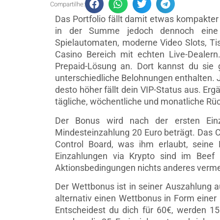
Compartilhe:
Das Portfolio fällt damit etwas kompakte
in der Summe jedoch dennoch eine b
Spielautomaten, moderne Video Slots, Ti
Casino Bereich mit echten Live-Dealern
Prepaid-Lösung an. Dort kannst du sie 
unterschiedliche Belohnungen enthalten. 
desto höher fällt dein VIP-Status aus. Er
tägliche, wöchentliche und monatliche Rü
Der Bonus wird nach der ersten Einz
Mindesteinzahlung 20 Euro beträgt. Das 
Control Board, was ihm erlaubt, seine 
Einzahlungen via Krypto sind im Beef C
Aktionsbedingungen nichts anderes vermer
Der Wettbonus ist in seiner Auszahlung 
alternativ einen Wettbonus in Form einer 
Entscheidest du dich für 60€, werden 150