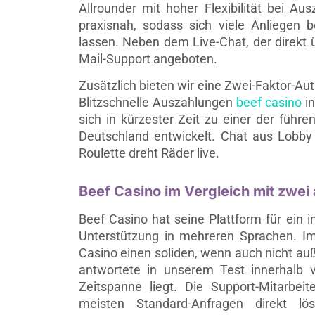
Allrounder mit hoher Flexibilität bei Au
praxisnah, sodass sich viele Anliegen 
lassen. Neben dem Live-Chat, der direkt üb
Mail-Support angeboten.
Zusätzlich bieten wir eine Zwei-Faktor-Aut
Blitzschnelle Auszahlungen
beef casino
in
sich in kürzester Zeit zu einer der führ
Deutschland entwickelt. Chat aus Lobby d
Roulette dreht Räder live.
Beef Casino im Vergleich mit zwei
Beef Casino hat seine Plattform für ein i
Unterstützung in mehreren Sprachen. Im
Casino einen soliden, wenn auch nicht a
antwortete in unserem Test innerhalb
Zeitspanne liegt. Die Support-Mitarbei
meisten Standard-Anfragen direkt lö