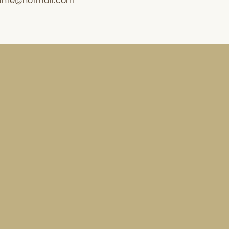
ante@hotmail.com