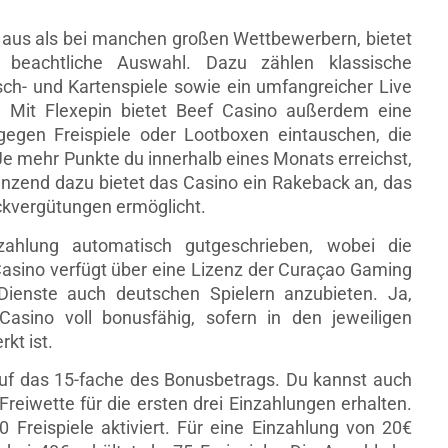
r aus als bei manchen großen Wettbewerbern, bietet
eachtliche Auswahl. Dazu zählen klassische
sch- und Kartenspiele sowie ein umfangreicher Live
. Mit Flexepin bietet Beef Casino außerdem eine
gegen Freispiele oder Lootboxen eintauschen, die
Je mehr Punkte du innerhalb eines Monats erreichst,
gänzend dazu bietet das Casino ein Rakeback an, das
ckvergütungen ermöglicht.
ahlung automatisch gutgeschrieben, wobei die
Casino verfügt über eine Lizenz der Curaçao Gaming
Dienste auch deutschen Spielern anzubieten. Ja,
asino voll bonusfähig, sofern in den jeweiligen
kt ist.
auf das 15-fache des Bonusbetrags. Du kannst auch
Freiwette für die ersten drei Einzahlungen erhalten.
 Freispiele aktiviert. Für eine Einzahlung von 20€