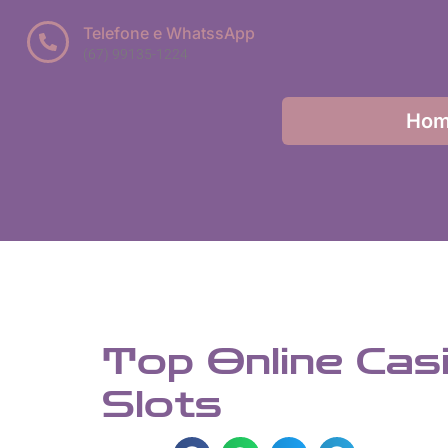
Telefone e WhatssApp
(67) 99135-1224
Ho
Top Online Cas
Slots