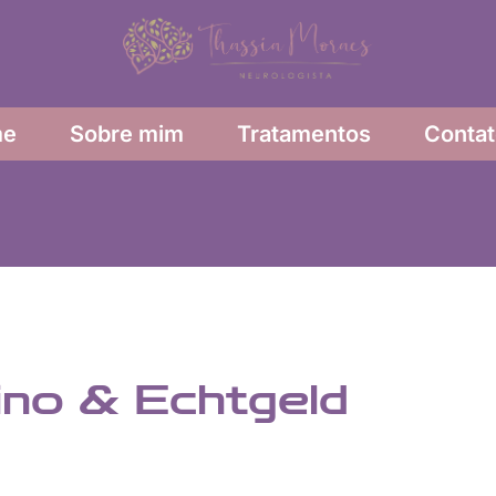
me
Sobre mim
Tratamentos
Contat
ino & Echtgeld