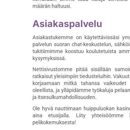
määrän haltuusi.
Asiakaspalvelu
Asiakastukemme on käytettävissäsi ympä
palvelun suoran chat-keskustelun, sähköis
tukitiimimme koostuu koulutetuista ammat
kysymyksissä.
Nettisivustomme pitää sisällään samoin
ratkaisut yleisimpiin tiedusteluihin. Va
korjaamaan mitkä tahansa vaikeudet v
oleellista, ja ylläpidämme työkaluja pelaam
ja itsesulkumahdollisuuden.
Ole hyvä nauttimaan huippuluokan kasinop
aina etusijalla. Liity yhteisöömme 
pelikokemuksesta!