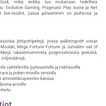
styössä, mikä seikka tuo mukanaan todellista
. Evolution Gaming, Pragmatic Play suora ja Net
t live-studiot, joissa pelaaminen on jouhevaa ja
ivisia jättipottipelejä, joissa palkintopotit voivat
 Moolah, Mega Fortune Fortune ja Jumalien sali of
ejä rakastetuimmista progressiivisista peleistä,
ä miljonäärejä.
ä vaihtelevilla tyylisuunnilla ja riskitasoilla
ara ja pokeri monilla versiolla
t ammattikrupieerien kanssa
ljoona-arvoilla
urheilu
tiot