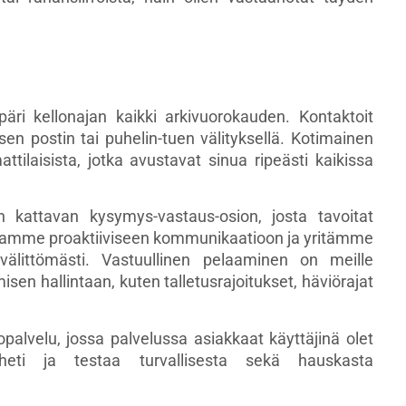
ri kellonajan kaikki arkivuorokauden. Kontaktoit
en postin tai puhelin-tuen välityksellä. Kotimainen
tilaisista, jotka avustavat sinua ripeästi kaikissa
 kattavan kysymys-vastaus-osion, josta tavoitat
kuutamme proaktiiviseen kommunikaatioon ja yritämme
älittömästi. Vastuullinen pelaaminen on meille
isen hallintaan, kuten talletusrajoitukset, häviörajat
alvelu, jossa palvelussa asiakkaat käyttäjinä olet
heti ja testaa turvallisesta sekä hauskasta