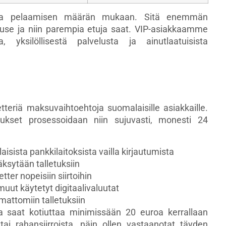
 etuja pelaamisen määrän mukaan. Sitä enemmän
nouse ja niin parempia etuja saat. VIP-asiakkaamme
a, yksilöllisestä palvelusta ja ainutlaatuisista
teriä maksuvaihtoehtoja suomalaisille asiakkaille.
tukset prosessoidaan niin sujuvasti, monesti 24
sista pankkilaitoksista vailla kirjautumista
ksytään talletuksiin
tter nopeisiin siirtoihin
muut käytetyt digitaalivaluutat
attomiin talletuksiin
 saat kotiuttaa minimissään 20 euroa kerrallaan
 tai rahansiirroista, näin ollen vastaanotat täyden