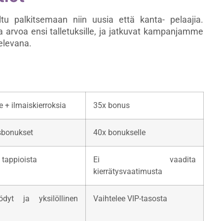
tu palkitsemaan niin uusia että kanta- pelaajia.
 arvoa ensi talletuksille, ja jatkuvat kampanjamme
elevana.
 + ilmaiskierroksia
35x bonus
usbonukset
40x bonukselle
 tappioista
Ei vaadita
kierrätysvaatimusta
ödyt ja yksilöllinen
Vaihtelee VIP-tasosta