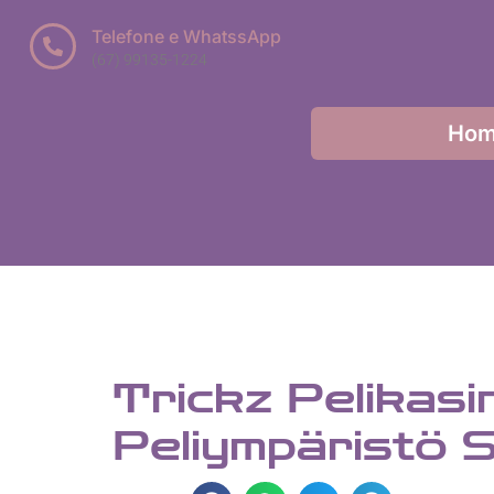
Telefone e WhatssApp
(67) 99135-1224
Ho
Trickz Pelikas
Peliympäristö S