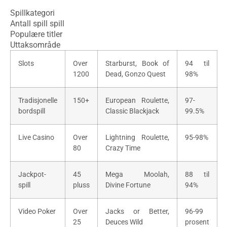
Spillkategori
Antall spill spill
Populære titler
Uttaksområde
Slots
Over
Starburst, Book of
94 til
1200
Dead, Gonzo Quest
98%
Tradisjonelle
150+
European Roulette,
97-
bordspill
Classic Blackjack
99.5%
Live Casino
Over
Lightning Roulette,
95-98%
80
Crazy Time
Jackpot-
45
Mega Moolah,
88 til
spill
pluss
Divine Fortune
94%
Video Poker
Over
Jacks or Better,
96-99
25
Deuces Wild
prosent