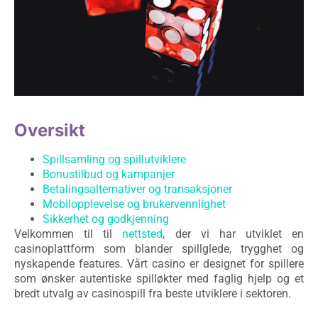
Oversikt
Spillsamling og spillutviklere
Bonustilbud og kampanjer
Betalingsalternativer og transaksjoner
Mobilopplevelse og brukervennlighet
Sikkerhet og godkjenning
Velkommen til til
nettsted
, der vi har utviklet en
casinoplattform som blander spillglede, trygghet og
nyskapende features. Vårt casino er designet for spillere
som ønsker autentiske spilløkter med faglig hjelp og et
bredt utvalg av casinospill fra beste utviklere i sektoren.