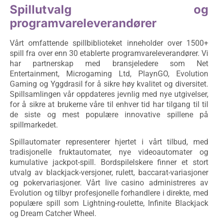
Spillutvalg og
programvareleverandører
Vårt omfattende spillbiblioteket inneholder over 1500+
spill fra over enn 30 etablerte programvareleverandører. Vi
har partnerskap med bransjeledere som Net
Entertainment, Microgaming Ltd, PlaynGO, Evolution
Gaming og Yggdrasil for å sikre høy kvalitet og diversitet.
Spillsamlingen vår oppdateres jevnlig med nye utgivelser,
for å sikre at brukerne våre til enhver tid har tilgang til til
de siste og mest populære innovative spillene på
spillmarkedet.
Spillautomater representerer hjertet i vårt tilbud, med
tradisjonelle fruktautomater, nye videoautomater og
kumulative jackpot-spill. Bordspilelskere finner et stort
utvalg av blackjack-versjoner, rulett, baccarat-variasjoner
og pokervariasjoner. Vårt live casino administreres av
Evolution og tilbyr profesjonelle forhandlere i direkte, med
populære spill som Lightning-roulette, Infinite Blackjack
og Dream Catcher Wheel.