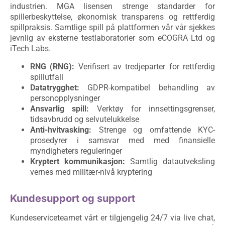
industrien. MGA lisensen strenge standarder for
spillerbeskyttelse, økonomisk transparens og rettferdig
spillpraksis. Samtlige spill på plattformen vår vår sjekkes
jevnlig av eksterne testlaboratorier som eCOGRA Ltd og
iTech Labs.
RNG (RNG):
Verifisert av tredjeparter for rettferdig
spillutfall
Datatrygghet:
GDPR-kompatibel behandling av
personopplysninger
Ansvarlig spill:
Verktøy for innsettingsgrenser,
tidsavbrudd og selvutelukkelse
Anti-hvitvasking:
Strenge og omfattende KYC-
prosedyrer i samsvar med med finansielle
myndigheters reguleringer
Kryptert kommunikasjon:
Samtlig datautveksling
vernes med militær-nivå kryptering
Kundesupport og support
Kundeserviceteamet vårt er tilgjengelig 24/7 via live chat,