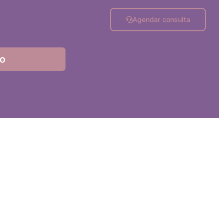
Agendar consulta
o
Atendimento