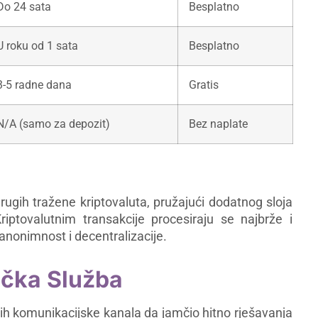
Do 24 sata
Besplatno
U roku od 1 sata
Besplatno
3-5 radne dana
Gratis
N/A (samo za depozit)
Bez naplate
drugih tražene kriptovaluta, pružajući dodatnog sloja
riptovalutnim transakcije procesiraju se najbrže i
anonimnost i decentralizacije.
ička Služba
ih komunikacijske kanala da jamčio hitno rješavanja