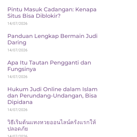
Pintu Masuk Cadangan: Kenapa
Situs Bisa Diblokir?
14/07/2026
Panduan Lengkap Bermain Judi
Daring
14/07/2026
Apa Itu Tautan Pengganti dan
Fungsinya
14/07/2026
Hukum Judi Online dalam Islam
dan Perundang-Undangan, Bisa
Dipidana
14/07/2026
วิธีเริ่มต้นแทงหวยออนไลน์ครั้งแรกให้
ปลอดภัย
14/07/2026