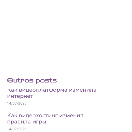
presencial
ou por
teleconsulta
Agendar
Outros posts
Как видеоплатформа изменила
интернет
14/07/2026
Как видеохостинг изменил
правила игры
14/07/2026