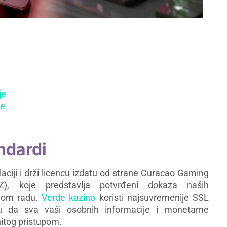
je
je
andardi
aciji i drži licencu izdatu od strane Curacao Gaming
Z), koje predstavlja potvrđeni dokaza naših
snom radu.
Verde kazino
koristi najsuvremenije SSL
aju da sva vaši osobnih informacije i monetarne
nitog pristupom.