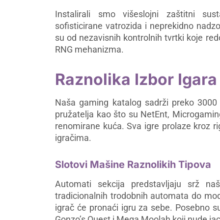
Instalirali smo višeslojni zaštitni sus
sofisticirane vatrozida i neprekidno nadz
su od nezavisnih kontrolnih tvrtki koje red
RNG mehanizma.
Raznolika Izbor Igara
Naša gaming katalog sadrži preko 3000 
pružatelja kao što su NetEnt, Microgaming
renomirane kuća. Sva igre prolaze kroz r
igračima.
Slotovi Mašine Raznolikih Tipova
Automati sekcija predstavljaju srž n
tradicionalnih trodobnih automata do mod
igrač će pronaći igru za sebe. Posebno su
Gonzo’s Quest i Mega Moolah koji nude jac