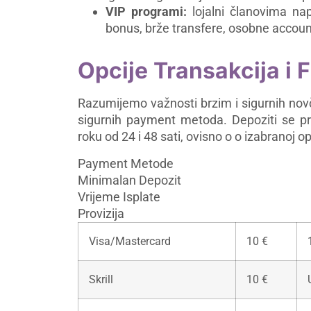
VIP programi:
lojalni članovima napr
bonus, brže transfere, osobne account
Opcije Transakcija i 
Razumijemo važnosti brzim i sigurnih nov
sigurnih payment metoda. Depoziti se pr
roku od 24 i 48 sati, ovisno o o izabranoj opc
Payment Metode
Minimalan Depozit
Vrijeme Isplate
Provizija
Visa/Mastercard
10 €
Skrill
10 €