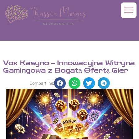
Vox Kasyno – Innowacyjna Witryna
Gamingowa z Bogatą Ofertą Gier
Compartilhe: