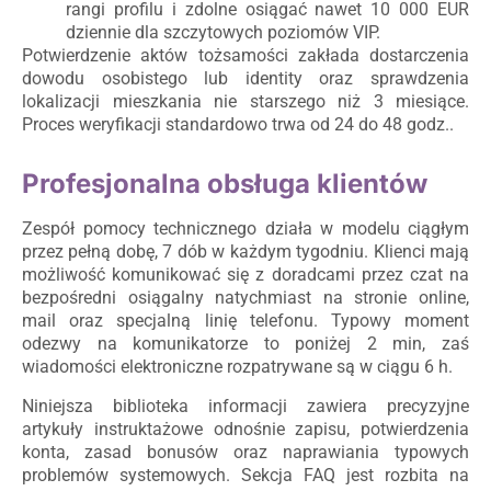
rangi profilu i zdolne osiągać nawet 10 000 EUR
dziennie dla szczytowych poziomów VIP.
Potwierdzenie aktów tożsamości zakłada dostarczenia
dowodu osobistego lub identity oraz sprawdzenia
lokalizacji mieszkania nie starszego niż 3 miesiące.
Proces weryfikacji standardowo trwa od 24 do 48 godz..
Profesjonalna obsługa klientów
Zespół pomocy technicznego działa w modelu ciągłym
przez pełną dobę, 7 dób w każdym tygodniu. Klienci mają
możliwość komunikować się z doradcami przez czat na
bezpośredni osiągalny natychmiast na stronie online,
mail oraz specjalną linię telefonu. Typowy moment
odezwy na komunikatorze to poniżej 2 min, zaś
wiadomości elektroniczne rozpatrywane są w ciągu 6 h.
Niniejsza biblioteka informacji zawiera precyzyjne
artykuły instruktażowe odnośnie zapisu, potwierdzenia
konta, zasad bonusów oraz naprawiania typowych
problemów systemowych. Sekcja FAQ jest rozbita na