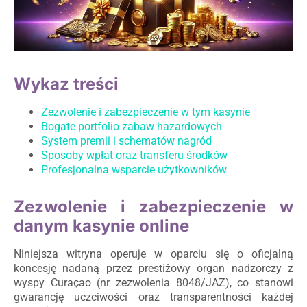
Wykaz treści
Zezwolenie i zabezpieczenie w tym kasynie
Bogate portfolio zabaw hazardowych
System premii i schematów nagród
Sposoby wpłat oraz transferu środków
Profesjonalna wsparcie użytkowników
Zezwolenie i zabezpieczenie w
danym kasynie online
Niniejsza witryna operuje w oparciu się o oficjalną
koncesję nadaną przez prestiżowy organ nadzorczy z
wyspy Curaçao (nr zezwolenia 8048/JAZ), co stanowi
gwarancję uczciwości oraz transparentności każdej