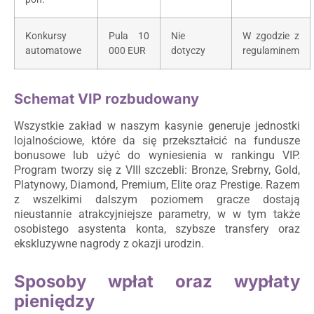
Konkursy
Pula 10
Nie
W zgodzie z
automatowe
000 EUR
dotyczy
regulaminem
Schemat VIP rozbudowany
Wszystkie zakład w naszym kasynie generuje jednostki
lojalnościowe, które da się przekształcić na fundusze
bonusowe lub użyć do wyniesienia w rankingu VIP.
Program tworzy się z VIII szczebli: Bronze, Srebrny, Gold,
Platynowy, Diamond, Premium, Elite oraz Prestige. Razem
z wszelkimi dalszym poziomem gracze dostają
nieustannie atrakcyjniejsze parametry, w w tym także
osobistego asystenta konta, szybsze transfery oraz
ekskluzywne nagrody z okazji urodzin.
Sposoby wpłat oraz wypłaty
pieniędzy