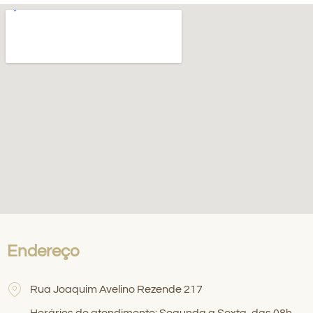
Endereço
Rua Joaquim Avelino Rezende 217
Horários de atendimento: Segunda a Sexta, das 08h