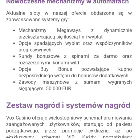
Nowoczesne mechanizmy w automatach
Aktualne sloty w naszej ofercie obdarzone są w
zaawansowane systemy gry:
Mechanizmy Megaways z dynamicznie
przekształcającą się ilością linii wypłat
Opcje spadających wypłat oraz współczynników
progresywnych
Rundy bonusowe z spinami za darmo oraz
rozszerzonymi ikonami wild
Opcje Buy Bonus pozwalające kupno
bezpośredniego wstępu do bonusów dodatkowych
Zawody maszynowe z sumami wygranych
sięgającymi 50 000 EUR
Zestaw nagród i systemów nagród
Vox Casino oferuje wielostopniowy schemat premiowania
zaangażowanych użytkowników, startując od pakietu
początkowego, przez promocje cykliczne, aż po
ekskluzywny schemat VIP. Każdy początkujący