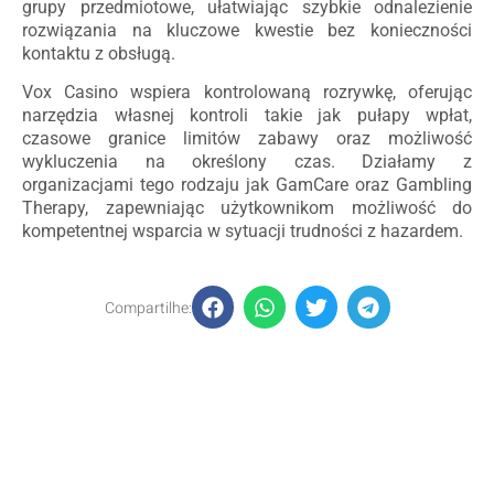
grupy przedmiotowe, ułatwiając szybkie odnalezienie
rozwiązania na kluczowe kwestie bez konieczności
kontaktu z obsługą.
Vox Casino wspiera kontrolowaną rozrywkę, oferując
narzędzia własnej kontroli takie jak pułapy wpłat,
czasowe granice limitów zabawy oraz możliwość
wykluczenia na określony czas. Działamy z
organizacjami tego rodzaju jak GamCare oraz Gambling
Therapy, zapewniając użytkownikom możliwość do
kompetentnej wsparcia w sytuacji trudności z hazardem.
Compartilhe:
Atendimento presencial
ou por teleconsulta