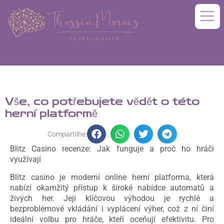
Vše, co potřebujete vědět o této
herní platformě
Compartilhe:
Blitz Casino recenze: Jak funguje a proč ho hráči
využívají
Blitz casino je moderní online herní platforma, která
nabízí okamžitý přístup k široké nabídce automatů a
živých her. Její klíčovou výhodou je rychlé a
bezproblémové vkládání i vyplácení výher, což z ní činí
ideální volbu pro hráče, kteří oceňují efektivitu. Pro