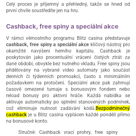
Celý proces je příjemný a přehledný, takže se hned od
první chvíle soustředíte jen na hru.
Cashback, free spiny a speciální akce
V rámci věrnostního programu Blitz casina představuje
cashback, free spiny a speciální akce
klíčový nástroj pro
okamžité navýšení herního kapitálu. Cashback je
poskytován jako procentuální vrácení čistých ztrát za
dané období, obvykle bez nutného vkladu. Free spiny jsou
přidělovány na vybrané video automaty jako součást
denních či týdenních promoakcí, často s minimálním
požadavkem na protočení. Speciální akce pak zahrnují
časově omezené turnaje s bonusovým fondem nebo
reload bonusy pro aktivní hráče. Každá nabídka se
aktivuje automaticky po splnění stanovených podmínek,
což eliminuje nutnost zadávání kódů.
Bezpodmínečný
cashback
je u Blitz casina vyplácen každé pondělí přímo
na bonusové konto.
Stručně: Cashback vrací prohry, free spiny