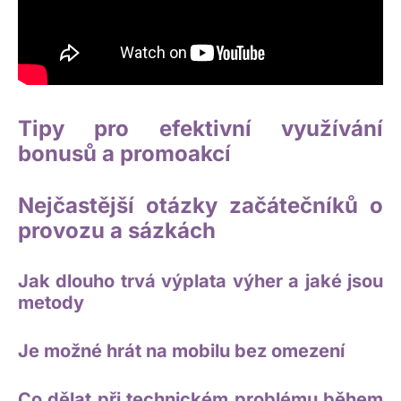
Tipy pro efektivní využívání
bonusů a promoakcí
Nejčastější otázky začátečníků o
provozu a sázkách
Jak dlouho trvá výplata výher a jaké jsou
metody
Je možné hrát na mobilu bez omezení
Co dělat při technickém problému během