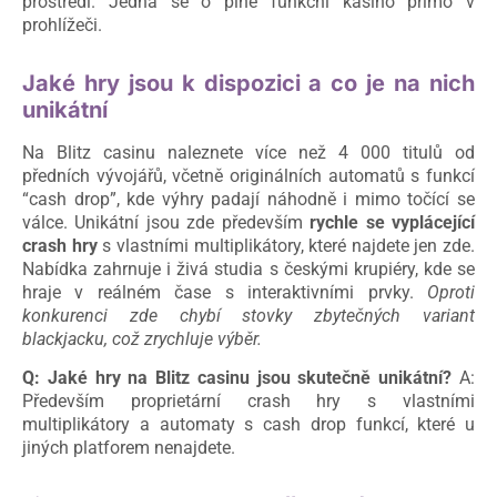
prostředí. Jedná se o plně funkční kasino přímo v
prohlížeči.
Jaké hry jsou k dispozici a co je na nich
unikátní
Na Blitz casinu naleznete více než 4 000 titulů od
předních vývojářů, včetně originálních automatů s funkcí
“cash drop”, kde výhry padají náhodně i mimo točící se
válce. Unikátní jsou zde především
rychle se vyplácející
crash hry
s vlastními multiplikátory, které najdete jen zde.
Nabídka zahrnuje i živá studia s českými krupiéry, kde se
hraje v reálném čase s interaktivními prvky.
Oproti
konkurenci zde chybí stovky zbytečných variant
blackjacku, což zrychluje výběr.
Q: Jaké hry na Blitz casinu jsou skutečně unikátní?
A:
Především proprietární crash hry s vlastními
multiplikátory a automaty s cash drop funkcí, které u
jiných platforem nenajdete.