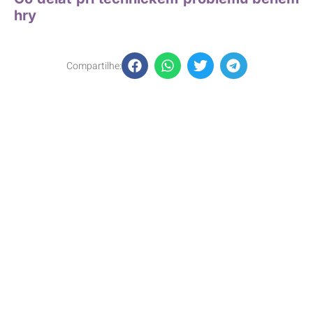
hry
Compartilhe:
Atendimento presencial
ou por teleconsulta