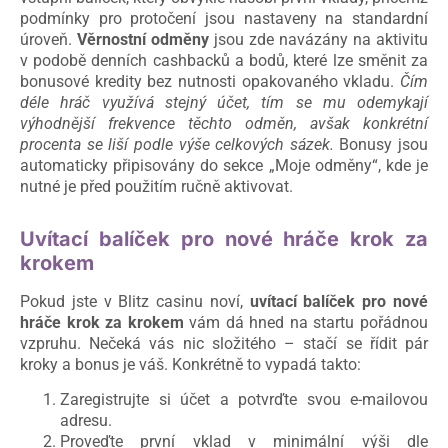
podmínky pro protočení jsou nastaveny na standardní
úroveň.
Věrnostní odměny
jsou zde navázány na aktivitu
v podobě denních cashbacků a bodů, které lze směnit za
bonusové kredity bez nutnosti opakovaného vkladu.
Čím
déle hráč využívá stejný účet, tím se mu odemykají
výhodnější frekvence těchto odměn, avšak konkrétní
procenta se liší podle výše celkových sázek.
Bonusy jsou
automaticky připisovány do sekce „Moje odměny“, kde je
nutné je před použitím ručně aktivovat.
Uvítací balíček pro nové hráče krok za
krokem
Pokud jste v Blitz casinu noví,
uvítací balíček pro nové
hráče krok za krokem
vám dá hned na startu pořádnou
vzpruhu. Nečeká vás nic složitého – stačí se řídit pár
kroky a bonus je váš. Konkrétně to vypadá takto:
Zaregistrujte si účet a potvrďte svou e-mailovou
adresu.
Proveďte první vklad v minimální výši dle