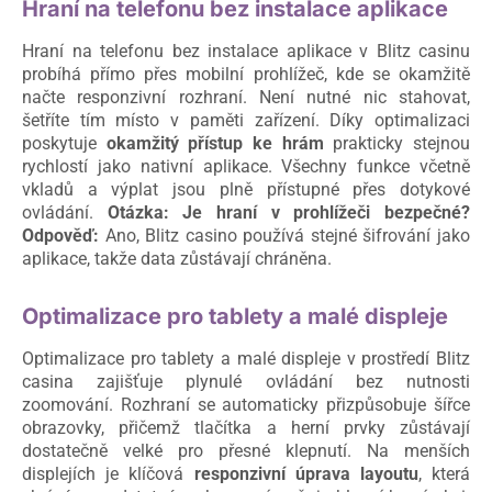
Hraní na telefonu bez instalace aplikace
Hraní na telefonu bez instalace aplikace v Blitz casinu
probíhá přímo přes mobilní prohlížeč, kde se okamžitě
načte responzivní rozhraní. Není nutné nic stahovat,
šetříte tím místo v paměti zařízení. Díky optimalizaci
poskytuje
okamžitý přístup ke hrám
prakticky stejnou
rychlostí jako nativní aplikace. Všechny funkce včetně
vkladů a výplat jsou plně přístupné přes dotykové
ovládání.
Otázka:
Je hraní v prohlížeči bezpečné?
Odpověď:
Ano, Blitz casino používá stejné šifrování jako
aplikace, takže data zůstávají chráněna.
Optimalizace pro tablety a malé displeje
Optimalizace pro tablety a malé displeje v prostředí Blitz
casina zajišťuje plynulé ovládání bez nutnosti
zoomování. Rozhraní se automaticky přizpůsobuje šířce
obrazovky, přičemž tlačítka a herní prvky zůstávají
dostatečně velké pro přesné klepnutí. Na menších
displejích je klíčová
responzivní úprava layoutu
, která