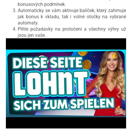
bonusových podmínek.
Automaticky se vám aktivuje balíček, který zahrnuje
jak bonus k vkladu, tak i volné otočky na vybrané
automaty.
Plňte požadavky na protočení a všechny výhry už
jsou jen vaše.