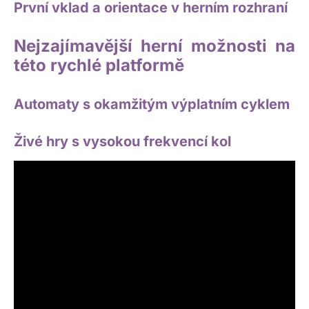
První vklad a orientace v herním rozhraní
Nejzajímavější herní možnosti na
této rychlé platformě
Automaty s okamžitým výplatním cyklem
Živé hry s vysokou frekvencí kol