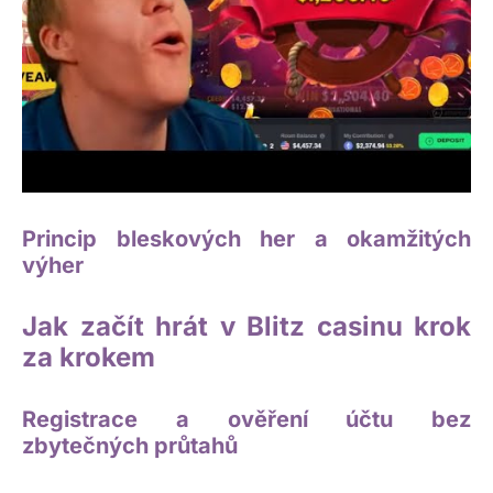
Princip bleskových her a okamžitých
výher
Jak začít hrát v Blitz casinu krok
za krokem
Registrace a ověření účtu bez
zbytečných průtahů