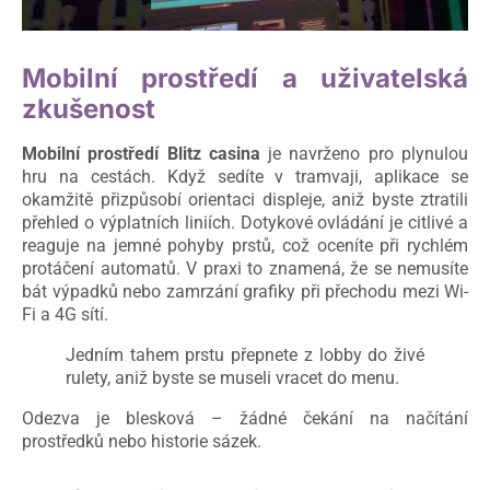
Mobilní prostředí a uživatelská
zkušenost
Mobilní prostředí Blitz casina
je navrženo pro plynulou
hru na cestách. Když sedíte v tramvaji, aplikace se
okamžitě přizpůsobí orientaci displeje, aniž byste ztratili
přehled o výplatních liniích. Dotykové ovládání je citlivé a
reaguje na jemné pohyby prstů, což oceníte při rychlém
protáčení automatů. V praxi to znamená, že se nemusíte
bát výpadků nebo zamrzání grafiky při přechodu mezi Wi-
Fi a 4G sítí.
Jedním tahem prstu přepnete z lobby do živé
rulety, aniž byste se museli vracet do menu.
Odezva je blesková – žádné čekání na načítání
prostředků nebo historie sázek.