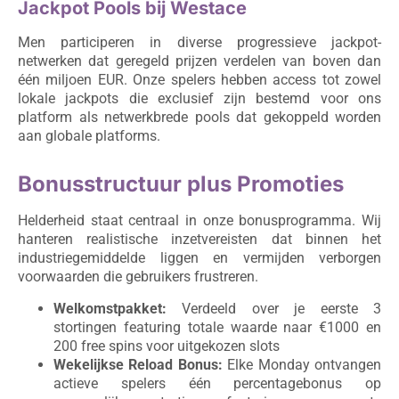
Jackpot Pools bij Westace
Men participeren in diverse progressieve jackpot-
netwerken dat geregeld prijzen verdelen van boven dan
één miljoen EUR. Onze spelers hebben access tot zowel
lokale jackpots die exclusief zijn bestemd voor ons
platform als netwerkbrede pools dat gekoppeld worden
aan globale platforms.
Bonusstructuur plus Promoties
Helderheid staat centraal in onze bonusprogramma. Wij
hanteren realistische inzetvereisten dat binnen het
industriegemiddelde liggen en vermijden verborgen
voorwaarden die gebruikers frustreren.
Welkomstpakket:
Verdeeld over je eerste 3
stortingen featuring totale waarde naar €1000 en
200 free spins voor uitgekozen slots
Wekelijkse Reload Bonus:
Elke Monday ontvangen
actieve spelers één percentagebonus op