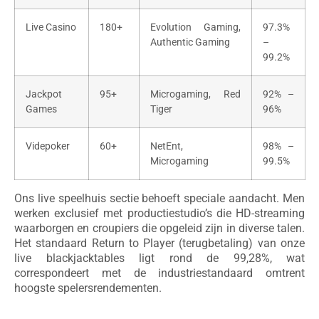
Live Casino
180+
Evolution Gaming,
97.3%
Authentic Gaming
–
99.2%
Jackpot
95+
Microgaming, Red
92% –
Games
Tiger
96%
Videpoker
60+
NetEnt,
98% –
Microgaming
99.5%
Ons live speelhuis sectie behoeft speciale aandacht. Men
werken exclusief met productiestudio’s die HD-streaming
waarborgen en croupiers die opgeleid zijn in diverse talen.
Het standaard Return to Player (terugbetaling) van onze
live blackjacktables ligt rond de 99,28%, wat
correspondeert met de industriestandaard omtrent
hoogste spelersrendementen.