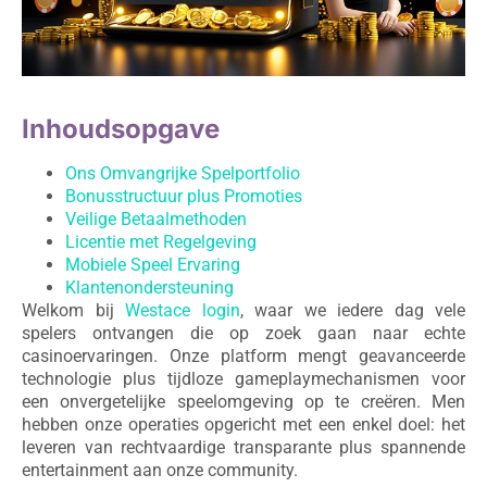
Inhoudsopgave
Ons Omvangrijke Spelportfolio
Bonusstructuur plus Promoties
Veilige Betaalmethoden
Licentie met Regelgeving
Mobiele Speel Ervaring
Klantenondersteuning
Welkom bij
Westace login
, waar we iedere dag vele
spelers ontvangen die op zoek gaan naar echte
casinoervaringen. Onze platform mengt geavanceerde
technologie plus tijdloze gameplaymechanismen voor
een onvergetelijke speelomgeving op te creëren. Men
hebben onze operaties opgericht met een enkel doel: het
leveren van rechtvaardige transparante plus spannende
entertainment aan onze community.