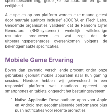
spelersbescherming, geldelijke transparantie en game
eerlijkheid.
Alle spellen op ons platform worden elke maand getest
door neutrale auditors inclusief eCOGRA en iTech Labs.
Genoemde organisaties valideren dat de Random Cijfer
Generators (RNG-systemen) werkelijk willekeurige
resultaten produceren en wat zegt dat de
uitbetaalingspercentages overeenkomen volgens de
bekendgemaakte specificaties.
Mobiele Game Ervaring
Boven dan zeventig verschillende procent onder onze
gebruikers gebruikt mobile apparaten naar hun gaming
sessies. Hierdoor hebben wij geïnvesteerd in een
responsief platform wat naadloos opereert op
smartphones en tablets, ongeacht het besturingssysteem.
Native Applicatie:
Downloadbare apps voor Apple
en Android met geoptimaliseerde performance plus
push notificaties voor recente promoties