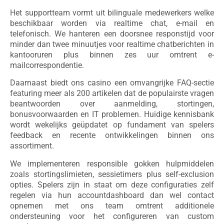
Het supportteam vormt uit bilinguale medewerkers welke
beschikbaar worden via realtime chat, e-mail en
telefonisch. We hanteren een doorsnee responstijd voor
minder dan twee minuutjes voor realtime chatberichten in
kantooruren plus binnen zes uur omtrent e-
mailcorrespondentie.
Daarnaast biedt ons casino een omvangrijke FAQ-sectie
featuring meer als 200 artikelen dat de populairste vragen
beantwoorden over aanmelding, stortingen,
bonusvoorwaarden en IT problemen. Huidige kennisbank
wordt wekelijks geüpdatet op fundament van spelers
feedback en recente ontwikkelingen binnen ons
assortiment.
We implementeren responsible gokken hulpmiddelen
zoals stortingslimieten, sessietimers plus self-exclusion
opties. Spelers zijn in staat om deze configuraties zelf
regelen via hun accountdashboard dan wel contact
opnemen met ons team omtrent additionele
ondersteuning voor het configureren van custom