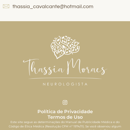
thassia_cavalcante@hotmail.com
Política de Privacidade
Termos de Uso
Este site segue as determinações do Manual de Publicidade Médica e do
Código de Ética Médica (Resolução CFM nº 1974/11). Se você observou algum