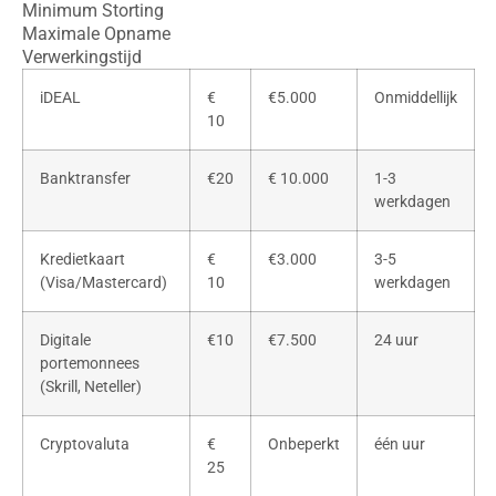
Minimum Storting
Maximale Opname
Verwerkingstijd
iDEAL
€
€5.000
Onmiddellijk
10
Banktransfer
€20
€ 10.000
1-3
werkdagen
Kredietkaart
€
€3.000
3-5
(Visa/Mastercard)
10
werkdagen
Digitale
€10
€7.500
24 uur
portemonnees
(Skrill, Neteller)
Cryptovaluta
€
Onbeperkt
één uur
25