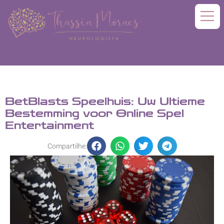
BetBlasts Speelhuis: Uw Ultieme
Bestemming voor Online Spel
Entertainment
Compartilhe: