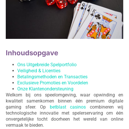
Inhoudsopgave
Ons Uitgebreide Spelportfolio
Veiligheid & Licenties
Betalingsmethoden en Transacties
Exclusieve Promoties en Voordelen
Onze Klantenondersteuning
Welkom bij ons speelomgeving, waar opwinding en
kwaliteit samenkomen binnen één premium digitale
gaming sfeer. Op
betblast casinos
combineren wij
technologische innovatie met spelerservaring om één
onvergetelijke tocht doorheen het wereld van online
vermaak te bieden.