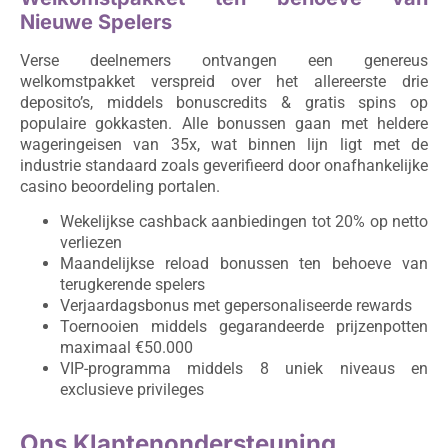
Nieuwe Spelers
Verse deelnemers ontvangen een genereus
welkomstpakket verspreid over het allereerste drie
deposito’s, middels bonuscredits & gratis spins op
populaire gokkasten. Alle bonussen gaan met heldere
wageringeisen van 35x, wat binnen lijn ligt met de
industrie standaard zoals geverifieerd door onafhankelijke
casino beoordeling portalen.
Wekelijkse cashback aanbiedingen tot 20% op netto
verliezen
Maandelijkse reload bonussen ten behoeve van
terugkerende spelers
Verjaardagsbonus met gepersonaliseerde rewards
Toernooien middels gegarandeerde prijzenpotten
maximaal €50.000
VIP-programma middels 8 uniek niveaus en
exclusieve privileges
Ons Klantenondersteuning