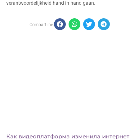
verantwoordelijkheid hand in hand gaan.
Compartilhe:
Atendimento presencial
ou por teleconsulta
Как видеоплатформа изменила интернет