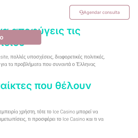
Agendar consulta
να αποφύγεις τις
o
ιδιού
site, πολλές υποσχέσεις, διαφορετικές πολιτικές,
έ, για τα προβλήματα που συναντά ο Έλληνας
παίκτες που θέλουν
μπειρία χρήστη, τότε το Ice Casino μπορεί να
ετωπίσεις, τι προσφέρει το Ice Casino και τι να