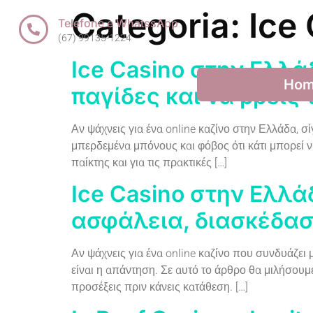
Categoria:
Ice
Telefone e WhatssApp
(67) 99135-1224
Ice Casino στην Ελλά
Ho
παγίδες και να βρεις
Αν ψάχνεις για ένα online καζίνο στην Ελλάδα, σ
μπερδεμένα μπόνους και φόβος ότι κάτι μπορεί ν
παίκτης και για τις πρακτικές […]
Ice Casino στην Ελλά
ασφάλεια, διασκέδασ
Αν ψάχνεις για ένα online καζίνο που συνδυάζει 
είναι η απάντηση. Σε αυτό το άρθρο θα μιλήσουμε 
προσέξεις πριν κάνεις κατάθεση. […]