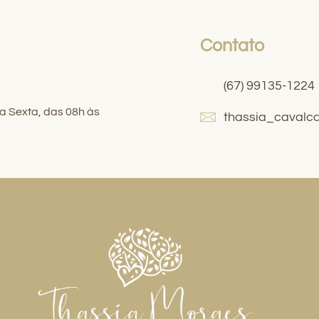
Contato
(67) 99135-1224
a Sexta, das 08h às
thassia_cavalc