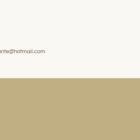
ante@hotmail.com