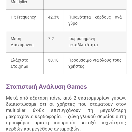
Multiplier
Hit Frequency
42.3%
Πιθανότητα κέρδους ανά
γύρο
Μέση
7.2
Ισορροπημένη
Διακύμανση
μεταβλητότητα
Ελάχιστο
€0.10
Προσβάσιμο για όλους τους
Στοίχημα
χρήστες
Στατιστική Ανάλυση Games
Μετά από εξέταση πάνω από 2 εκατομμυρίων γύρων,
διαπιστώσαμε ότι οι χρήστες που σταματούν στον
multiplier 6x-8x επιτυγχάνουν τη μεγαλύτερη
μακροχρόνια κερδοφορία. Η ζώνη γλυκού σημείου αυτή
προσφέρει άριστη ισορροπία μεταξύ συχνότητας
κερδών και μεγέθους ανταμοιβών.