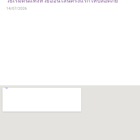
วิธีเริ่มต้นแทงหวยออนไลน์ครั้งแรกให้ปลอดภัย
14/07/2026