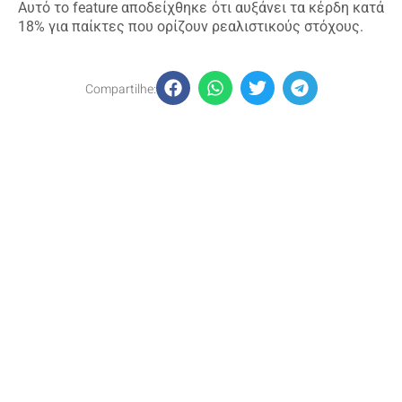
Αυτό το feature αποδείχθηκε ότι αυξάνει τα κέρδη κατά
18% για παίκτες που ορίζουν ρεαλιστικούς στόχους.
Compartilhe:
Atendimento presencial
ou por teleconsulta