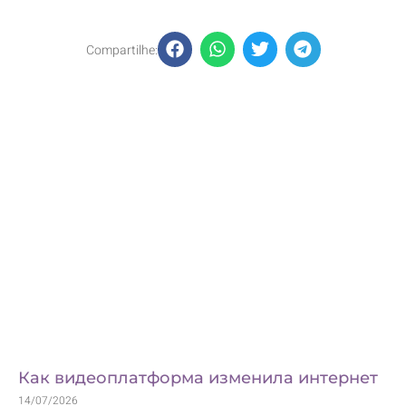
Compartilhe:
Atendimento presencial
ou por teleconsulta
Как видеоплатформа изменила интернет
14/07/2026