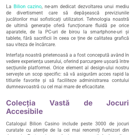
La
Bilion cazino
, ne-am dedicat dezvoltarea unui mediu
de divertisment care să depășească previziunile
jucătorilor mai sofisticați utilizatori. Tehnologia noastră
de ultimă generație oferă funcționare fluidă pe orice
aparatele, de la PC-uri de birou la smartphone-uri și
tablete, fără sacrificii în ceea ce ține de calitatea grafică
sau viteza de încărcare.
Interfața noastră prietenoasă a a fost concepută având în
vedere experiența userului, oferind parcurgere ușoară între
secțiunile platformei. Orice element al design-ului nostru
servește un scop specific: să vă asigurăm acces rapid la
titlurile favorite și să faciliteze administrarea contului
dumneavoastră cu cel mai mare de eficacitate.
Colecția Vastă de Jocuri
Accesibile
Catalogul Bilion Casino include peste 3000 de jocuri
curatate cu atenție de la cei mai renomiți furnizori din