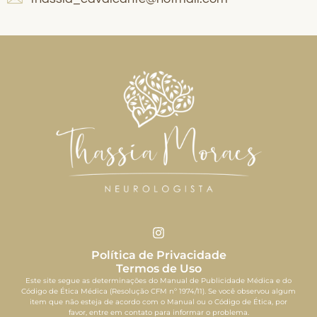
Política de Privacidade
Termos de Uso
Este site segue as determinações do Manual de Publicidade Médica e do
Código de Ética Médica (Resolução CFM nº 1974/11). Se você observou algum
item que não esteja de acordo com o Manual ou o Código de Ética, por
favor, entre em contato para informar o problema.