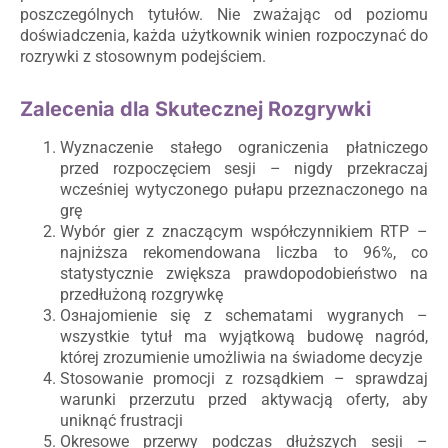
poszczególnych tytułów. Nie zważając od poziomu
doświadczenia, każda użytkownik winien rozpoczynać do
rozrywki z stosownym podejściem.
Zalecenia dla Skutecznej Rozgrywki
Wyznaczenie stałego ograniczenia płatniczego
przed rozpoczęciem sesji – nigdy przekraczaj
wcześniej wytyczonego pułapu przeznaczonego na
grę
Wybór gier z znaczącym współczynnikiem RTP –
najniższa rekomendowana liczba to 96%, co
statystycznie zwiększa prawdopodobieństwo na
przedłużoną rozgrywkę
Ознajomienie się z schematami wygranych –
wszystkie tytuł ma wyjątkową budowę nagród,
której zrozumienie umożliwia na świadome decyzje
Stosowanie promocji z rozsądkiem – sprawdzaj
warunki przerzutu przed aktywacją oferty, aby
uniknąć frustracji
Okresowe przerwy podczas dłuższych sesji –