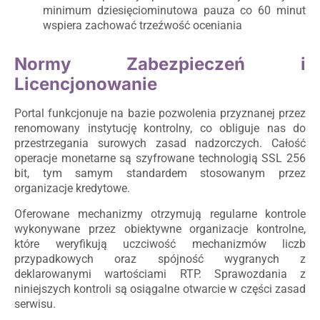
minimum dziesięciominutowa pauza co 60 minut
wspiera zachować trzeźwość oceniania
Normy Zabezpieczeń i
Licencjonowanie
Portal funkcjonuje na bazie pozwolenia przyznanej przez
renomowany instytucję kontrolny, co obliguje nas do
przestrzegania surowych zasad nadzorczych. Całość
operacje monetarne są szyfrowane technologią SSL 256
bit, tym samym standardem stosowanym przez
organizacje kredytowe.
Oferowane mechanizmy otrzymują regularne kontrole
wykonywane przez obiektywne organizacje kontrolne,
które weryfikują uczciwość mechanizmów liczb
przypadkowych oraz spójność wygranych z
deklarowanymi wartościami RTP. Sprawozdania z
niniejszych kontroli są osiągalne otwarcie w części zasad
serwisu.