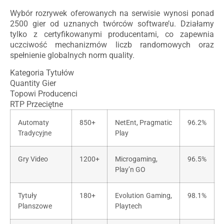
Wybór rozrywek oferowanych na serwisie wynosi ponad
2500 gier od uznanych twórców software’u. Działamy
tylko z certyfikowanymi producentami, co zapewnia
uczciwość mechanizmów liczb randomowych oraz
spełnienie globalnych norm quality.
Kategoria Tytułów
Quantity Gier
Topowi Producenci
RTP Przeciętne
Automaty
850+
NetEnt, Pragmatic
96.2%
Tradycyjne
Play
Gry Video
1200+
Microgaming,
96.5%
Play’n GO
Tytuły
180+
Evolution Gaming,
98.1%
Planszowe
Playtech