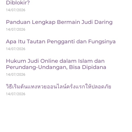
Diblokir?
14/07/2026
Panduan Lengkap Bermain Judi Daring
14/07/2026
Apa Itu Tautan Pengganti dan Fungsinya
14/07/2026
Hukum Judi Online dalam Islam dan
Perundang-Undangan, Bisa Dipidana
14/07/2026
วิธีเริ่มต้นแทงหวยออนไลน์ครั้งแรกให้ปลอดภัย
14/07/2026