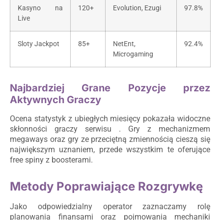
Kasyno na
120+
Evolution, Ezugi
97.8%
Live
Sloty Jackpot
85+
NetEnt,
92.4%
Microgaming
Najbardziej Grane Pozycje przez
Aktywnych Graczy
Ocena statystyk z ubiegłych miesięcy pokazała widoczne
skłonności graczy serwisu . Gry z mechanizmem
megaways oraz gry ze przeciętną zmiennością cieszą się
największym uznaniem, przede wszystkim te oferujące
free spiny z boosterami.
Metody Poprawiające Rozgrywkę
Jako odpowiedzialny operator zaznaczamy rolę
planowania finansami oraz pojmowania mechaniki