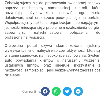
Zobowiązujemy się do promowania świadomej zabawy
poprzez mechanizmy samodzielnej kontroli, które
pozwalają użytkownikom ustawić ograniczenia
doładowań, strat oraz czasu poświęcanego na portalu.
Współpracujemy także z organizacjami pomagającymi
jednostki mierzące się z problemem uzależnienia od gier,
zapewniając natychmiastowe połączenia do
profesjonalnej wsparcia.
Oferowana portal używa skomplikowane systemy
wykrywania nienormalnych wzorców aktywności, które są
w stanie sugerować na niepokojące zachowania. System
auto powiadamia klientów o naruszeniu wcześniej
ustalonych limitów oraz sugeruje skorzystanie z
możliwości samoizolacji, jeśli będzie wykryte zagrażające
działanie.
Compartilhe: