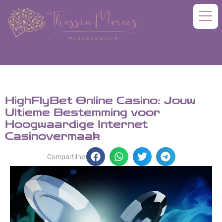
HighFlyBet Online Casino: Jouw
Ultieme Bestemming voor
Hoogwaardige Internet
Casinovermaak
Compartilhe: