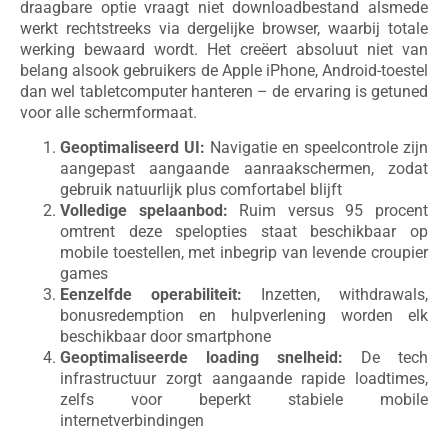
draagbare optie vraagt niet downloadbestand alsmede
werkt rechtstreeks via dergelijke browser, waarbij totale
werking bewaard wordt. Het creëert absoluut niet van
belang alsook gebruikers de Apple iPhone, Android-toestel
dan wel tabletcomputer hanteren – de ervaring is getuned
voor alle schermformaat.
Geoptimaliseerd UI:
Navigatie en speelcontrole zijn
aangepast aangaande aanraakschermen, zodat
gebruik natuurlijk plus comfortabel blijft
Volledige spelaanbod:
Ruim versus 95 procent
omtrent deze spelopties staat beschikbaar op
mobile toestellen, met inbegrip van levende croupier
games
Eenzelfde operabiliteit:
Inzetten, withdrawals,
bonusredemption en hulpverlening worden elk
beschikbaar door smartphone
Geoptimaliseerde loading snelheid:
De tech
infrastructuur zorgt aangaande rapide loadtimes,
zelfs voor beperkt stabiele mobile
internetverbindingen