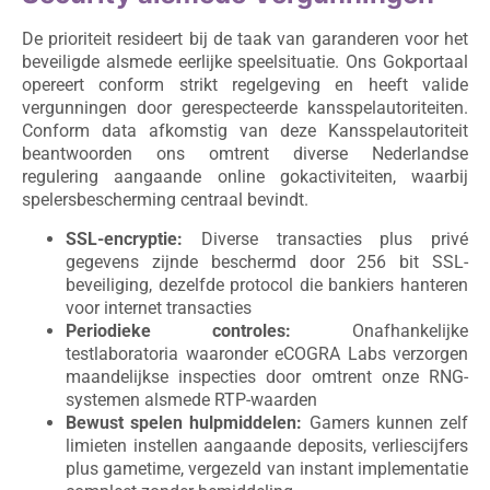
De prioriteit resideert bij de taak van garanderen voor het
beveiligde alsmede eerlijke speelsituatie. Ons Gokportaal
opereert conform strikt regelgeving en heeft valide
vergunningen door gerespecteerde kansspelautoriteiten.
Conform data afkomstig van deze Kansspelautoriteit
beantwoorden ons omtrent diverse Nederlandse
regulering aangaande online gokactiviteiten, waarbij
spelersbescherming centraal bevindt.
SSL-encryptie:
Diverse transacties plus privé
gegevens zijnde beschermd door 256 bit SSL-
beveiliging, dezelfde protocol die bankiers hanteren
voor internet transacties
Periodieke controles:
Onafhankelijke
testlaboratoria waaronder eCOGRA Labs verzorgen
maandelijkse inspecties door omtrent onze RNG-
systemen alsmede RTP-waarden
Bewust spelen hulpmiddelen:
Gamers kunnen zelf
limieten instellen aangaande deposits, verliescijfers
plus gametime, vergezeld van instant implementatie