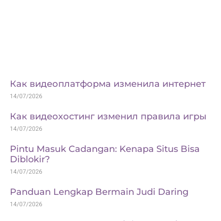
Как видеоплатформа изменила интернет
14/07/2026
Как видеохостинг изменил правила игры
14/07/2026
Pintu Masuk Cadangan: Kenapa Situs Bisa
Diblokir?
14/07/2026
Panduan Lengkap Bermain Judi Daring
14/07/2026