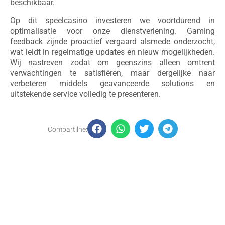
beschikbaar.
Op dit speelcasino investeren we voortdurend in
optimalisatie voor onze dienstverlening. Gaming
feedback zijnde proactief vergaard alsmede onderzocht,
wat leidt in regelmatige updates en nieuw mogelijkheden.
Wij nastreven zodat om geenszins alleen omtrent
verwachtingen te satisfiëren, maar dergelijke naar
verbeteren middels geavanceerde solutions en
uitstekende service volledig te presenteren.
Compartilhe:
Atendimento presencial
ou por teleconsulta