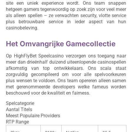
site een uniek experience wordt. Ons team snappen
hetgeen gamers tegenwoordig op zoek zijn voor veel meer
als alleen spellen – ze verwachten security, vlotte service
plus betrouwbare service in ieder aspect van hun
casinobeleving.
Het Omvangrijke Gamecollectie
Op HighFlyBet Speelcasino verzorgen ons toegang naar
meer dan drieënhalf duizend uiteenlopende casinospellen
afkomstig van top ontwikkelaars. Ons scala staat
zorgvuldig gecompileerd om voor alle spelvoorkeuren
plus wensen te voldoen. Ons team opereren alleen samen
met gerenommeerde developers welke fameus worden
beschouwd voor de kwaliteit en fairness.
Spelcategorie
Aantal Titels
Meest Populaire Providers
RTP Range