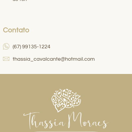
Contato
(67) 99135-1224
thassia_cavalcante@hotmail.com