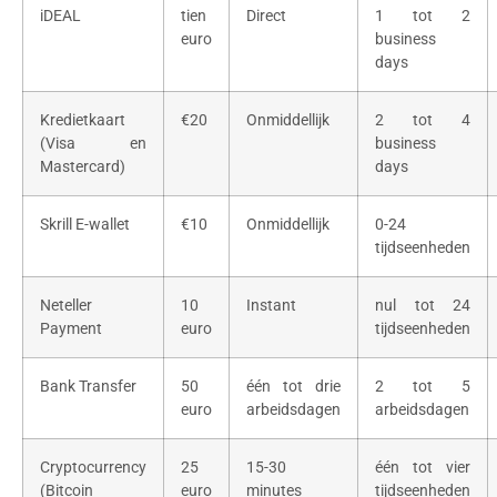
iDEAL
tien
Direct
1 tot 2
euro
business
days
Kredietkaart
€20
Onmiddellijk
2 tot 4
(Visa en
business
Mastercard)
days
Skrill E-wallet
€10
Onmiddellijk
0-24
tijdseenheden
Neteller
10
Instant
nul tot 24
Payment
euro
tijdseenheden
Bank Transfer
50
één tot drie
2 tot 5
euro
arbeidsdagen
arbeidsdagen
Cryptocurrency
25
15-30
één tot vier
(Bitcoin
euro
minutes
tijdseenheden